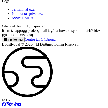
Legali
Termini tal-użu
Politika tal-privatezza
Avviż DMCA
Għandek bżonn l-għajnuna?
It-tim ta' appoġġ professjonali tagħna huwa disponibbli 24/7 biex
jgħin f'kull mistoqsija.
Ċentru tal-Għajnuna
Ejja nitkellmu
BoostRoyal © 2026 - Id-Drittijiet Kollha Riservati
MT