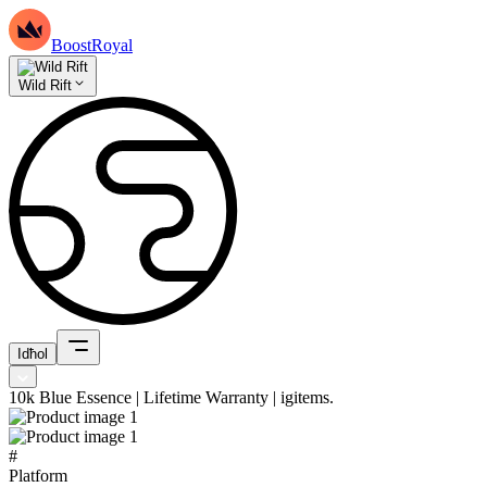
BoostRoyal
Wild Rift
Idħol
10k Blue Essence | Lifetime Warranty | igitems.
#
Platform