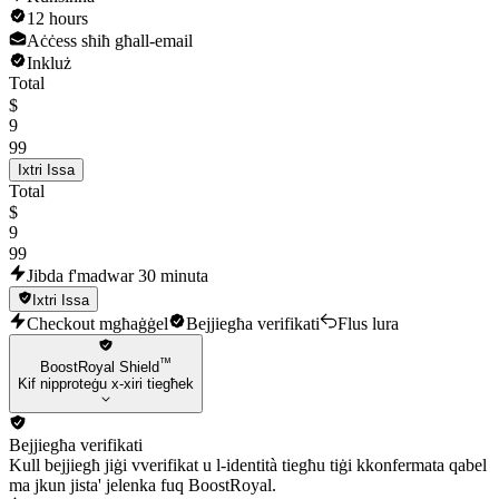
12 hours
Aċċess sħiħ għall-email
Inkluż
Total
$
9
99
Ixtri Issa
Total
$
9
99
Jibda f'madwar 30 minuta
Ixtri Issa
Checkout mgħaġġel
Bejjiegħa verifikati
Flus lura
™
BoostRoyal Shield
Kif nipproteġu x-xiri tiegħek
Bejjiegħa verifikati
Kull bejjiegħ jiġi vverifikat u l-identità tiegħu tiġi kkonfermata qabel
ma jkun jista' jelenka fuq BoostRoyal.