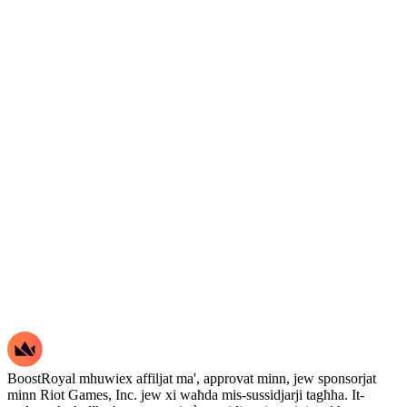
BoostRoyal mhuwiex affiljat ma', approvat minn, jew sponsorjat
minn Riot Games, Inc. jew xi waħda mis-sussidjarji tagħha. It-