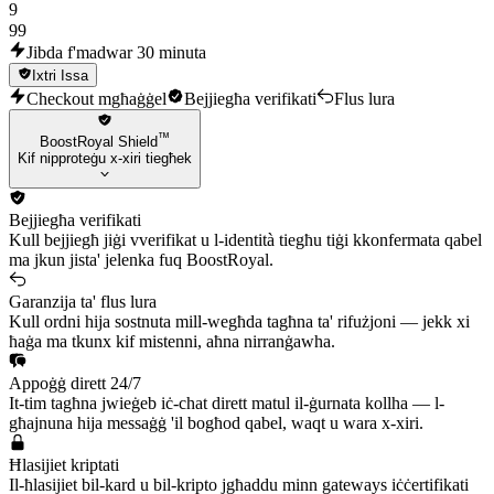
9
99
Jibda f'madwar 30 minuta
Ixtri Issa
Checkout mgħaġġel
Bejjiegħa verifikati
Flus lura
™
BoostRoyal Shield
Kif nipproteġu x-xiri tiegħek
Bejjiegħa verifikati
Kull bejjiegħ jiġi vverifikat u l-identità tiegħu tiġi kkonfermata qabel
ma jkun jista' jelenka fuq BoostRoyal.
Garanzija ta' flus lura
Kull ordni hija sostnuta mill-wegħda tagħna ta' rifużjoni — jekk xi
ħaġa ma tkunx kif mistenni, aħna nirranġawha.
Appoġġ dirett 24/7
It-tim tagħna jwieġeb iċ-chat dirett matul il-ġurnata kollha — l-
għajnuna hija messaġġ 'il bogħod qabel, waqt u wara x-xiri.
Ħlasijiet kriptati
Il-ħlasijiet bil-kard u bil-kripto jgħaddu minn gateways iċċertifikati