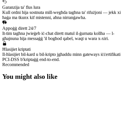
Garanzija ta' flus lura
Kull ordni hija sostnuta mill-wegħda tagħna ta' rifużjoni — jekk xi
ħaġa ma tkunx kif mistenni, aħna nirranġawha.
Appoġġ dirett 24/7
It-tim tagħna jwieġeb iċ-chat dirett matul il-ġurnata kollha — l-
għajnuna hija messaġġ 'il bogħod qabel, waqt u wara x-xiri.
Ħlasijiet kriptati
Il-ħlasijiet bil-kard u bil-kripto jgħaddu minn gateways iċċertifikati
PCI-DSS b'kriptaġġ end-to-end.
Recommended
You might also like