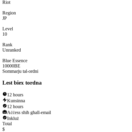
Riot
Region
JP
Level
10
Rank
Unranked
Blue Essence
10000
BE
Sommarju tal-ordni
Lest biex tordna
12 hours
Kunsinna
12 hours
Aċċess sħiħ għall-email
Inkluż
Total
$