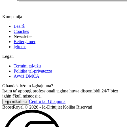
Kumpanija
Lealtà
Coaches
Newsletter
Bettergamer
igitems
Legali
Termini tal-użu
Politika tal-privatezza
Avviż DMCA
Għandek bżonn l-għajnuna?
It-tim ta' appoġġ professjonali tagħna huwa disponibbli 24/7 biex
jgħin f'kull mistoqsija.
Ċentru tal-Għajnuna
Ejja nitkellmu
BoostRoyal © 2026 - Id-Drittijiet Kollha Riservati