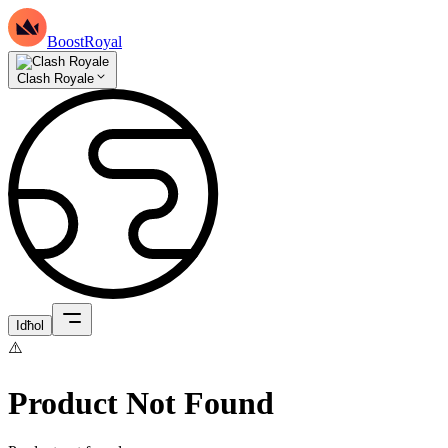
BoostRoyal
Clash Royale
Idħol
⚠️
Product Not Found