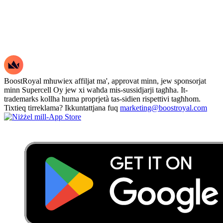
BoostRoyal mhuwiex affiljat ma', approvat minn, jew sponsorjat
minn Supercell Oy jew xi waħda mis-sussidjarji tagħha. It-
trademarks kollha huma proprjetà tas-sidien rispettivi tagħhom.
Tixtieq tirreklama? Ikkuntattjana fuq
marketing@boostroyal.com