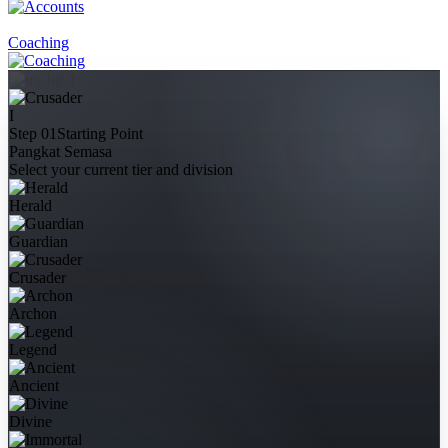
Coaching
I
Step 01
Starting Point
Pangkat Semasa
Select your current tier and division
Herald
Guardian
Crusader
Archon
Legend
Ancient
Divine