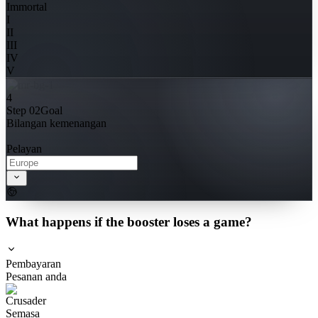
Immortal
I
II
III
IV
V
4
Step 02
Goal
Bilangan kemenangan
Pelayan
What happens if the booster loses a game?
Pembayaran
Pesanan anda
Semasa