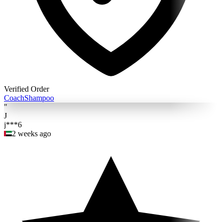
Verified Order
Coach
Shampoo
"
J
j***6
2 weeks ago