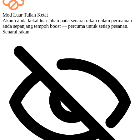
Ya — setiap perlawanan akan muncul pada papan pemuka anda
Mod Luar Talian Ketat
sebaik sahaja ia tamat, dan jika anda ingin menonton perlawanan
Akaun anda kekal luar talian pada senarai rakan dalam permainan
tersebut, tambahkan Penstriman semasa pembayaran.
anda sepanjang tempoh boost — percuma untuk setiap pesanan.
Senarai rakan
Sempurna! Bolehkah saya mengikuti perkembangan secara
Hebat, anda semua memang terbaik 🧡
langsung?