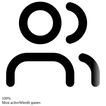
100%
Most active
Wired
6 games