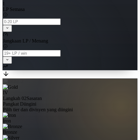
I
LP Semasa
Jangkaan LP / Menang
IV
Langkah 02
Sasaran
Pangkat Diingini
Pilih tier dan divisyen yang diingini
Iron
Bronze