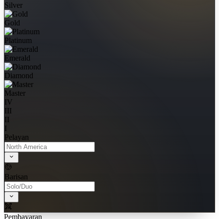
Silver
Gold
Platinum
Emerald
Diamond
Master
IV
III
II
I
Pelayan
Barisan
Pembayaran