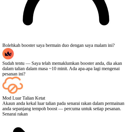
Bolehkah booster saya bermain duo dengan saya malam ini?
Sudah tentu — Saya telah memaklumkan booster anda, dia akan
dalam talian dalam masa ~10 minit. Ada apa-apa lagi mengenai
pesanan ini?
Ya — setiap perlawanan akan muncul pada papan pemuka anda
Mod Luar Talian Ketat
sebaik sahaja ia tamat, dan jika anda ingin menonton perlawanan
Akaun anda kekal luar talian pada senarai rakan dalam permainan
tersebut, tambahkan Penstriman semasa pembayaran.
anda sepanjang tempoh boost — percuma untuk setiap pesanan.
Senarai rakan