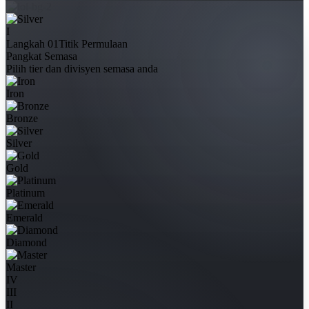
I
Langkah 01
Titik Permulaan
Pangkat Semasa
Pilih tier dan divisyen semasa anda
Iron
Bronze
Silver
Gold
Platinum
Emerald
Diamond
Master
IV
III
II