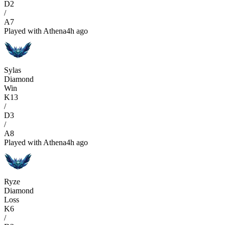
D
2
/
A
7
Played with
Athena
4h ago
Sylas
Diamond
Win
K
13
/
D
3
/
A
8
Played with
Athena
4h ago
Ryze
Diamond
Loss
K
6
/