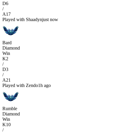
D
6
/
A
17
Played with
Shaadyn
just now
Bard
Diamond
Win
K
2
/
D
3
/
A
21
Played with
Zendo
1h ago
Rumble
Diamond
Win
K
10
/