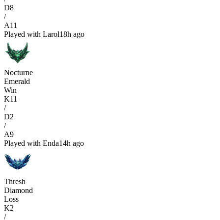
D
8
/
A
11
Played with
Larol
18h ago
Nocturne
Emerald
Win
K
11
/
D
2
/
A
9
Played with
Enda
14h ago
Thresh
Diamond
Loss
K
2
/