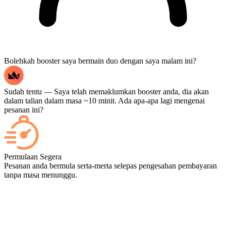
Bolehkah booster saya bermain duo dengan saya malam ini?
Sudah tentu — Saya telah memaklumkan booster anda, dia akan
dalam talian dalam masa ~10 minit. Ada apa-apa lagi mengenai
pesanan ini?
Ya — setiap perlawanan akan muncul pada papan pemuka anda
sebaik sahaja ia tamat, dan jika anda ingin menonton perlawanan
Permulaan Segera
tersebut, tambahkan Penstriman semasa pembayaran.
Pesanan anda bermula serta-merta selepas pengesahan pembayaran
tanpa masa menunggu.