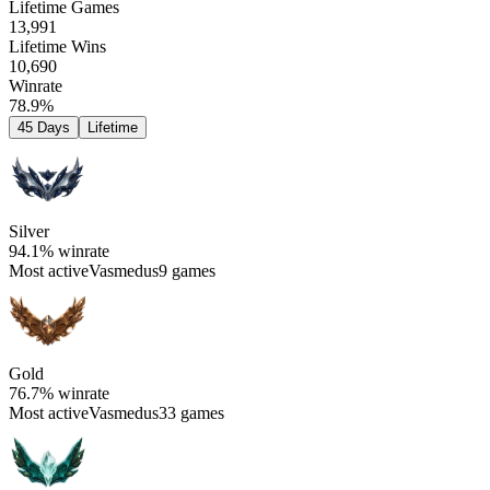
Lifetime Games
13,991
Lifetime Wins
10,690
Winrate
78.9%
45 Days
Lifetime
Silver
94.1%
winrate
Most active
Vasmedus
9 games
Gold
76.7%
winrate
Most active
Vasmedus
33 games