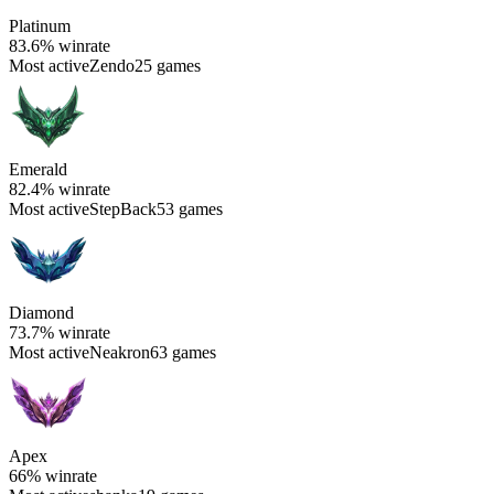
Platinum
83.6%
winrate
Most active
Zendo
25 games
Emerald
82.4%
winrate
Most active
StepBack
53 games
Diamond
73.7%
winrate
Most active
Neakron
63 games
Apex
66%
winrate