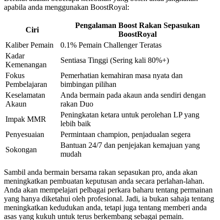
apabila anda menggunakan BoostRoyal:
Pengalaman Boost Rakan Sepasukan
Ciri
BoostRoyal
Kaliber Pemain
0.1% Pemain Challenger Teratas
Kadar
Sentiasa Tinggi (Sering kali 80%+)
Kemenangan
Fokus
Pemerhatian kemahiran masa nyata dan
Pembelajaran
bimbingan pilihan
Keselamatan
Anda bermain pada akaun anda sendiri dengan
Akaun
rakan Duo
Peningkatan ketara untuk perolehan LP yang
Impak MMR
lebih baik
Penyesuaian
Permintaan champion, penjadualan segera
Bantuan 24/7 dan penjejakan kemajuan yang
Sokongan
mudah
Sambil anda bermain bersama rakan sepasukan pro, anda akan
meningkatkan pembuatan keputusan anda secara perlahan-lahan.
Anda akan mempelajari pelbagai perkara baharu tentang permainan
yang hanya diketahui oleh profesional. Jadi, ia bukan sahaja tentang
meningkatkan kedudukan anda, tetapi juga tentang memberi anda
asas yang kukuh untuk terus berkembang sebagai pemain.