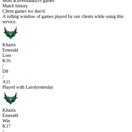
Most active
shanka
19 games
Match history
Client games we duo'd
A rolling window of games played by our clients while using this
service.
Khazix
Emerald
Loss
K
16
/
D
8
/
A
11
Played with
Larol
yesterday
Khazix
Emerald
Win
K
17
/