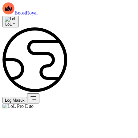
BoostRoyal
LoL
Log Masuk