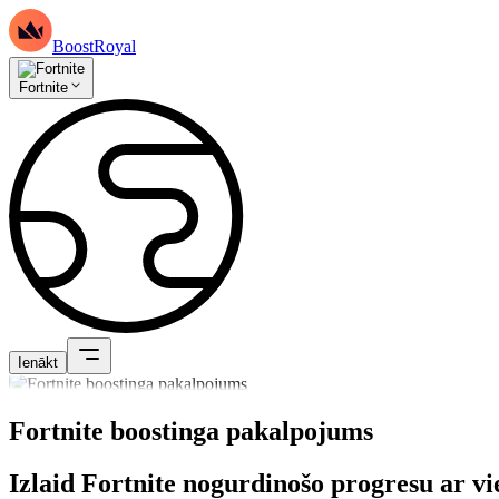
BoostRoyal
Fortnite
Ienākt
Fortnite boostinga pakalpojums
Izlaid Fortnite nogurdinošo progresu ar v