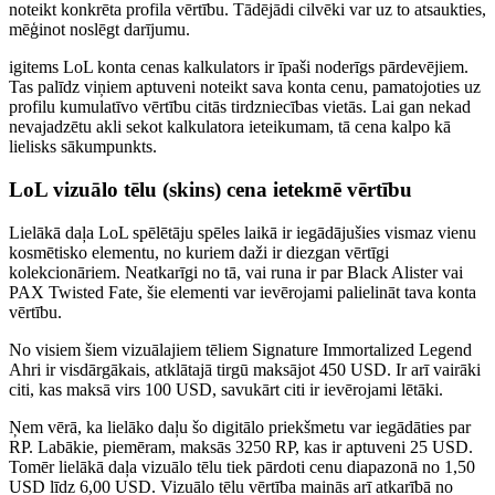
noteikt konkrēta profila vērtību. Tādējādi cilvēki var uz to atsaukties,
mēģinot noslēgt darījumu.
igitems LoL konta cenas kalkulators ir īpaši noderīgs pārdevējiem.
Tas palīdz viņiem aptuveni noteikt sava konta cenu, pamatojoties uz
profilu kumulatīvo vērtību citās tirdzniecības vietās. Lai gan nekad
nevajadzētu akli sekot kalkulatora ieteikumam, tā cena kalpo kā
lielisks sākumpunkts.
LoL vizuālo tēlu (skins) cena ietekmē vērtību
Lielākā daļa LoL spēlētāju spēles laikā ir iegādājušies vismaz vienu
kosmētisko elementu, no kuriem daži ir diezgan vērtīgi
kolekcionāriem. Neatkarīgi no tā, vai runa ir par Black Alister vai
PAX Twisted Fate, šie elementi var ievērojami palielināt tava konta
vērtību.
No visiem šiem vizuālajiem tēliem Signature Immortalized Legend
Ahri ir visdārgākais, atklātajā tirgū maksājot 450 USD. Ir arī vairāki
citi, kas maksā virs 100 USD, savukārt citi ir ievērojami lētāki.
Ņem vērā, ka lielāko daļu šo digitālo priekšmetu var iegādāties par
RP. Labākie, piemēram, maksās 3250 RP, kas ir aptuveni 25 USD.
Tomēr lielākā daļa vizuālo tēlu tiek pārdoti cenu diapazonā no 1,50
USD līdz 6,00 USD. Vizuālo tēlu vērtība mainās arī atkarībā no