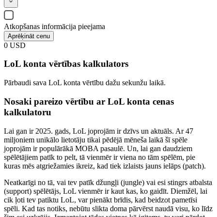
Atkopšanas informācija pieejama
Aprēķināt cenu
0
USD
LoL konta vērtības kalkulators
Pārbaudi sava LoL konta vērtību dažu sekunžu laikā.
Nosaki pareizo vērtību ar LoL konta cenas
kalkulatoru
Lai gan ir 2025. gads, LoL joprojām ir dzīvs un aktuāls. Ar 47
miljoniem unikālo lietotāju tikai pēdējā mēneša laikā šī spēle
joprojām ir populārākā MOBA pasaulē. Un, lai gan daudziem
spēlētājiem patīk to pelt, tā vienmēr ir viena no tām spēlēm, pie
kuras mēs atgriežamies ikreiz, kad tiek izlaists jauns ielāps (patch).
Neatkarīgi no tā, vai tev patīk džungļi (jungle) vai esi stingrs atbalsta
(support) spēlētājs, LoL vienmēr ir kaut kas, ko gaidīt. Diemžēl, lai
cik ļoti tev patiktu LoL, var pienākt brīdis, kad beidzot pametīsi
spēli. Kad tas notiks, nebūtu slikta doma pārvērst naudā visu, ko līdz