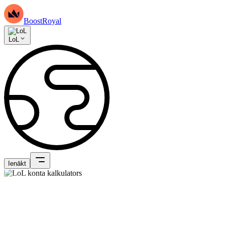
BoostRoyal
LoL
Ienākt