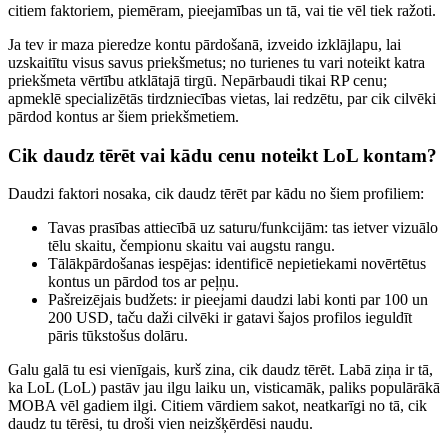
citiem faktoriem, piemēram, pieejamības un tā, vai tie vēl tiek ražoti.
Ja tev ir maza pieredze kontu pārdošanā, izveido izklājlapu, lai
uzskaitītu visus savus priekšmetus; no turienes tu vari noteikt katra
priekšmeta vērtību atklātajā tirgū. Nepārbaudi tikai RP cenu;
apmeklē specializētās tirdzniecības vietas, lai redzētu, par cik cilvēki
pārdod kontus ar šiem priekšmetiem.
Cik daudz tērēt vai kādu cenu noteikt LoL kontam?
Daudzi faktori nosaka, cik daudz tērēt par kādu no šiem profiliem:
Tavas prasības attiecībā uz saturu/funkcijām: tas ietver vizuālo
tēlu skaitu, čempionu skaitu vai augstu rangu.
Tālākpārdošanas iespējas: identificē nepietiekami novērtētus
kontus un pārdod tos ar peļņu.
Pašreizējais budžets: ir pieejami daudzi labi konti par 100 un
200 USD, taču daži cilvēki ir gatavi šajos profilos ieguldīt
pāris tūkstošus dolāru.
Galu galā tu esi vienīgais, kurš zina, cik daudz tērēt. Labā ziņa ir tā,
ka LoL (LoL) pastāv jau ilgu laiku un, visticamāk, paliks populārākā
MOBA vēl gadiem ilgi. Citiem vārdiem sakot, neatkarīgi no tā, cik
daudz tu tērēsi, tu droši vien neizšķērdēsi naudu.