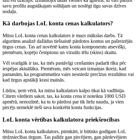
šim esi uzkrājis. Izmantojot tādas vietnes kā igitems, tu vari pārdot
savu profilu augstākajam solītājam un noslēgt ilgu savas dzīves
nodaļu.
Kā darbojas LoL konta cenas kalkulators?
Mūsu LoL konta cenas kalkulators ir mazs mākslas darbs. Tā
algoritms analizē dažādus tiešsaistē pārdotos kontus un pašreizējās
tirgus cenas. Tas arī novērtē katru konta komponentu atsevišķi,
piemēram, kopējo čempionu un vizuālo tēlu (skins) skaitu.
Vēl svarīgāk ir tas, ka mēs pastāvīgi cenšamies padarīt rīku pēc
iespējas aktuālāku. Piemēram, mēs veicam izmaiņas ikreiz, kad
pamanām, ka programmatūra vairs nesniedz precīzus rezultātus vai
kad tirgus apstākļi krasi mainās.
Lūdzu, ņem vērā, ka mūsu kalkulators kalpo tikai kā vadlīnija.
Citiem vārdiem sakot, tas, ka konta cena ir noteikta 1000 USD
apmērā, nenozīmē, ka tu to pārdosi par tik lielu naudu, ja vien
pircējs nemeklē tieši tava konkrētā konta funkcijas.
LoL konta vērtības kalkulatora priekšrocības
Mūsu LoL konta kalkulators, pirmkārt, ir būtisks godīgam LoL
tirdzniecības tirgum. Tas palīdz gan pircējiem, gan pārdevējiem