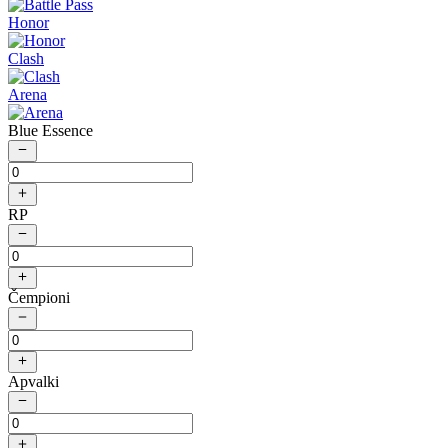
Honor
Clash
Arena
Blue Essence
RP
Čempioni
Apvalki