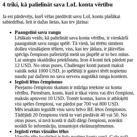
4 triki, kā palielināt sava LoL konta vērtību
Ja esi pārdevējs, kurš vēlas piedāvāt savu LoL kontu plašākai
sabiedrībai, šeit ir dažas lietas, kas tev jāzina:
Paaugstini savu rangu
Lētākais veids, kā palielināt sava konta vērtību, ir vienkārši
paaugstināt savu rangu spēlē. Tā vietā, lai tērētu simtiem
dolāru vizuālajiem tēliem, viss, kas tev jādara, ir jāizvēlas
spēcīgs čempions pašreizējā metā un jāspēlē ar to bez mitas.
Lai sniegtu skaidrāku priekšstatu, Iron 4 konti tiek pārdoti par
12 USD. No otras puses, Challenger konti parasti maksā
vairāk nekā 1000 USD, jo spēlētāji ir gatavi tērēt nopietnu
naudu par dažiem no sava servera augstākā ranga kontiem.
Iegūsti lētus čempionus
Pieejamo čempionu skaitam ir milzīga ietekme uz konta
vērtību. Piemēram, konts, kurā ir tikai viens vai divi čempioni,
maksās aptuveni 10 USD. Tomēr kontus, kuros ir atbloķēti
visi spēles čempioni, var pārdot par 700 vai 800 USD.
Mēs iesakām ieguldīt visu savu brīvo BE lētos čempionos.
Tādējādi 20 čempionu vietā tu vari piedāvāt 40 vai 50. No
otras puses, si tavā kontā ir daži dārgi čempioni, noteikti
norādi šo informāciju, izmantojot ekrānuzņēmumus.
Iegūsti retus vizuālos tēlus
Vizuālo tēlu kvalitātei ir liela nozīme konta cenā. Galu galā