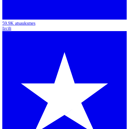
59.9K atsauksmes
Izcili