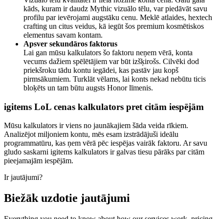
kāds, kuram ir daudz Mythic vizuālo tēlu, var piedāvāt savu
profilu par ievērojami augstāku cenu. Meklē atlaides, hextech
crafting un citus veidus, kā iegūt šos premium kosmētiskos
elementus savam kontam.
Apsver sekundāros faktorus
Lai gan mūsu kalkulators šo faktoru neņem vērā, konta
vecums dažiem spēlētājiem var būt izšķirošs. Cilvēki dod
priekšroku tādu kontu iegādei, kas pastāv jau kopš
pirmsākumiem. Turklāt vēlams, lai konts nekad nebūtu ticis
bloķēts un tam būtu augsts Honor līmenis.
igitems LoL cenas kalkulators pret citām iespējām
Mūsu kalkulators ir viens no jaunākajiem šāda veida rīkiem.
Analizējot miljoniem kontu, mēs esam izstrādājuši ideālu
programmatūru, kas ņem vērā pēc iespējas vairāk faktoru. Ar savu
gludo saskarni igitems kalkulators ir galvas tiesu pārāks par citām
pieejamajām iespējām.
Ir jautājumi?
Biežāk uzdotie jautājumi
Everything you need to know about how our services work, pricing,