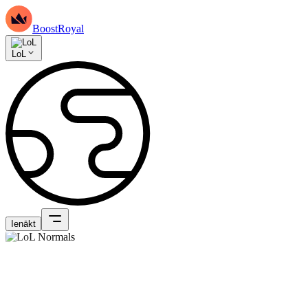
BoostRoyal
LoL
Ienākt