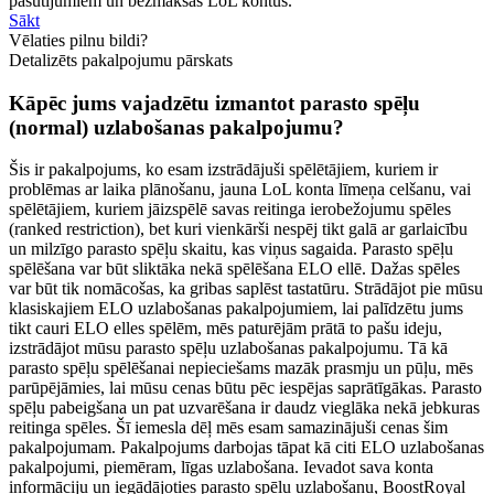
pasūtījumiem un bezmaksas LoL kontus.
Sākt
Vēlaties pilnu bildi?
Detalizēts pakalpojumu pārskats
Kāpēc jums vajadzētu izmantot parasto spēļu
(normal) uzlabošanas pakalpojumu?
Šis ir pakalpojums, ko esam izstrādājuši spēlētājiem, kuriem ir
problēmas ar laika plānošanu, jauna LoL konta līmeņa celšanu, vai
spēlētājiem, kuriem jāizspēlē savas reitinga ierobežojumu spēles
(ranked restriction), bet kuri vienkārši nespēj tikt galā ar garlaicību
un milzīgo parasto spēļu skaitu, kas viņus sagaida. Parasto spēļu
spēlēšana var būt sliktāka nekā spēlēšana ELO ellē. Dažas spēles
var būt tik nomācošas, ka gribas saplēst tastatūru. Strādājot pie mūsu
klasiskajiem ELO uzlabošanas pakalpojumiem, lai palīdzētu jums
tikt cauri ELO elles spēlēm, mēs paturējām prātā to pašu ideju,
izstrādājot mūsu parasto spēļu uzlabošanas pakalpojumu. Tā kā
parasto spēļu spēlēšanai nepieciešams mazāk prasmju un pūļu, mēs
parūpējāmies, lai mūsu cenas būtu pēc iespējas saprātīgākas. Parasto
spēļu pabeigšana un pat uzvarēšana ir daudz vieglāka nekā jebkuras
reitinga spēles. Šī iemesla dēļ mēs esam samazinājuši cenas šim
pakalpojumam. Pakalpojums darbojas tāpat kā citi ELO uzlabošanas
pakalpojumi, piemēram, līgas uzlabošana. Ievadot sava konta
informāciju un iegādājoties parasto spēļu uzlabošanu, BoostRoyal