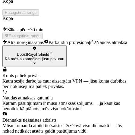
Kopā
Paaugstināt rangu
Kopā
Sākas pēc ~30 min
Paaugstināt rangu
Ātra norēķināšanās
Pārbaudīti profesionāļi
Naudas atmaksa
™
BoostRoyal Shield
Kā mēs aizsargājam jūsu pirkumu
Konts paliek privāts
Katra sesija darbojas caur aizsargātu VPN — jūsu konta darbības
pēc noklusējuma paliek privātas.
Naudas atmaksas garantija
Katram pasūtījumam ir mūsu atmaksas solījums — ja kaut kas
nenotiek kā plānots, mēs visu nokārtosim.
Diennakts tiešsaistes atbalsts
Mūsu komanda atbild tiešsaistes tērzētavā visu diennakti — jūs
nekad netiksiet atstāts gaidīt pasūtījuma vidū.