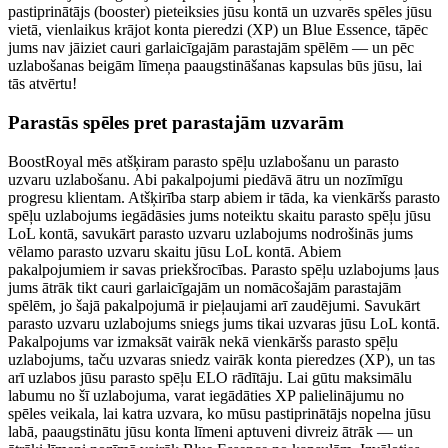
pastiprinātājs (booster) pieteiksies jūsu kontā un uzvarēs spēles jūsu
vietā, vienlaikus krājot konta pieredzi (XP) un Blue Essence, tāpēc
jums nav jāiziet cauri garlaicīgajām parastajām spēlēm — un pēc
uzlabošanas beigām līmeņa paaugstināšanas kapsulas būs jūsu, lai
tās atvērtu!
Parastās spēles pret parastajām uzvarām
BoostRoyal mēs atšķiram parasto spēļu uzlabošanu un parasto
uzvaru uzlabošanu. Abi pakalpojumi piedāvā ātru un nozīmīgu
progresu klientam. Atšķirība starp abiem ir tāda, ka vienkāršs parasto
spēļu uzlabojums iegādāsies jums noteiktu skaitu parasto spēļu jūsu
LoL kontā, savukārt parasto uzvaru uzlabojums nodrošinās jums
vēlamo parasto uzvaru skaitu jūsu LoL kontā. Abiem
pakalpojumiem ir savas priekšrocības. Parasto spēļu uzlabojums ļaus
jums ātrāk tikt cauri garlaicīgajām un nomācošajām parastajām
spēlēm, jo šajā pakalpojumā ir pieļaujami arī zaudējumi. Savukārt
parasto uzvaru uzlabojums sniegs jums tikai uzvaras jūsu LoL kontā.
Pakalpojums var izmaksāt vairāk nekā vienkāršs parasto spēļu
uzlabojums, taču uzvaras sniedz vairāk konta pieredzes (XP), un tas
arī uzlabos jūsu parasto spēļu ELO rādītāju. Lai gūtu maksimālu
labumu no šī uzlabojuma, varat iegādāties XP palielinājumu no
spēles veikala, lai katra uzvara, ko mūsu pastiprinātājs nopelna jūsu
labā, paaugstinātu jūsu konta līmeni aptuveni divreiz ātrāk — un