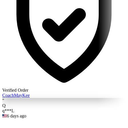
Verified Order
Coach
MayKee
"
Q
q***L
6 days ago