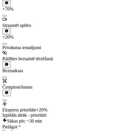
+70%
Straumēt spēles
+20%
Privātuma iestatījumi
Rādīties bezsaistē tērzēšanā
Bezmaksas
Čempioni/lomas
Ekspress prioritāte
+20%
Izpildās ātrāk - prioritāri
Sākas pēc ~30 min
Pielāgot