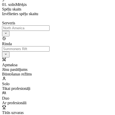
01. solis
Mērķis
Spēļu skaits
Izvēlieties spēļu skaitu
Serveris
Rinda
Apmaksa
Jūsu pasūtījums
Būstošanas režīms
Solo
Tikai profesionāļi
Duo
Ar profesionāli
Tīrās uzvaras