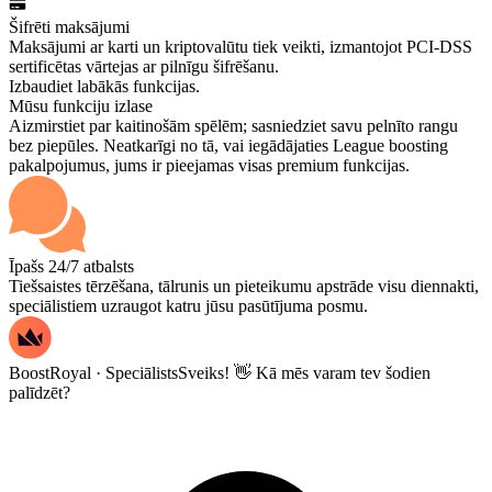
Šifrēti maksājumi
Maksājumi ar karti un kriptovalūtu tiek veikti, izmantojot PCI-DSS
sertificētas vārtejas ar pilnīgu šifrēšanu.
Izbaudiet labākās funkcijas.
Mūsu funkciju izlase
Aizmirstiet par kaitinošām spēlēm; sasniedziet savu pelnīto rangu
bez piepūles. Neatkarīgi no tā, vai iegādājaties League boosting
pakalpojumus, jums ir pieejamas visas premium funkcijas.
Īpašs 24/7 atbalsts
Tiešsaistes tērzēšana, tālrunis un pieteikumu apstrāde visu diennakti,
speciālistiem uzraugot katru jūsu pasūtījuma posmu.
BoostRoyal · Speciālists
Sveiks! 👋 Kā mēs varam tev šodien
palīdzēt?