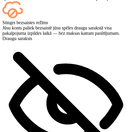
Jā — katra spēle parādās jūsu informācijas panelī, tiklīdz tā ir
Stingrs bezsaistes režīms
beigusies, un, ja vēlaties skatīties pašas spēles, pievienojiet
Jūsu konts paliek bezsaistē jūsu spēles draugu sarakstā visa
Straumēšanu (Streaming) norēķināšanās brīdī.
pakalpojuma izpildes laikā — bez maksas katram pasūtījumam.
Draugu saraksts