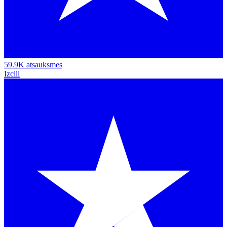
59.9K atsauksmes
Izcili