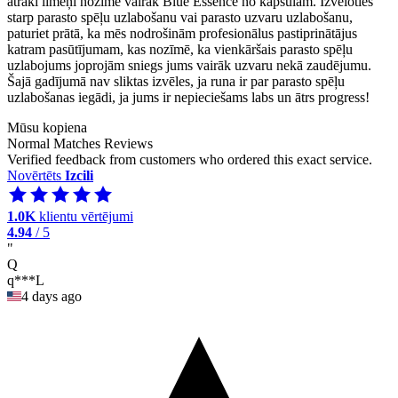
ātrāki līmeņi nozīmē vairāk Blue Essence no kapsulām. Izvēloties
starp parasto spēļu uzlabošanu vai parasto uzvaru uzlabošanu,
paturiet prātā, ka mēs nodrošinām profesionālus pastiprinātājus
katram pasūtījumam, kas nozīmē, ka vienkāršais parasto spēļu
uzlabojums joprojām sniegs jums vairāk uzvaru nekā zaudējumu.
Šajā gadījumā nav sliktas izvēles, ja runa ir par parasto spēļu
uzlabošanas iegādi, ja jums ir nepieciešams labs un ātrs progress!
Mūsu kopiena
Normal Matches Reviews
Verified feedback from customers who ordered this exact service.
Novērtēts
Izcili
1.0K
klientu vērtējumi
4.94
/ 5
"
Q
q***L
4 days ago