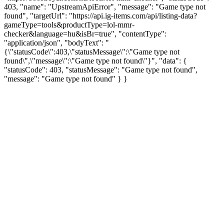
403, "name": "UpstreamApiError", "message": "Game type not
found", "targetUrl": "https://api.ig-items.com/api/listing-data?
gameType=tools&productType=lol-mmr-
checker&language=hu&isBr=true", "contentType":
"application/json", "bodyText": "
{\"statusCode\":403,\"statusMessage\":\"Game type not
found\",\"message\":\"Game type not found\"}", "data": {
"statusCode": 403, "statusMessage": "Game type not found",
"message": "Game type not found" } }