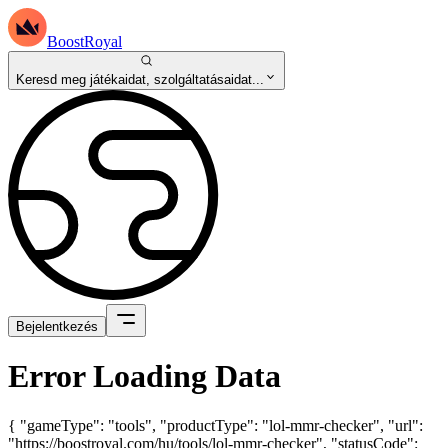
BoostRoyal
Keresd meg játékaidat, szolgáltatásaidat...
Bejelentkezés
Error Loading Data
{ "gameType": "tools", "productType": "lol-mmr-checker", "url":
"https://boostroyal.com/hu/tools/lol-mmr-checker", "statusCode":