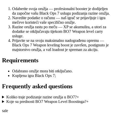
Odaberite svoja oružja — profesionalni booster je dodijeljen
da započne vašu Black Ops 7 uslugu podizanja razine oružja.
Navedite podatke o računu — naš igrač se prijavljuje i igra
mečeve koristeći vaše specifično oružje.
Razine oružja rastu po meču — XP se akumulira, a utori za
dodatke se otključavaju tijekom BO7 Weapon level carry
usluge.
Prijavite se na svoju maksimalno nadograđenu opremu —
Black Ops 7 Weapon leveling boost je završen, postignuto je
majstorstvo oružja, a vaš loadout je spreman za akciju.
Requirements
Odabrano oružje mora biti otključano.
Kupljena igra Black Ops 7;
Frequently asked questions
Koliko traje podizanje razine oružja u BO7?
+
Koje su prednosti BO7 Weapon Level Boostinga?
+
sale