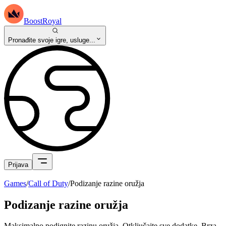
BoostRoyal
Pronađite svoje igre, usluge...
Prijava
Games
/
Call of Duty
/
Podizanje razine oružja
Podizanje razine oružja
Maksimalno podignite razinu oružja. Otključajte sve dodatke. Brza