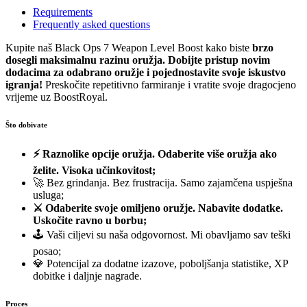
Requirements
Frequently asked questions
Kupite naš Black Ops 7 Weapon Level Boost kako biste
brzo
dosegli maksimalnu razinu oružja.
Dobijte pristup novim
dodacima za odabrano oružje i pojednostavite svoje iskustvo
igranja!
Preskočite repetitivno farmiranje i vratite svoje dragocjeno
vrijeme uz BoostRoyal.
Što dobivate
⚡ Raznolike opcije oružja. Odaberite više oružja ako
želite. Visoka učinkovitost;
🚀 Bez grindanja. Bez frustracija. Samo zajamčena uspješna
usluga;
⚔️
Odaberite svoje omiljeno oružje. Nabavite dodatke.
Uskočite ravno u borbu;
🕹️ Vaši ciljevi su naša odgovornost. Mi obavljamo sav teški
posao;
💎 Potencijal za dodatne izazove, poboljšanja statistike, XP
dobitke i daljnje nagrade.
Proces