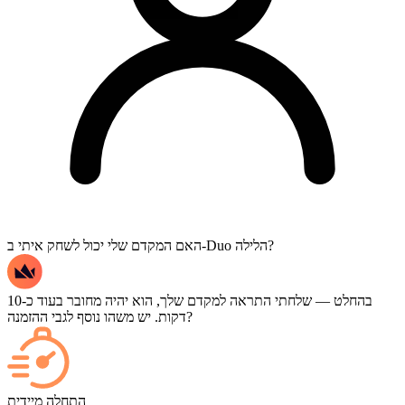
האם המקדם שלי יכול לשחק איתי ב-Duo הלילה?
בהחלט — שלחתי התראה למקדם שלך, הוא יהיה מחובר בעוד כ-10
דקות. יש משהו נוסף לגבי ההזמנה?
כן — כל משחק מופיע בלוח הבקרה שלך ברגע שהוא מסתיים, ואם
תרצה לצפות במשחקים עצמם, הוסף "סטרימינג" (Streaming) בקופה.
התחלה מיידית