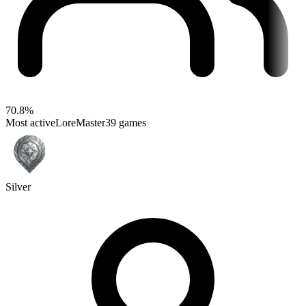
70.8%
Most active
LoreMaster
39 games
Silver