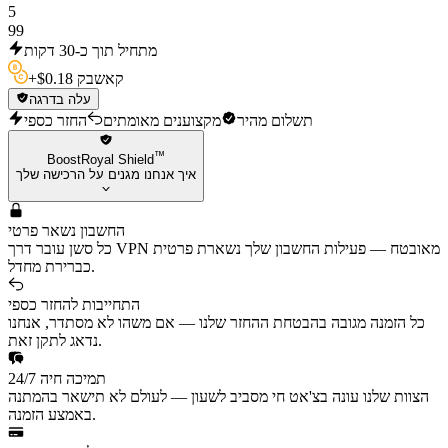
5
99
מתחיל תוך כ-30 דקות
0.18 קאשבק
$
+
עלה בדרגה
תשלום מהיר
מקצוענים מאומתים
החזר כספי
™
BoostRoyal Shield
איך אנחנו מגנים על הרכישה שלך
החשבון נשאר פרטי
כל סשן עובר דרך VPN מאובטח — פעילות החשבון שלך נשארת פרטית
כברירת מחדל.
התחייבות להחזר כספי
כל הזמנה מגובה בהבטחת ההחזר שלנו — אם משהו לא מסתדר, אנחנו
נדאג לתקן זאת.
תמיכה חיה 24/7
הצוות שלנו עונה בצ'אט חי מסביב לשעון — לעולם לא תישאר בהמתנה
באמצע הזמנה.