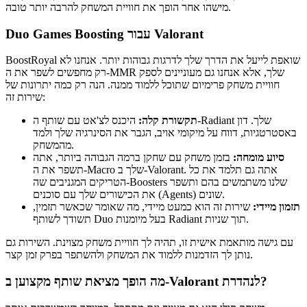
מישהו אחר הופך את חוויית המשחק להרבה יותר טובה.
Duo Games Boosting עבור Valorant
BoostRoyal שואפת לייעל את הדרך שלך לדרגות גבוהות יותר. אנחנו לא
רק מחפשים לשפר את ה-MMR שלך, אלא אנחנו גם מעוניינים לספק
חוויית משחק פרימיום שתוכל ללמוד ממנה. הנה רק כמה יתרונות של
שירות זה:
תקשורת קלה:
היכנס לצ'אט עם שותף ה-Radiant שלך. דון
באסטרטגיות, דווח על מיקומי אויב, הגבר את הסינרגיה שלך ולמד
מהמשחק.
סיוע מומחה:
בזמן משחק עם שחקן ברמה הגבוהה ביותר, אתה
תשפר את ה-Macro שלך ב-Valorant. אתה גם תלמד את כל
הטריקים המגניבים שה-Boosters שלנו משתמשים בהם ותשפר
את הכישורים שלך עם סוכנים (Agents) שונים.
תזמון מיידי:
שירות זה הוא כמעט מיידי, מה שאומר שכאשר תזמין,
תשודך לשותף Duo בעל מיומנות Radiant תוך שניות.
עם גישה מותאמת אישית זו, תהיה לך חוויית משחק מצוינת. השירות גם
נותן לך הזדמנות ללמוד את המשחק ולהשתפר בפרק זמן קצר.
מה הופך מציאת שותף מקצוען ב-Valorant לנהדרת?