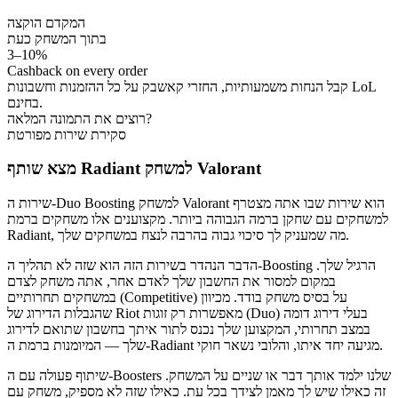
המקדם הוקצה
בתוך המשחק כעת
3–10%
Cashback on every order
קבל הנחות משמעותיות, החזרי קאשבק על כל ההזמנות וחשבונות LoL
בחינם.
רוצים את התמונה המלאה?
סקירת שירות מפורטת
מצא שותף Radiant למשחק Valorant
שירות ה-Duo Boosting למשחק Valorant הוא שירות שבו אתה מצטרף
למשחקים עם שחקן ברמה הגבוהה ביותר. מקצוענים אלו משחקים ברמת
Radiant, מה שמעניק לך סיכוי גבוה בהרבה לנצח במשחקים שלך.
הדבר הנהדר בשירות הזה הוא שזה לא תהליך ה-Boosting הרגיל שלך.
במקום למסור את החשבון שלך לאדם אחר, אתה משחק לצדם
במשחקים תחרותיים (Competitive) על בסיס משחק בודד. מכיוון
שהגבלות הדירוג של Riot מאפשרות רק זוגות (Duo) בעלי דירוג דומה
במצב תחרותי, המקצוען שלך נכנס לתור איתך בחשבון שתואם לדירוג
שלך — המיומנות ברמת ה-Radiant מגיעה יחד איתו, והלובי נשאר חוקי.
שיתוף פעולה עם ה-Boosters שלנו ילמד אותך דבר או שניים על המשחק.
זה כאילו שיש לך מאמן לצידך בכל עת. כאילו שזה לא מספיק, משחק עם