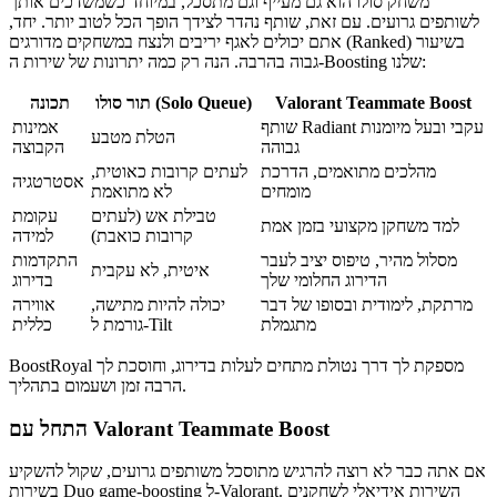
משחק סולו הוא גם מעייף וגם מתסכל, במיוחד כשמשדכים אותך
לשותפים גרועים. עם זאת, שותף נהדר לצידך הופך הכל לטוב יותר. יחד,
אתם יכולים לאגף יריבים ולנצח במשחקים מדורגים (Ranked) בשיעור
גבוה בהרבה. הנה רק כמה יתרונות של שירות ה-Boosting שלנו:
Valorant Teammate Boost
תור סולו (Solo Queue)
תכונה
שותף Radiant עקבי ובעל מיומנות
אמינות
הטלת מטבע
גבוהה
הקבוצה
מהלכים מתואמים, הדרכת
לעתים קרובות כאוטית,
אסטרטגיה
מומחים
לא מתואמת
טבילת אש (לעתים
עקומת
למד משחקן מקצועי בזמן אמת
קרובות כואבת)
למידה
מסלול מהיר, טיפוס יציב לעבר
התקדמות
איטית, לא עקבית
הדירוג החלומי שלך
בדירוג
מרתקת, לימודית ובסופו של דבר
יכולה להיות מתישה,
אווירה
מתגמלת
גורמת ל-Tilt
כללית
BoostRoyal מספקת לך דרך נטולת מתחים לעלות בדירוג, וחוסכת לך
הרבה זמן ושעמום בתהליך.
התחל עם Valorant Teammate Boost
אם אתה כבר לא רוצה להרגיש מתוסכל משותפים גרועים, שקול להשקיע
בשירות Duo game-boosting ל-Valorant. השירות אידיאלי לשחקנים