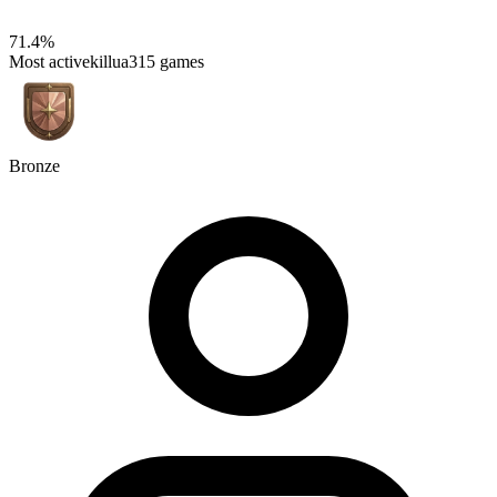
71.4%
Most active
killua31
5 games
Bronze