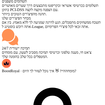
תשלומים מוצפנים
תשלומים בכרטיסי אשראי ובקריפטו מתבצעים דרך שערים מאושרים
בתקן PCI-DSS עם הצפנה מקצה לקצה.
תהנה מהפיצ'רים הטובים ביותר.
מבחר הפיצ'רים שלנו
תשכח ממשחקים מתסכלים; הגע לדרגה שמגיעה לך ללא מאמץ. בין אם
אתה רוכש בוסטינג ל-League, אתה זכאי לכל פיצ'רי הפרימיום.
תמיכה ייעודית 24/7
צ'אט חי, מענה טלפוני וכרטיסי תמיכה מסביב לשעון, עם מומחים
המטפלים בכל שלב בהזמנה שלך.
היי! 👋 איך נוכל לעזור לך היום?
BoostRoyal · מומחה