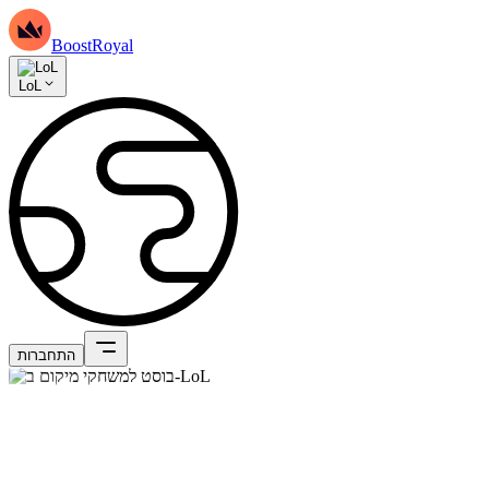
BoostRoyal
LoL
התחברות