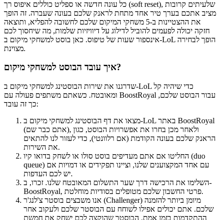
כל עונה חדשה או ספליט כוללים איפוס רך (soft reset), שלעיתים קרובות
מציב אתכם בערך טיר אחד מתחת לראנק שלכם בעונה שעברה. זה הופך
את ההצטיינות ב-5 משחקי המיקום שלכם לחשובה להפליא, ותוצאה
חזקה יכולה לפעמים להוביל לדילוג על דיוויזיות שלמות, מה שיחסוך לכם
אינספור שעות של טיפוס. כאן בוסט למשחקי מיקום ב-LoL הופך לבחירה
מצוינת.
איך עובד הבוסט למשחקי מיקום?
שדרגנו את שירות הבוסטינג למשחקי מיקום ב-LoL כדי שיהיה קל
ומאובטח. כשאתם משתפים פעולה עם BoostRoyal עבור הבוסט שלכם,
כך זה עובד:
מצאו את דף הבוסטינג למשחקי מיקום ב-LoL באתר BoostRoyal
(אתם כבר שם), ולאחר מכן בחרו את אפשרויות הבוסט, כגון
הראנק שלכם בעונה הקודמת (אם רלוונטי), כדי לעזור לנו להתאים
את השירות.
החליטו אם אתם מעדיפים בוסט סולו או לשחק בדואו קיו (duo
queue) עם אחד המקצוענים שלנו, וציינו תפקידים או דמויות אם
יש לכם העדפות.
השלימו את הרכישה דרך שער התשלום המאובטח שלנו. זכרו, ב-
BoostRoyal, פרטי החשבון שלכם מטופלים בסודיות מוחלטת.
אנו משבצים בוסטר צ'לנג'ר (Challenger) מיומן ביותר להזמנה
שלכם. אתם יכולים אפילו לשוחח עם הבוסטר שלכם ולעקוב אחר
ההתקדמות בזמן אמת. הבוסטר שהוקצה לכם ישחק את חמשת