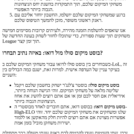
משחקי המיקום שלכם, תוך התמקדות בהשגת יחס הניצחונות
הגבוה ביותר האפשרי.
ברגע שמשחקי המיקום שלכם יושלמו, החשבון יוחזר אליכם עם
ראנק ראשוני משופר, מוכן להמשך הטיפוס שלכם.
אנו שואפים להשלמת הזמנה מהירה, ולעיתים קרובות מסיימים חמישה
משחקים תוך שעות ספורות, כדי שתוכלו לחזור לשחק בעונה החדשה של
League תוך זמן קצר.
בוסט מיקום סולו מול דואו: באיזה נתיב תבחרו?
כשבוחרים בין בוסט סולו לדואו עבור משחקי המיקום שלכם ב-LoL, זה
בעיקר עניין של העדפה אישית. למרות זאת, ישנם כמה הבדלים בין
השניים:
בוסט מיקום סולו:
בוסטר צ'לנג'ר ישחק בחשבון שלכם ויקבל
שליטה מלאה על משחקי המיקום. זוהי הגישה הנוחה ביותר,
אידיאלית אם חסר לכם זמן או אם אתם רוצים להשיג את אחוז
הניצחונות הגבוה ביותר.
בוסט מיקום דואו:
בבוסט דואו, אתם חוברים לאחד מבוסטרי ה-
High-ELO שלנו ומשחקים את משחקי המיקום שלכם יחד. זוהי
אפשרות מצוינת אם אתם רוצים להיות חלק מהאקשן או ללמוד
ישירות משחקן מוביל בזמן אמת.
זכרו, שתי השיטות נועדו להבטיח לכם ראנק עונתי מעולה כבר מתחילת