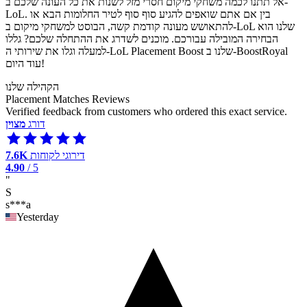
אל תתנו לכמה משחקי מיקום חסרי מזל לשנות את כל העונה שלכם ב-
LoL. בין אם אתם שואפים להגיע סוף סוף לטיר החלומות הבא או
להתאושש מעונה קודמת קשה, הבוסט למשחקי מיקום ב-LoL שלנו הוא
הבחירה המובילה עבורכם. מוכנים לשדרג את ההתחלה שלכם? גללו
למעלה וגלו את שירותי ה-LoL Placement Boost שלנו ב-BoostRoyal
עוד היום!
הקהילה שלנו
Placement Matches Reviews
Verified feedback from customers who ordered this exact service.
דורג
מצוין
דירוגי לקוחות
7.6K
4.90
/ 5
"
S
s***a
Yesterday