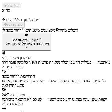
עלה בדרגה
סה"כ
מתחיל תוך כ-30 דקות
עלה בדרגה
תשלום מהיר
מקצוענים מאומתים
החזר כספי
™
BoostRoyal Shield
איך אנחנו מגנים על הרכישה שלך
החשבון נשאר פרטי
כל סשן עובר דרך VPN מאובטח — פעילות החשבון שלך נשארת פרטית
כברירת מחדל.
התחייבות להחזר כספי
כל הזמנה מגובה בהבטחת ההחזר שלנו — אם משהו לא מסתדר, אנחנו
נדאג לתקן זאת.
תמיכה חיה 24/7
הצוות שלנו עונה בצ'אט חי מסביב לשעון — לעולם לא תישאר בהמתנה
באמצע הזמנה.