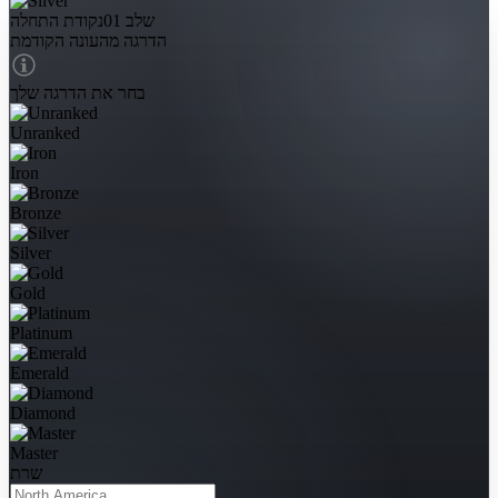
שלב 01
נקודת התחלה
הדרגה מהעונה הקודמת
בחר את הדרגה שלך
Unranked
Iron
Bronze
Silver
Gold
Platinum
Emerald
Diamond
Master
שרת