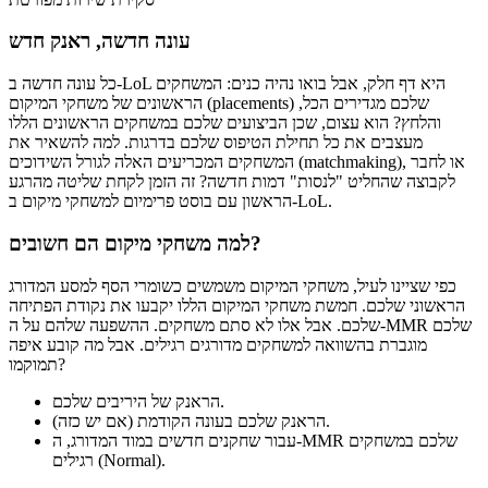
עונה חדשה, ראנק חדש
כל עונה חדשה ב-LoL היא דף חלק, אבל בואו נהיה כנים: המשחקים
הראשונים של משחקי המיקום (placements) שלכם מגדירים הכל,
והלחץ? הוא עצום, שכן הביצועים שלכם במשחקים הראשונים הללו
מעצבים את כל תחילת הטיפוס שלכם בדרגות. למה להשאיר את
המשחקים המכריעים האלה לגורל השידוכים (matchmaking), או לחבר
לקבוצה שהחליט "לנסות" דמות חדשה? זה הזמן לקחת שליטה מהרגע
הראשון עם בוסט פרימיום למשחקי מיקום ב-LoL.
למה משחקי מיקום הם חשובים?
כפי שציינו לעיל, משחקי המיקום משמשים כשומרי הסף למסע המדורג
הראשוני שלכם. חמשת משחקי המיקום הללו יקבעו את נקודת הפתיחה
שלכם. אבל אלו לא סתם משחקים. ההשפעה שלהם על ה-MMR שלכם
מוגברת בהשוואה למשחקים מדורגים רגילים. אבל מה קובע איפה
תמוקמו?
הראנק של היריבים שלכם.
הראנק שלכם בעונה הקודמת (אם יש כזה).
עבור שחקנים חדשים במוד המדורג, ה-MMR שלכם במשחקים
רגילים (Normal).