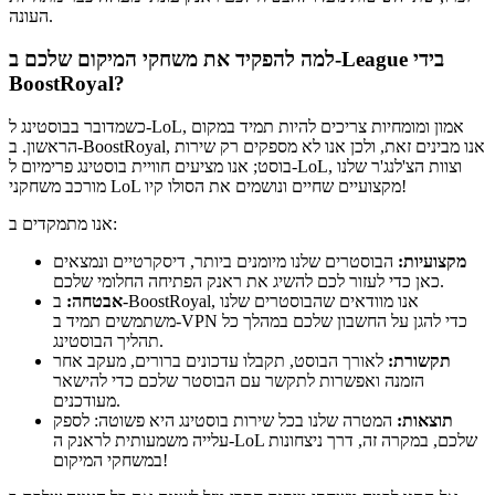
העונה.
למה להפקיד את משחקי המיקום שלכם ב-League בידי
BoostRoyal?
כשמדובר בבוסטינג ל-LoL, אמון ומומחיות צריכים להיות תמיד במקום
הראשון. ב-BoostRoyal, אנו מבינים זאת, ולכן אנו לא מספקים רק שירות
בוסט; אנו מציעים חוויית בוסטינג פרימיום ל-LoL, וצוות הצ'לנג'ר שלנו
מורכב משחקני LoL מקצועיים שחיים ונושמים את הסולו קיו!
אנו מתמקדים ב:
מקצועיות:
הבוסטרים שלנו מיומנים ביותר, דיסקרטיים ונמצאים
כאן כדי לעזור לכם להשיג את ראנק הפתיחה החלומי שלכם.
אבטחה:
ב-BoostRoyal, אנו מוודאים שהבוסטרים שלנו
משתמשים תמיד ב-VPN כדי להגן על החשבון שלכם במהלך כל
תהליך הבוסטינג.
תקשורת:
לאורך הבוסט, תקבלו עדכונים ברורים, מעקב אחר
הזמנה ואפשרות לתקשר עם הבוסטר שלכם כדי להישאר
מעודכנים.
תוצאות:
המטרה שלנו בכל שירות בוסטינג היא פשוטה: לספק
עלייה משמעותית לראנק ה-LoL שלכם, במקרה זה, דרך ניצחונות
במשחקי המיקום!