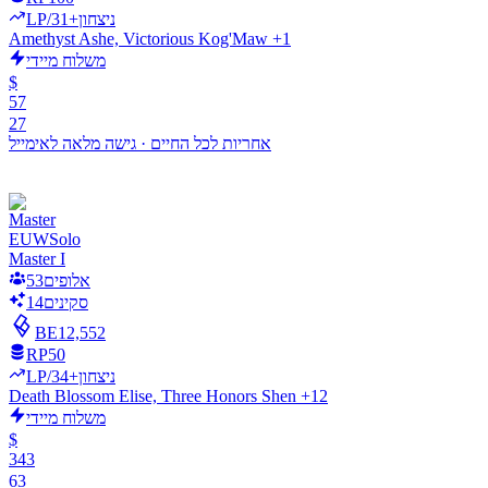
LP/ניצחון
+31
Amethyst Ashe, Victorious Kog'Maw +1
משלוח מיידי
$
57
27
אחריות לכל החיים
·
גישה מלאה לאימייל
EUW
Solo
Master I
אלופים
53
סקינים
14
BE
12,552
RP
50
LP/ניצחון
+34
Death Blossom Elise, Three Honors Shen +12
משלוח מיידי
$
343
63