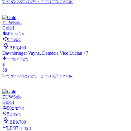
אחריות לכל החיים
·
גישה מלאה לאימייל
EUW
Solo
Gold I
אלופים
49
סקינים
9
BE
8,400
Dawnbringer Vayne, Demacia Vice Lucian +7
משלוח מיידי
$
58
אחריות לכל החיים
·
גישה מלאה לאימייל
EUW
Solo
Gold I
אלופים
50
סקינים
5
BE
9,700
LP/ניצחון
+37