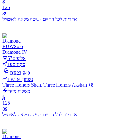
$
125
89
אחריות לכל החיים
·
גישה מלאה לאימייל
EUW
Solo
Diamond IV
אלופים
57
סקינים
10
BE
23,940
LP/ניצחון
+19
Three Honors Shen, Three Honors Akshan +8
משלוח מיידי
$
125
89
אחריות לכל החיים
·
גישה מלאה לאימייל