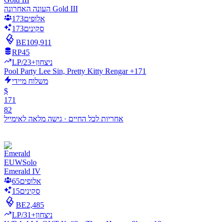
העונה האחרונה Gold III
אלופים
173
סקינים
173
BE
109,911
RP
45
LP/ניצחון
+23
Pool Party Lee Sin, Pretty Kitty Rengar +171
משלוח מיידי
$
171
82
אחריות לכל החיים
·
גישה מלאה לאימייל
EUW
Solo
Emerald IV
אלופים
65
סקינים
15
BE
2,485
LP/ניצחון
+31