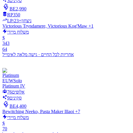
סקינים
3
BE
2,990
RP
350
LP/ניצחון
+23
Victorious Tryndamere, Victorious Kog'Maw +1
משלוח מיידי
$
343
64
אחריות לכל החיים
·
גישה מלאה לאימייל
EUW
Solo
Platinum IV
אלופים
76
סקינים
9
BE
4,400
Bewitching Neeko, Pasta Maker Illaoi +7
משלוח מיידי
$
70