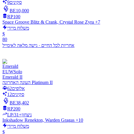
סקינים
9
BE
10,000
RP
100
Space Groove Blitz & Crank, Crystal Rose Zyra +7
משלוח מיידי
$
80
אחריות לכל החיים
·
גישה מלאה לאימייל
EUW
Solo
Emerald II
העונה האחרונה Platinum II
אלופים
62
סקינים
12
BE
38,402
RP
200
LP/ניצחון
+31
Inkshadow Renekton, Warden Gragas +10
משלוח מיידי
$