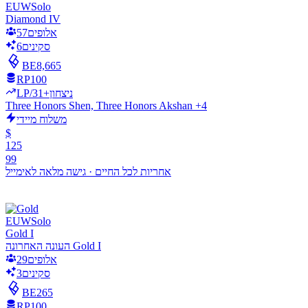
EUW
Solo
Diamond IV
אלופים
57
סקינים
6
BE
8,665
RP
100
LP/ניצחון
+31
Three Honors Shen, Three Honors Akshan +4
משלוח מיידי
$
125
99
אחריות לכל החיים
·
גישה מלאה לאימייל
EUW
Solo
Gold I
העונה האחרונה Gold I
אלופים
29
סקינים
3
BE
265
RP
100