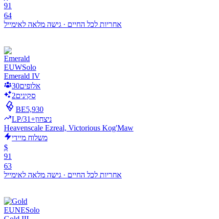
91
64
אחריות לכל החיים
·
גישה מלאה לאימייל
EUW
Solo
Emerald IV
אלופים
30
סקינים
2
BE
5,930
LP/ניצחון
+31
Heavenscale Ezreal, Victorious Kog'Maw
משלוח מיידי
$
91
63
אחריות לכל החיים
·
גישה מלאה לאימייל
EUNE
Solo
Gold III