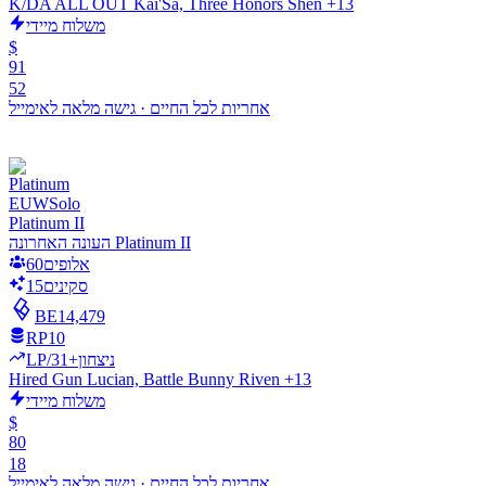
K/DA ALL OUT Kai'Sa, Three Honors Shen +13
משלוח מיידי
$
91
52
אחריות לכל החיים
·
גישה מלאה לאימייל
EUW
Solo
Platinum II
העונה האחרונה Platinum II
אלופים
60
סקינים
15
BE
14,479
RP
10
LP/ניצחון
+31
Hired Gun Lucian, Battle Bunny Riven +13
משלוח מיידי
$
80
18
אחריות לכל החיים
·
גישה מלאה לאימייל