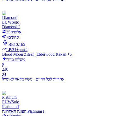
EUW
Solo
Diamond I
אלופים
35
סקינים
7
BE
10,165
LP/ניצחון
+31
Blood Moon Zilean, Elderwood Rakan +5
משלוח מיידי
$
230
24
אחריות לכל החיים
·
גישה מלאה לאימייל
EUW
Solo
Platinum I
העונה האחרונה Platinum I