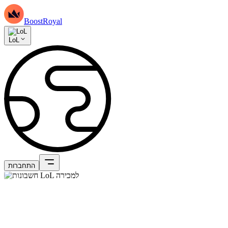
BoostRoyal
LoL
התחברות