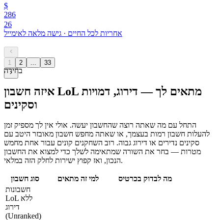
$
286
26
אחריות לכל החיים
·
גישה מלאה לאימייל
1
2
...
33
בחירה
איזה חשבון LoL מתאים לך — דירוג, דמויות
וסקינים
התחל עם מה שאתה רוצה שהחשבון יעשה. אולי אין לך מספיק זמן
להעלות חשבון רמות בעצמך, או שאתה מחפש חשבון מאובזר היטב עם
סקינים נדירים או דירוג גבוה. רוב השחקנים קונים עבור אחת מחמש
מטרות — בחר את השורה שמתאימה לשלך כדי למצוא את החשבון
הנכון, ואז קפוץ ישירות לחלק הזה במלאי.
מה לבדוק בכרטיס
למי זה מתאים
סוג חשבון
חשבונות
LoL ללא
דירוג
(Unranked)