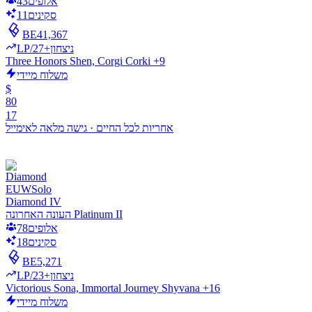
אלופים
43
סקינים
11
BE
41,367
LP/ניצחון
+27
Three Honors Shen, Corgi Corki +9
משלוח מיידי
$
80
17
אחריות לכל החיים
·
גישה מלאה לאימייל
EUW
Solo
Diamond IV
העונה האחרונה Platinum II
אלופים
78
סקינים
18
BE
5,271
LP/ניצחון
+23
Victorious Sona, Immortal Journey Shyvana +16
משלוח מיידי