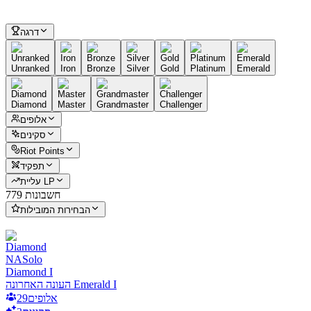
דרגה
Unranked
Iron
Bronze
Silver
Gold
Platinum
Emerald
Diamond
Master
Grandmaster
Challenger
אלופים
סקינים
Riot Points
תפקיד
עליית LP
779 חשבונות
הבחירות המובילות
NA
Solo
Diamond I
העונה האחרונה Emerald I
אלופים
29