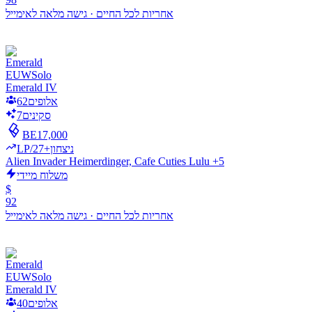
אחריות לכל החיים
·
גישה מלאה לאימייל
EUW
Solo
Emerald IV
אלופים
62
סקינים
7
BE
17,000
LP/ניצחון
+27
Alien Invader Heimerdinger, Cafe Cuties Lulu +5
משלוח מיידי
$
92
אחריות לכל החיים
·
גישה מלאה לאימייל
EUW
Solo
Emerald IV
אלופים
40