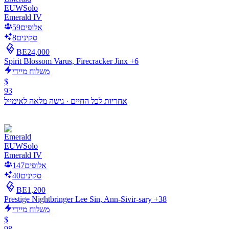
EUW
Solo
Emerald IV
אלופים
59
סקינים
8
BE
24,000
Spirit Blossom Varus, Firecracker Jinx +6
משלוח מיידי
$
93
אחריות לכל החיים
·
גישה מלאה לאימייל
EUW
Solo
Emerald IV
אלופים
147
סקינים
40
BE
1,200
Prestige Nightbringer Lee Sin, Ann-Sivir-sary +38
משלוח מיידי
$
98