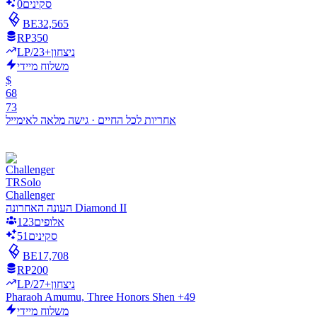
סקינים
0
BE
32,565
RP
350
LP/ניצחון
+23
משלוח מיידי
$
68
73
אחריות לכל החיים
·
גישה מלאה לאימייל
TR
Solo
Challenger
העונה האחרונה Diamond II
אלופים
123
סקינים
51
BE
17,708
RP
200
LP/ניצחון
+27
Pharaoh Amumu, Three Honors Shen +49
משלוח מיידי