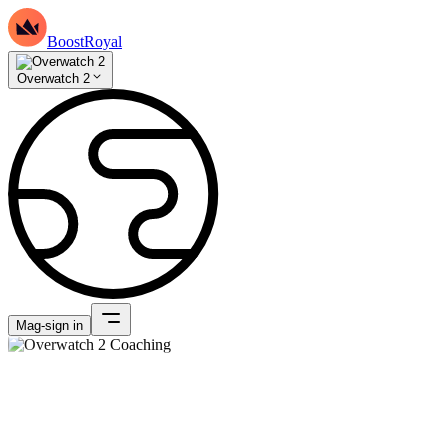
BoostRoyal
Overwatch 2
Mag-sign in