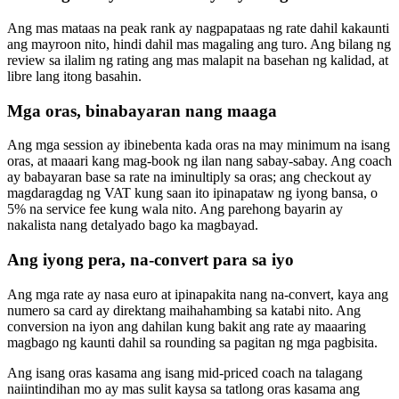
Ang mas mataas na peak rank ay nagpapataas ng rate dahil kakaunti
ang mayroon nito, hindi dahil mas magaling ang turo. Ang bilang ng
review sa ilalim ng rating ang mas malapit na basehan ng kalidad, at
libre lang itong basahin.
Mga oras, binabayaran nang maaga
Ang mga session ay ibinebenta kada oras na may minimum na isang
oras, at maaari kang mag-book ng ilan nang sabay-sabay. Ang coach
ay babayaran base sa rate na iminultiply sa oras; ang checkout ay
magdaragdag ng VAT kung saan ito ipinapataw ng iyong bansa, o
5% na service fee kung wala nito. Ang parehong bayarin ay
nakalista nang detalyado bago ka magbayad.
Ang iyong pera, na-convert para sa iyo
Ang mga rate ay nasa euro at ipinapakita nang na-convert, kaya ang
numero sa card ay direktang maihahambing sa katabi nito. Ang
conversion na iyon ang dahilan kung bakit ang rate ay maaaring
magbago ng kaunti dahil sa rounding sa pagitan ng mga pagbisita.
Ang isang oras kasama ang isang mid-priced coach na talagang
naiintindihan mo ay mas sulit kaysa sa tatlong oras kasama ang