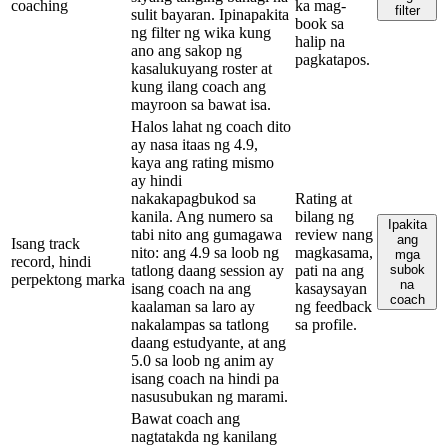
coaching
ka mag-
filter
sulit bayaran. Ipinapakita
book sa
ng filter ng wika kung
halip na
ano ang sakop ng
pagkatapos.
kasalukuyang roster at
kung ilang coach ang
mayroon sa bawat isa.
Halos lahat ng coach dito
ay nasa itaas ng 4.9,
kaya ang rating mismo
ay hindi
nakakapagbukod sa
Rating at
kanila. Ang numero sa
bilang ng
Ipakita
tabi nito ang gumagawa
review nang
ang
Isang track
nito: ang 4.9 sa loob ng
magkasama,
mga
record, hindi
tatlong daang session ay
pati na ang
subok
perpektong marka
na
isang coach na ang
kasaysayan
coach
kaalaman sa laro ay
ng feedback
nakalampas sa tatlong
sa profile.
daang estudyante, at ang
5.0 sa loob ng anim ay
isang coach na hindi pa
nasusubukan ng marami.
Bawat coach ang
nagtatakda ng kanilang