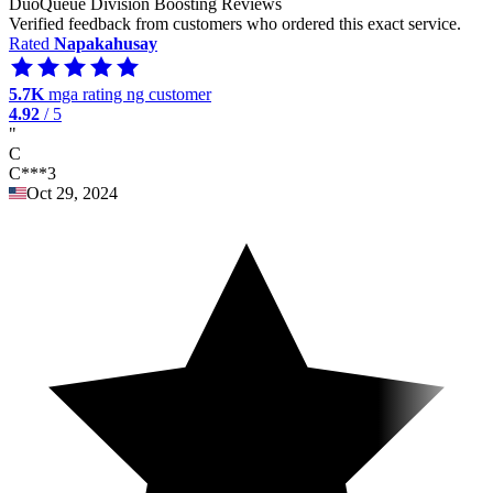
DuoQueue Division Boosting Reviews
Verified feedback from customers who ordered this exact service.
Rated
Napakahusay
5.7K
mga rating ng customer
4.92
/ 5
"
C
C***3
Oct 29, 2024