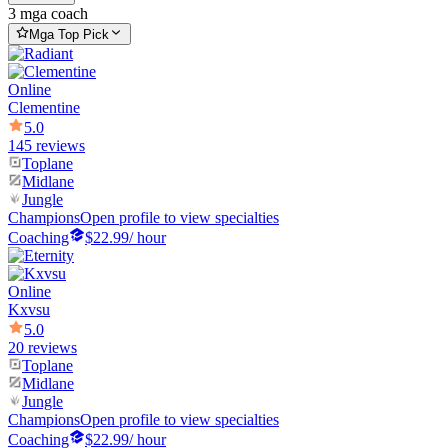
3 mga coach
Mga Top Pick
Online
Clementine
5.0
145 reviews
Toplane
Midlane
Jungle
Champions
Open profile to view specialties
Coaching
$22.99
/ hour
Online
Kxvsu
5.0
20 reviews
Toplane
Midlane
Jungle
Champions
Open profile to view specialties
Coaching
$22.99
/ hour