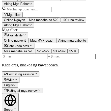
Aking Mga Paborito
Mga filter
Online Ngayon
Mas mababa sa $20
100+ na review
Aking Mga Paborito
Mga filter
Availability
Online ngayon
3
Mga MVP coach
Aking mga paborito
Rate kada oras
Mas mababa sa $20
$20–$29
$30–$49
$50+
–
Kada oras, itinakda ng bawat coach.
Format ng session
Wika
English
3
Rating at mga review
Server