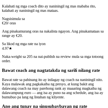
Kalahati ng mga coach dito ay naniningil ng mas mababa rito,
kalahati ay naniningil ng mas mataas.
Nagsisimula sa
€20
/ oras
Ang pinakamurang oras na nakalista ngayon. Ang pinakamataas sa
range ay €20.
Sa likod ng mga rate na iyon
4.97
★
Naka-weight sa 205 na nai-publish na review mula sa mga totoong
order.
Bawat coach ang nagtatakda ng sarili nilang rate
Bawat rate sa pahinang ito ay inilagay ng coach na naniningil nito.
Kaya malawak ang pagkakaiba ng presyo, at kung bakit ang
dalawang coach na may parehong rank ay maaaring magkaiba ng
dalawampung euro — ang isa ay puno na ang schedule, ang isa ay
bumubuo pa lang ng listahan ng kliyente.
Ano ang tunay na sinusubaybayan ng rate