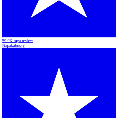
59.9K mga review
Napakahusay