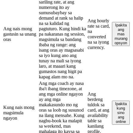
sariling rate, at ang
numerong ito ay
sumusubaybay sa
demand at rank sa halip
Ang hourly
na sa kalidad ng
Ipakita
rate sa card,
Ang nais mong
pagtuturo. Kung hindi ka
ang
na
gastusin sa unang
pa nakaranas ng session,
mas
converted
murang
oras
magsimula sa bandang
na sa iyong
opsyon
ibaba ng range: ang
currency.
isang oras ay magsasabi
sa iyo kung ano ang
tunay na mali sa iyong
laro, at maaari kang
gumastos nang higit pa
kapag alam mo na.
Ang mga coach ay nasa
iba't ibang timezone, at
ang mga online ngayon
Ang
ay ang mga
berdeng
Ipakita
makakasundo mo ng
tuldok sa
Kung nais mong
kung
oras sa loob ng susunod
card, at ang
magsimula
sino
na ilang mensahe. Kung
availability
ang
ngayon
nagbu-book ka malapit
table sa
online
sa weekend, mas
kanilang
mahalaga ito kaysa sa
profile.