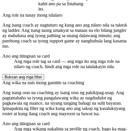
kahit ano pa sa listahang
ito.
Ang role na tunay mong nilalaro
Ang isang coach ay nagtuturo ng kung ano ang nilaro nila sa tuktok
ng ladder. Ang isang taong umakyat sa mataas na elo bilang jungler
ay mababasa ang iyong pathing sa unang dalawang minuto; ang
parehong coach sa iyong support game ay nanghuhula lang kasama
mo.
Ano ang titingnan sa card
Ang mga role tag sa card — ang mga ito ang mga role na
nilaro ng coach, hindi ang mga role na tatalakayin nila.
Buksan ang mga filter
Ang wika na nais mong gamitin sa coaching
Ang isang oras na coaching ay isang oras ng pakikipag-usap. Ang
pagtatrabaho sa iyong pangalawang wika ay nagdudulot ng
pagkawala ng nuance, na siyang tanging bahagi na sulit bayaran.
Ipinapakita ng filter ng wika kung ano ang sakop ng kasalukuyang
roster at kung ilang coach ang mayroon sa bawat isa.
Ano ang titingnan sa card
Ang mga wikang nakalista sa profile ng coach, bago ka mag-