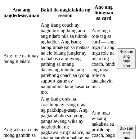
Ano ang
Ano ang
Bakit ito nagtatakda ng
titingnan
pagdedesisyunan
session
sa card
Ang isang coach ay
nagtuturo ng kung ano
Ang mga
ang nilaro nila sa tuktok
role tag sa
ng ladder. Ang isang
card — ang
taong umakyat sa mataas
mga ito ang
Buksan
na elo bilang jungler ay
mga role na
Ang role na tunay
ang
mababasa ang iyong
nilaro ng
mong nilalaro
mga
pathing sa unang
coach, hindi
filter
dalawang minuto; ang
ang mga
parehong coach sa iyong
role na
support game ay
tatalakayin
nanghuhula lang kasama
nila.
mo.
Ang isang oras na
coaching ay isang oras
ng pakikipag-usap. Ang
Ang mga
pagtatrabaho sa iyong
wikang
pangalawang wika ay
nakalista sa
nagdudulot ng
Buksan
Ang wika na nais
profile ng
pagkawala ng nuance, na
ang
mong gamitin sa
coach, bago
siyang tanging bahagi na
mga