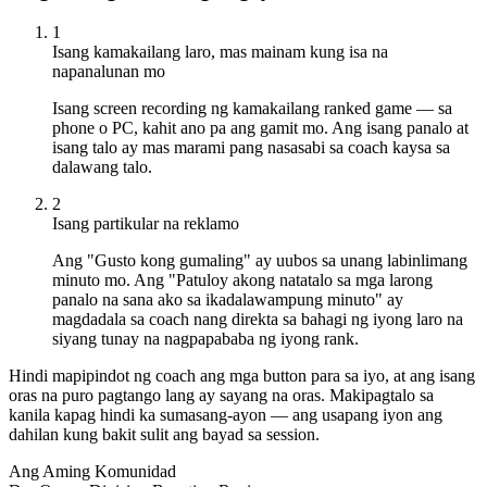
1
Isang kamakailang laro, mas mainam kung isa na
napanalunan mo
Isang screen recording ng kamakailang ranked game — sa
phone o PC, kahit ano pa ang gamit mo. Ang isang panalo at
isang talo ay mas marami pang nasasabi sa coach kaysa sa
dalawang talo.
2
Isang partikular na reklamo
Ang "Gusto kong gumaling" ay uubos sa unang labinlimang
minuto mo. Ang "Patuloy akong natatalo sa mga larong
panalo na sana ako sa ikadalawampung minuto" ay
magdadala sa coach nang direkta sa bahagi ng iyong laro na
siyang tunay na nagpapababa ng iyong rank.
Hindi mapipindot ng coach ang mga button para sa iyo, at ang isang
oras na puro pagtango lang ay sayang na oras. Makipagtalo sa
kanila kapag hindi ka sumasang-ayon — ang usapang iyon ang
dahilan kung bakit sulit ang bayad sa session.
Ang Aming Komunidad