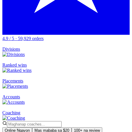
4.9 / 5 · 59,929 orders
Divisions
Ranked wins
Placements
Accounts
Coaching
Online Ngayon
Mas mababa sa $20
100+ na review