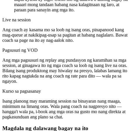
maaari mong tandaan habang nasa kalagitnaan ng laro, at
paraan para sanayin ang mga ito.
Live na session
Ang coach ay kasama mo sa loob ng isang oras, pinapanood kang
mag-queue at nakikipag-usap sa pagitan at habang naglalaro. Bawat
coach sa page na ito ay nag-aalok nito.
Pagsusuri ng VOD
Ang mga pagsusuri ng replay ang pundasyon ng karamihan sa mga
session, at ginagawa ito ng mga coach sa loob ng isang live na oras.
Bilang isang produktong may hiwalay na presyo, lalabas lamang ito
rito kapag nagtakda na ang coach ng rate para dito — wala pa sa
ngayon.
Kurso sa pagsasanay
Isang planong may maraming session na binayaran nang maaga,
minimum na limang oras. Wala pang coach na nagpresyo nito —
hangga't wala pa, i-book ang mga oras na gusto mo nang direkta at
pagkasunduan ang plano sa chat.
Magdala ng dalawang bagay na ito