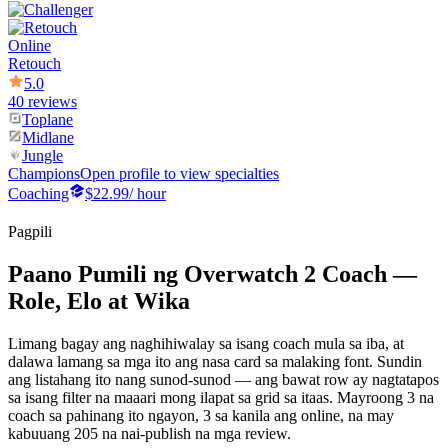
Online
Retouch
5.0
40 reviews
Toplane
Midlane
Jungle
Champions
Open profile to view specialties
Coaching
$22.99
/ hour
Pagpili
Paano Pumili ng Overwatch 2 Coach —
Role, Elo at Wika
Limang bagay ang naghihiwalay sa isang coach mula sa iba, at
dalawa lamang sa mga ito ang nasa card sa malaking font. Sundin
ang listahang ito nang sunod-sunod — ang bawat row ay nagtatapos
sa isang filter na maaari mong ilapat sa grid sa itaas. Mayroong 3 na
coach sa pahinang ito ngayon, 3 sa kanila ang online, na may
kabuuang 205 na nai-publish na mga review.