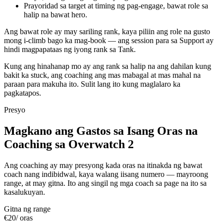
Prayoridad sa target at timing ng pag-engage, bawat role sa
halip na bawat hero.
Ang bawat role ay may sariling rank, kaya piliin ang role na gusto
mong i-climb bago ka mag-book — ang session para sa Support ay
hindi magpapataas ng iyong rank sa Tank.
Kung ang hinahanap mo ay ang rank sa halip na ang dahilan kung
bakit ka stuck, ang coaching ang mas mabagal at mas mahal na
paraan para makuha ito. Sulit lang ito kung maglalaro ka
pagkatapos.
Presyo
Magkano ang Gastos sa Isang Oras na
Coaching sa Overwatch 2
Ang coaching ay may presyong kada oras na itinakda ng bawat
coach nang indibidwal, kaya walang iisang numero — mayroong
range, at may gitna. Ito ang singil ng mga coach sa page na ito sa
kasalukuyan.
Gitna ng range
€20
/ oras