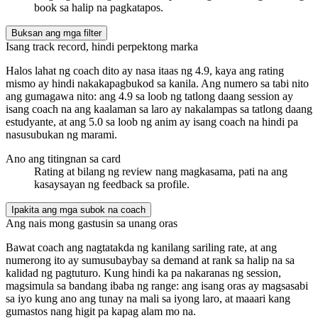
book sa halip na pagkatapos.
Buksan ang mga filter
Isang track record, hindi perpektong marka
Halos lahat ng coach dito ay nasa itaas ng 4.9, kaya ang rating
mismo ay hindi nakakapagbukod sa kanila. Ang numero sa tabi nito
ang gumagawa nito: ang 4.9 sa loob ng tatlong daang session ay
isang coach na ang kaalaman sa laro ay nakalampas sa tatlong daang
estudyante, at ang 5.0 sa loob ng anim ay isang coach na hindi pa
nasusubukan ng marami.
Ano ang titingnan sa card
Rating at bilang ng review nang magkasama, pati na ang
kasaysayan ng feedback sa profile.
Ipakita ang mga subok na coach
Ang nais mong gastusin sa unang oras
Bawat coach ang nagtatakda ng kanilang sariling rate, at ang
numerong ito ay sumusubaybay sa demand at rank sa halip na sa
kalidad ng pagtuturo. Kung hindi ka pa nakaranas ng session,
magsimula sa bandang ibaba ng range: ang isang oras ay magsasabi
sa iyo kung ano ang tunay na mali sa iyong laro, at maaari kang
gumastos nang higit pa kapag alam mo na.