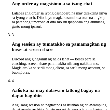
Ang order ay magsisimula sa isang chat
Lalabas ang order sa iyong dashboard na may direktang linya
sa iyong coach. Dito kayo magkakasundo sa oras na angkop
sa parehong timezone at dito mo rin ipapadala ang anumang
gusto mong ipasuri.
3
Ang session ay tumatakbo sa pamamagitan ng
boses at screen-share
Discord ang ginagamit ng halos lahat — boses para sa
coaching, screen-share para makita nila ang nakikita mo.
Maglalaro ka sa sarili mong client, sa sarili mong account, sa
buong oras.
4
Aalis ka na may dalawa o tatlong bagay na
dapat baguhin
Ang isang session na nagtatapos sa listahan ng dalawampung
dapat ayusin ay bigo. Gusto mo ng dalawa o tatlong bagay na