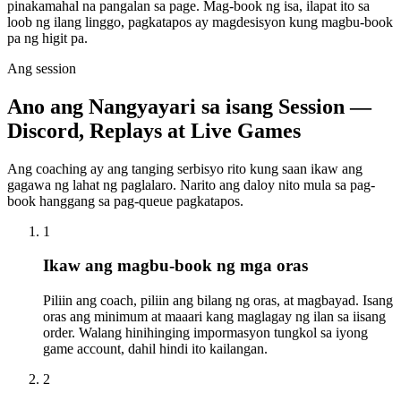
pinakamahal na pangalan sa page. Mag-book ng isa, ilapat ito sa
loob ng ilang linggo, pagkatapos ay magdesisyon kung magbu-book
pa ng higit pa.
Ang session
Ano ang Nangyayari sa isang Session —
Discord, Replays at Live Games
Ang coaching ay ang tanging serbisyo rito kung saan ikaw ang
gagawa ng lahat ng paglalaro. Narito ang daloy nito mula sa pag-
book hanggang sa pag-queue pagkatapos.
1
Ikaw ang magbu-book ng mga oras
Piliin ang coach, piliin ang bilang ng oras, at magbayad. Isang
oras ang minimum at maaari kang maglagay ng ilan sa iisang
order. Walang hinihinging impormasyon tungkol sa iyong
game account, dahil hindi ito kailangan.
2