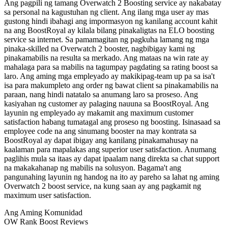
Ang pagpili ng tamang Overwatch 2 Boosting service ay nakabatay
sa personal na kagustuhan ng client. Ang ilang mga user ay mas
gustong hindi ibahagi ang impormasyon ng kanilang account kahit
na ang BoostRoyal ay kilala bilang pinakaligtas na ELO boosting
service sa internet. Sa pamamagitan ng pagkuha lamang ng mga
pinaka-skilled na Overwatch 2 booster, nagbibigay kami ng
pinakamabilis na resulta sa merkado. Ang mataas na win rate ay
mahalaga para sa mabilis na tagumpay pagdating sa rating boost sa
laro. Ang aming mga empleyado ay makikipag-team up pa sa isa't
isa para makumpleto ang order ng bawat client sa pinakamabilis na
paraan, nang hindi natatalo sa anumang laro sa proseso. Ang
kasiyahan ng customer ay palaging nauuna sa BoostRoyal. Ang
layunin ng empleyado ay makamit ang maximum customer
satisfaction habang tumatagal ang proseso ng boosting. Isinasaad sa
employee code na ang sinumang booster na may kontrata sa
BoostRoyal ay dapat ibigay ang kanilang pinakamahusay na
kaalaman para mapalakas ang superior user satisfaction. Anumang
paglihis mula sa itaas ay dapat ipaalam nang direkta sa chat support
na makakahanap ng mabilis na solusyon. Bagama't ang
pangunahing layunin ng handog na ito ay pareho sa lahat ng aming
Overwatch 2 boost service, na kung saan ay ang pagkamit ng
maximum user satisfaction.
Ang Aming Komunidad
OW Rank Boost Reviews