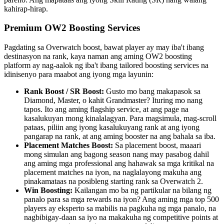
kahirap-hirap.
Premium OW2 Boosting Services
Pagdating sa Overwatch boost, bawat player ay may iba't ibang
destinasyon na rank, kaya naman ang aming OW2 boosting
platform ay nag-aalok ng iba't ibang tailored boosting services na
idinisenyo para maabot ang iyong mga layunin:
Rank Boost / SR Boost:
Gusto mo bang makapasok sa
Diamond, Master, o kahit Grandmaster? Ituring mo nang
tapos. Ito ang aming flagship service, at ang page na
kasalukuyan mong kinalalagyan. Para magsimula, mag-scroll
pataas, piliin ang iyong kasalukuyang rank at ang iyong
pangarap na rank, at ang aming booster na ang bahala sa iba.
Placement Matches Boost:
Sa placement boost, maaari
mong simulan ang bagong season nang may pasabog dahil
ang aming mga professional ang hahawak sa mga kritikal na
placement matches na iyon, na naglalayong makuha ang
pinakamataas na posibleng starting rank sa Overwatch 2.
Win Boosting:
Kailangan mo ba ng partikular na bilang ng
panalo para sa mga rewards na iyon? Ang aming mga top 500
players ay eksperto sa mabilis na pagkuha ng mga panalo, na
nagbibigay-daan sa iyo na makakuha ng competitive points at