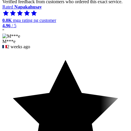
Verified feedback from customers who ordered this exact service.
Rated
Napakahusay
0.0K
mga rating ng customer
4.96
/ 5
"
M***e
2 weeks ago