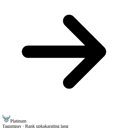
Platinum
Tagumpay · Rank up
kakarating lang