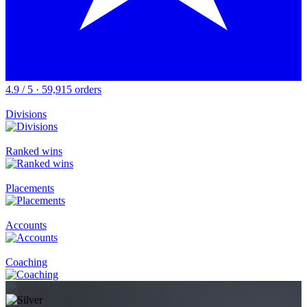
4.9 / 5 · 59,915 orders
Divisions
Ranked wins
Placements
Accounts
Coaching