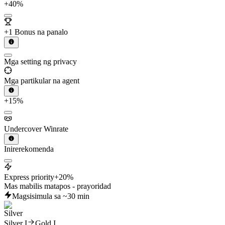
+40%
+1 Bonus na panalo
Mga setting ng privacy
Mga partikular na agent
+15%
Undercover Winrate
Inirerekomenda
Express priority
+20%
Mas mabilis matapos - prayoridad
Magsisimula sa ~30 min
Silver I
Gold I