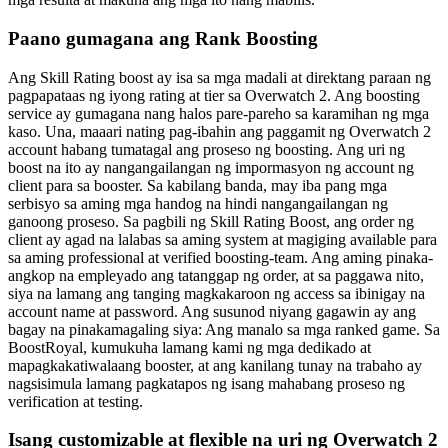
Paano gumagana ang Rank Boosting
Ang Skill Rating boost ay isa sa mga madali at direktang paraan ng
pagpapataas ng iyong rating at tier sa Overwatch 2. Ang boosting
service ay gumagana nang halos pare-pareho sa karamihan ng mga
kaso. Una, maaari nating pag-ibahin ang paggamit ng Overwatch 2
account habang tumatagal ang proseso ng boosting. Ang uri ng
boost na ito ay nangangailangan ng impormasyon ng account ng
client para sa booster. Sa kabilang banda, may iba pang mga
serbisyo sa aming mga handog na hindi nangangailangan ng
ganoong proseso. Sa pagbili ng Skill Rating Boost, ang order ng
client ay agad na lalabas sa aming system at magiging available para
sa aming professional at verified boosting-team. Ang aming pinaka-
angkop na empleyado ang tatanggap ng order, at sa paggawa nito,
siya na lamang ang tanging magkakaroon ng access sa ibinigay na
account name at password. Ang susunod niyang gagawin ay ang
bagay na pinakamagaling siya: Ang manalo sa mga ranked game. Sa
BoostRoyal, kumukuha lamang kami ng mga dedikado at
mapagkakatiwalaang booster, at ang kanilang tunay na trabaho ay
nagsisimula lamang pagkatapos ng isang mahabang proseso ng
verification at testing.
Isang customizable at flexible na uri ng Overwatch 2