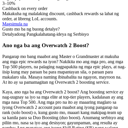
3–10%
Cashback on every order
Makakuha ng malalaking discount, cashback rewards sa lahat ng
order, at libreng LoL accounts.
Magsimula na
Gusto mo ba ng buong detalye?
Detalyadong Pangkalahatang-ideya ng Serbisyo
Ano nga ba ang Overwatch 2 Boost?
Pangarap mo bang maabot ang Master o Grandmaster at makuha
ang mga epic rewards na iyon? Nakikita mo ang mga pro, ang mga
Top 500 players, na palaging nagpapakita ng mga epic plays, at nag-
iisip kung may paraan ba para mapantayan sila, o paraan para
makalaro sila. Masaya naming ibinabalita na ngayon, mayroon na.
At ito ay sa pamamagitan ng Overwatch 2 boosting service.
Kaya, ano nga ba ang Overwatch 2 boost? Ang boosting service ay
nag-uugnay sa iyo sa mga elite at top-tier players, kadalasan ay ang
mga nasa Top 500. Ang mga pro na ito ay maaaring maglaro sa
iyong Overwatch 2 account para maabot ang iyong pangarap na
rank (solo boost) o, kung gusto mo, maaari kang makipag-team up
sa kanila para sa Duo Boosting (duo boost). Anumang serbisyo ang
piliin mo, nasa sa iyo ang desisyon; gayunpaman, ang resulta ay
pareho: Ang mapataas ang iyong Skill Rating (SR) nang walang