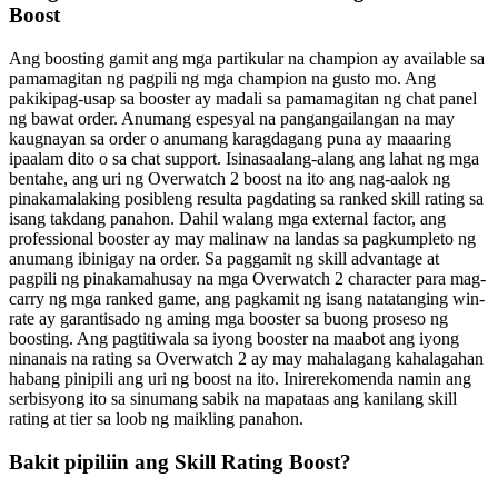
Boost
Ang boosting gamit ang mga partikular na champion ay available sa
pamamagitan ng pagpili ng mga champion na gusto mo. Ang
pakikipag-usap sa booster ay madali sa pamamagitan ng chat panel
ng bawat order. Anumang espesyal na pangangailangan na may
kaugnayan sa order o anumang karagdagang puna ay maaaring
ipaalam dito o sa chat support. Isinasaalang-alang ang lahat ng mga
bentahe, ang uri ng Overwatch 2 boost na ito ang nag-aalok ng
pinakamalaking posibleng resulta pagdating sa ranked skill rating sa
isang takdang panahon. Dahil walang mga external factor, ang
professional booster ay may malinaw na landas sa pagkumpleto ng
anumang ibinigay na order. Sa paggamit ng skill advantage at
pagpili ng pinakamahusay na mga Overwatch 2 character para mag-
carry ng mga ranked game, ang pagkamit ng isang natatanging win-
rate ay garantisado ng aming mga booster sa buong proseso ng
boosting. Ang pagtitiwala sa iyong booster na maabot ang iyong
ninanais na rating sa Overwatch 2 ay may mahalagang kahalagahan
habang pinipili ang uri ng boost na ito. Inirerekomenda namin ang
serbisyong ito sa sinumang sabik na mapataas ang kanilang skill
rating at tier sa loob ng maikling panahon.
Bakit pipiliin ang Skill Rating Boost?