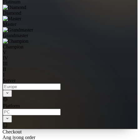
Platinum
Diamond
Master
Grandmaster
Champion
V
IV
III
II
I
Server
Platform
Checkout
Ang iyong order