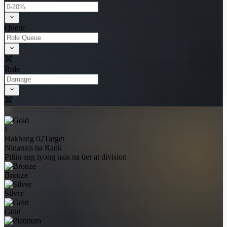
Queue
Role
I
Hakbang 02
Target
Ninanais na Rank
Piliin ang iyong nais na tier at division
Bronze
Silver
Gold