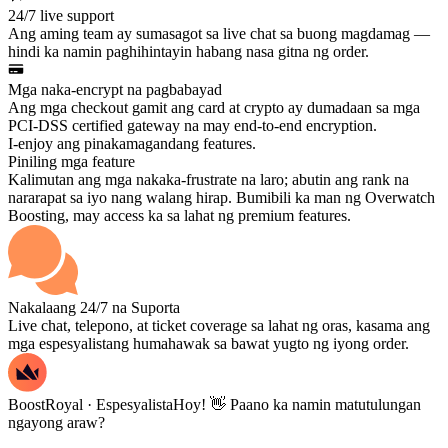
24/7 live support
Ang aming team ay sumasagot sa live chat sa buong magdamag —
hindi ka namin paghihintayin habang nasa gitna ng order.
Mga naka-encrypt na pagbabayad
Ang mga checkout gamit ang card at crypto ay dumadaan sa mga
PCI-DSS certified gateway na may end-to-end encryption.
I-enjoy ang pinakamagandang features.
Piniling mga feature
Kalimutan ang mga nakaka-frustrate na laro; abutin ang rank na
nararapat sa iyo nang walang hirap. Bumibili ka man ng Overwatch
Boosting, may access ka sa lahat ng premium features.
Nakalaang 24/7 na Suporta
Live chat, telepono, at ticket coverage sa lahat ng oras, kasama ang
mga espesyalistang humahawak sa bawat yugto ng iyong order.
BoostRoyal · Espesyalista
Hoy! 👋 Paano ka namin matutulungan
ngayong araw?