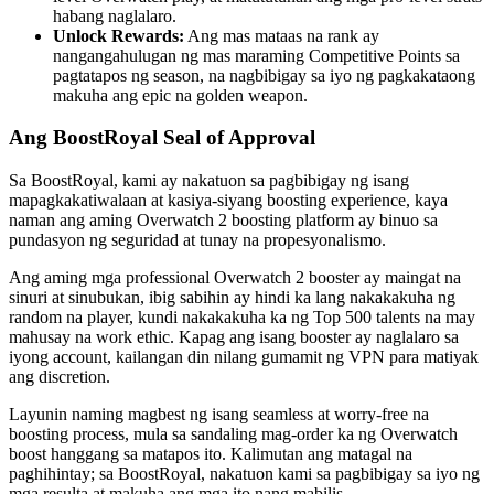
habang naglalaro.
Unlock Rewards:
Ang mas mataas na rank ay
nangangahulugan ng mas maraming Competitive Points sa
pagtatapos ng season, na nagbibigay sa iyo ng pagkakataong
makuha ang epic na golden weapon.
Ang BoostRoyal Seal of Approval
Sa BoostRoyal, kami ay nakatuon sa pagbibigay ng isang
mapagkakatiwalaan at kasiya-siyang boosting experience, kaya
naman ang aming Overwatch 2 boosting platform ay binuo sa
pundasyon ng seguridad at tunay na propesyonalismo.
Ang aming mga professional Overwatch 2 booster ay maingat na
sinuri at sinubukan, ibig sabihin ay hindi ka lang nakakakuha ng
random na player, kundi nakakakuha ka ng Top 500 talents na may
mahusay na work ethic. Kapag ang isang booster ay naglalaro sa
iyong account, kailangan din nilang gumamit ng VPN para matiyak
ang discretion.
Layunin naming magbest ng isang seamless at worry-free na
boosting process, mula sa sandaling mag-order ka ng Overwatch
boost hanggang sa matapos ito. Kalimutan ang matagal na
paghihintay; sa BoostRoyal, nakatuon kami sa pagbibigay sa iyo ng
mga resulta at makuha ang mga ito nang mabilis.