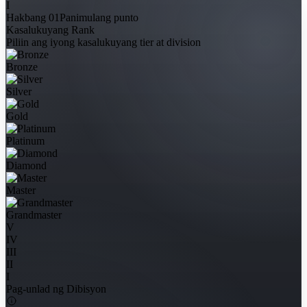
I
Hakbang 01
Panimulang punto
Kasalukuyang Rank
Piliin ang iyong kasalukuyang tier at division
Bronze
Silver
Gold
Platinum
Diamond
Master
Grandmaster
V
IV
III
II
I
Pag-unlad ng Dibisyon