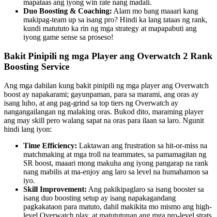
mapataas ang iyong win rate nang madali.
Duo Boosting & Coaching:
Alam mo bang maaari kang
makipag-team up sa isang pro? Hindi ka lang tataas ng rank,
kundi matututo ka rin ng mga strategy at mapapabuti ang
iyong game sense sa proseso!
Bakit Pinipili ng mga Player ang Overwatch 2 Rank
Boosting Service
Ang mga dahilan kung bakit pinipili ng mga player ang Overwatch
boost ay napakarami; gayunpaman, para sa marami, ang oras ay
isang luho, at ang pag-grind sa top tiers ng Overwatch ay
nangangailangan ng malaking oras. Bukod dito, maraming player
ang may skill pero walang sapat na oras para ilaan sa laro. Ngunit
hindi lang iyon:
Time Efficiency:
Laktawan ang frustration sa hit-or-miss na
matchmaking at mga troll na teammates, sa pamamagitan ng
SR boost, maaari mong makuha ang iyong pangarap na rank
nang mabilis at ma-enjoy ang laro sa level na humahamon sa
iyo.
Skill Improvement:
Ang pakikipaglaro sa isang booster sa
isang duo boosting setup ay isang napakagandang
pagkakataon para matuto, dahil makikita mo mismo ang high-
level Overwatch play, at matututunan ang mga pro-level strats