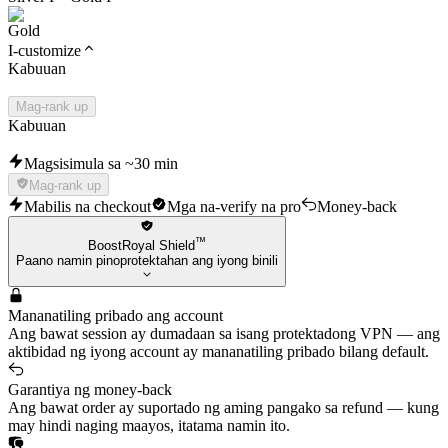
I-customize
Kabuuan
Mag-rank up
Kabuuan
Magsisimula sa ~30 min
Mag-rank up
Mabilis na checkout
Mga na-verify na pro
Money-back
™
BoostRoyal Shield
Paano namin pinoprotektahan ang iyong binili
Mananatiling pribado ang account
Ang bawat session ay dumadaan sa isang protektadong VPN — ang
aktibidad ng iyong account ay mananatiling pribado bilang default.
Garantiya ng money-back
Ang bawat order ay suportado ng aming pangako sa refund — kung
may hindi naging maayos, itatama namin ito.