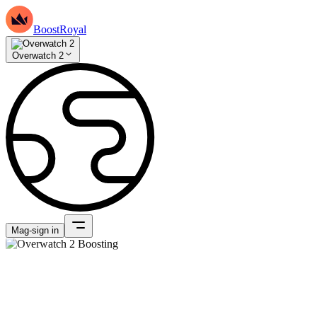
BoostRoyal
Overwatch 2
Mag-sign in