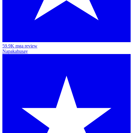
59.9K mga review
Napakahusay