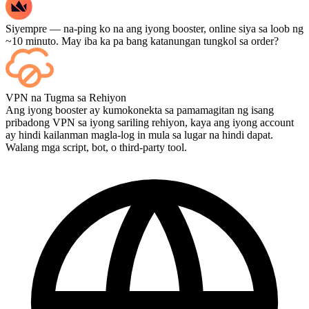
Siyempre — na-ping ko na ang iyong booster, online siya sa loob ng
~10 minuto. May iba ka pa bang katanungan tungkol sa order?
Oo — bawat laban ay lalabas sa iyong dashboard pagkatapos nito,
VPN na Tugma sa Rehiyon
at kung gusto mong mapanood ang mismong mga laro, idagdag ang
Ang iyong booster ay kumokonekta sa pamamagitan ng isang
Streaming sa checkout.
pribadong VPN sa iyong sariling rehiyon, kaya ang iyong account
ay hindi kailanman magla-log in mula sa lugar na hindi dapat.
Walang mga script, bot, o third-party tool.