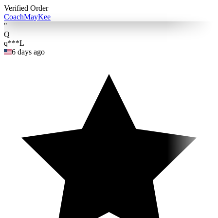
Verified Order
Coach
MayKee
"
Q
q***L
6 days ago