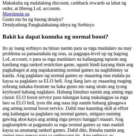
Makakuha ng malalaking discount, cashback rewards sa lahat ng
order, at libreng LoL accounts.
Magsimula na
Gusto mo ba ng buong detalye?
Detalyadong Pangkalahatang-ideya ng Serbisyo
Bakit ka dapat kumuha ng normal boost?
Ito ay isang serbisyo na binuo namin para sa mga manlalaro na may
problema sa pamamahala ng oras, sa pagpapa-level up ng bagong
LoL account, o para sa mga manlalaro na kailangang tapusin ang
kanilang mga ranked restriction game, ngunit hindi kayang tiisin ang
pagkabagot at ang napakaraming normal games na naghihintay sa
kanila. Ang paglalaro ng normal games ay maaaring mas malala pa
kaysa sa paglalaro sa ELO hell. Ang ilang laro ay maaaring maging
sobrang nakaka-frustrate na baka gusto mo nang sirain ang iyong
keyboard habang naglalaro. Habang binubuo namin ang aming mga
classic ELO boost service para tulungan kang makalagpas sa mga
laro sa ELO hell, iyon din ang nasa isip namin habang ginagawa
ang aming normal boost service. Dahil mas kaunting skill at effort
ang kailangan sa paglalaro ng normal games, siniguro naming
gawing abot-kaya ang aming mga presyo hangga't maaari. Ang
pagkumpleto at pagpanalo sa mga normal games ay mas madali
kaysa sa anumang ranked games. Dahil dito, ibinaba namin ang
aming mga presyo para sa serbisyong ito. Ang serbisyo ay