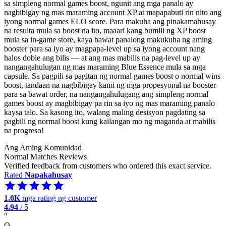
sa simpleng normal games boost, ngunit ang mga panalo ay
nagbibigay ng mas maraming account XP at mapapabuti rin nito ang
iyong normal games ELO score. Para makuha ang pinakamahusay
na resulta mula sa boost na ito, maaari kang bumili ng XP boost
mula sa in-game store, kaya bawat panalong makukuha ng aming
booster para sa iyo ay magpapa-level up sa iyong account nang
halos doble ang bilis — at ang mas mabilis na pag-level up ay
nangangahulugan ng mas maraming Blue Essence mula sa mga
capsule. Sa pagpili sa pagitan ng normal games boost o normal wins
boost, tandaan na nagbibigay kami ng mga propesyonal na booster
para sa bawat order, na nangangahulugang ang simpleng normal
games boost ay magbibigay pa rin sa iyo ng mas maraming panalo
kaysa talo. Sa kasong ito, walang maling desisyon pagdating sa
pagbili ng normal boost kung kailangan mo ng maganda at mabilis
na progreso!
Ang Aming Komunidad
Normal Matches Reviews
Verified feedback from customers who ordered this exact service.
Rated
Napakahusay
1.0K
mga rating ng customer
4.94
/ 5
"
Q