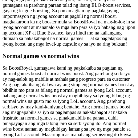
gumagana sa parehong paraan tulad ng ibang ELO-boost services,
gaya ng league boosting. Sa pamamagitan ng paglalagay ng
impormasyon ng iyong account at pagbili ng normal boost,
magkakaroon ka ng booster mula sa BoostRoyal na mag-lo-log in sa
iyong account at mananalo sa mga laro para sa iyo habang nag-iipon
ng account XP at Blue Essence, kaya hindi mo na kailangang
dumaan sa nakakabagot na normal games — at sa pagtatapos ng
iyong boost, ang mga level-up capsule ay sa iyo na ring buksan!
Normal games vs normal wins
Sa BoostRoyal, gumagawa kami ng pagkakaiba sa pagitan ng
normal games boost at normal wins boost. Ang parehong serbisyo
ay nag-aalok ng mabilis at mahalagang progreso para sa customer.
Ang pagkakaiba ng dalawa ay ang simpleng normal games boost ay
bibilhin mo para sa bilang ng normal games sa iyong LoL account,
habang ang normal wins boost ay magbibigay sa iyo ng bilang ng
normal wins na gusto mo sa iyong LoL account. Ang parehong
serbisyo ay may kani-kaniyang bentahe. Ang normal games boost
ang magpapabilis sa iyo sa paglampas sa nakakabagot at nakaka-
frustrate na normal games sa pinakamabilis na paraan, dahil
pinapayagan ang mga talong laro sa serbisyong ito. Ang normal
wins boost naman ay magbibigay lamang sa iyo ng mga panalo sa
iyong LoL account. Maaaring mas mahal ang serbisyong ito kaysa