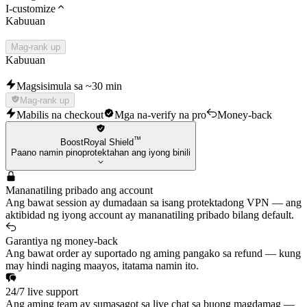
I-customize
Kabuuan
Mag-rank up
Kabuuan
Magsisimula sa ~30 min
Mag-rank up
Mabilis na checkout
Mga na-verify na pro
Money-back
™
BoostRoyal Shield
Paano namin pinoprotektahan ang iyong binili
Mananatiling pribado ang account
Ang bawat session ay dumadaan sa isang protektadong VPN — ang
aktibidad ng iyong account ay mananatiling pribado bilang default.
Garantiya ng money-back
Ang bawat order ay suportado ng aming pangako sa refund — kung
may hindi naging maayos, itatama namin ito.
24/7 live support
Ang aming team ay sumasagot sa live chat sa buong magdamag —