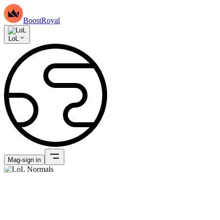
BoostRoyal
LoL
Mag-sign in