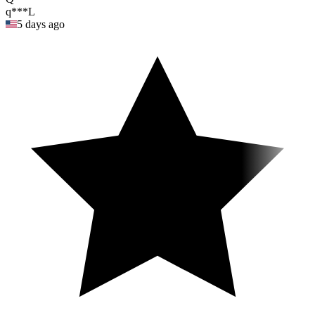
q***L
5 days ago