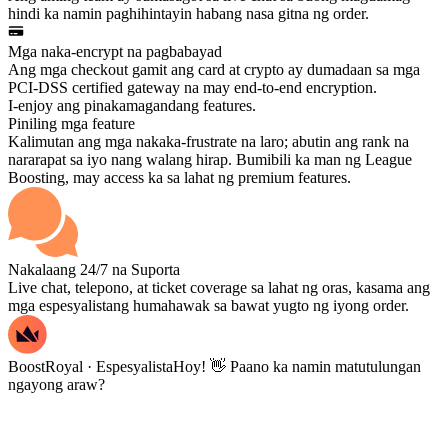
hindi ka namin paghihintayin habang nasa gitna ng order.
Mga naka-encrypt na pagbabayad
Ang mga checkout gamit ang card at crypto ay dumadaan sa mga
PCI-DSS certified gateway na may end-to-end encryption.
I-enjoy ang pinakamagandang features.
Piniling mga feature
Kalimutan ang mga nakaka-frustrate na laro; abutin ang rank na
nararapat sa iyo nang walang hirap. Bumibili ka man ng League
Boosting, may access ka sa lahat ng premium features.
Nakalaang 24/7 na Suporta
Live chat, telepono, at ticket coverage sa lahat ng oras, kasama ang
mga espesyalistang humahawak sa bawat yugto ng iyong order.
BoostRoyal · Espesyalista
Hoy! 👋 Paano ka namin matutulungan
ngayong araw?