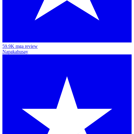
59.9K mga review
Napakahusay