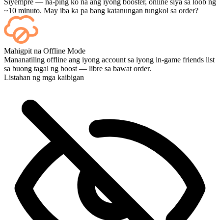
Siyempre — na-ping ko na ang iyong booster, online siya sa loob ng
~10 minuto. May iba ka pa bang katanungan tungkol sa order?
Oo — bawat laban ay lalabas sa iyong dashboard pagkatapos nito,
Mahigpit na Offline Mode
at kung gusto mong mapanood ang mismong mga laro, idagdag ang
Mananatiling offline ang iyong account sa iyong in-game friends list
Streaming sa checkout.
sa buong tagal ng boost — libre sa bawat order.
Listahan ng mga kaibigan