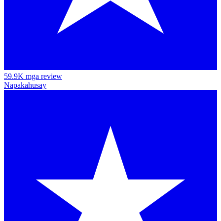
59.9K mga review
Napakahusay