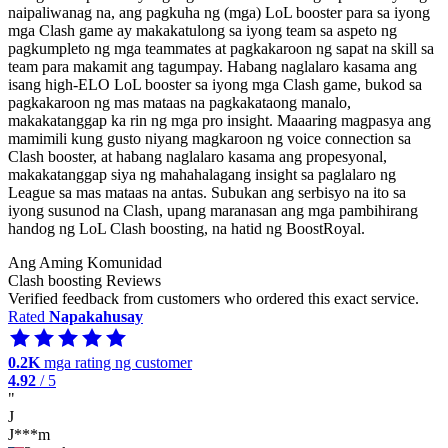
naipaliwanag na, ang pagkuha ng (mga) LoL booster para sa iyong
mga Clash game ay makakatulong sa iyong team sa aspeto ng
pagkumpleto ng mga teammates at pagkakaroon ng sapat na skill sa
team para makamit ang tagumpay. Habang naglalaro kasama ang
isang high-ELO LoL booster sa iyong mga Clash game, bukod sa
pagkakaroon ng mas mataas na pagkakataong manalo,
makakatanggap ka rin ng mga pro insight. Maaaring magpasya ang
mamimili kung gusto niyang magkaroon ng voice connection sa
Clash booster, at habang naglalaro kasama ang propesyonal,
makakatanggap siya ng mahahalagang insight sa paglalaro ng
League sa mas mataas na antas. Subukan ang serbisyo na ito sa
iyong susunod na Clash, upang maranasan ang mga pambihirang
handog ng LoL Clash boosting, na hatid ng BoostRoyal.
Ang Aming Komunidad
Clash boosting Reviews
Verified feedback from customers who ordered this exact service.
Rated
Napakahusay
0.2K
mga rating ng customer
4.92
/ 5
"
J
J***m