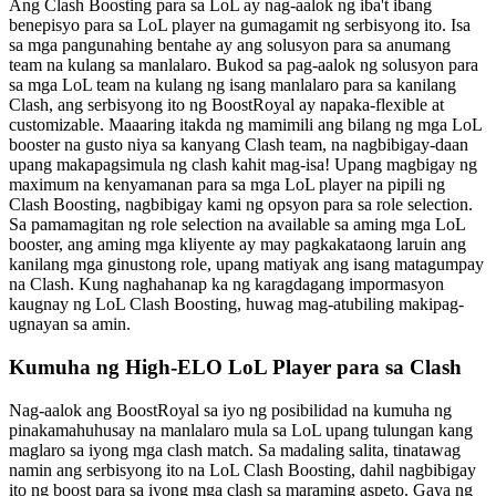
Ang Clash Boosting para sa LoL ay nag-aalok ng iba't ibang
benepisyo para sa LoL player na gumagamit ng serbisyong ito. Isa
sa mga pangunahing bentahe ay ang solusyon para sa anumang
team na kulang sa manlalaro. Bukod sa pag-aalok ng solusyon para
sa mga LoL team na kulang ng isang manlalaro para sa kanilang
Clash, ang serbisyong ito ng BoostRoyal ay napaka-flexible at
customizable. Maaaring itakda ng mamimili ang bilang ng mga LoL
booster na gusto niya sa kanyang Clash team, na nagbibigay-daan
upang makapagsimula ng clash kahit mag-isa! Upang magbigay ng
maximum na kenyamanan para sa mga LoL player na pipili ng
Clash Boosting, nagbibigay kami ng opsyon para sa role selection.
Sa pamamagitan ng role selection na available sa aming mga LoL
booster, ang aming mga kliyente ay may pagkakataong laruin ang
kanilang mga ginustong role, upang matiyak ang isang matagumpay
na Clash. Kung naghahanap ka ng karagdagang impormasyon
kaugnay ng LoL Clash Boosting, huwag mag-atubiling makipag-
ugnayan sa amin.
Kumuha ng High-ELO LoL Player para sa Clash
Nag-aalok ang BoostRoyal sa iyo ng posibilidad na kumuha ng
pinakamahuhusay na manlalaro mula sa LoL upang tulungan kang
maglaro sa iyong mga clash match. Sa madaling salita, tinatawag
namin ang serbisyong ito na LoL Clash Boosting, dahil nagbibigay
ito ng boost para sa iyong mga clash sa maraming aspeto. Gaya ng