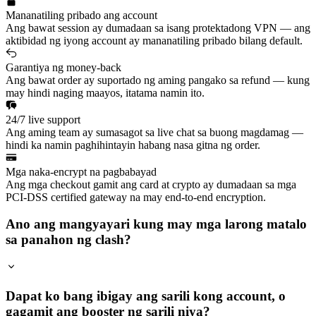
Mananatiling pribado ang account
Ang bawat session ay dumadaan sa isang protektadong VPN — ang
aktibidad ng iyong account ay mananatiling pribado bilang default.
Garantiya ng money-back
Ang bawat order ay suportado ng aming pangako sa refund — kung
may hindi naging maayos, itatama namin ito.
24/7 live support
Ang aming team ay sumasagot sa live chat sa buong magdamag —
hindi ka namin paghihintayin habang nasa gitna ng order.
Mga naka-encrypt na pagbabayad
Ang mga checkout gamit ang card at crypto ay dumadaan sa mga
PCI-DSS certified gateway na may end-to-end encryption.
Ano ang mangyayari kung may mga larong matalo
sa panahon ng clash?
Dapat ko bang ibigay ang sarili kong account, o
gagamit ang booster ng sarili niya?