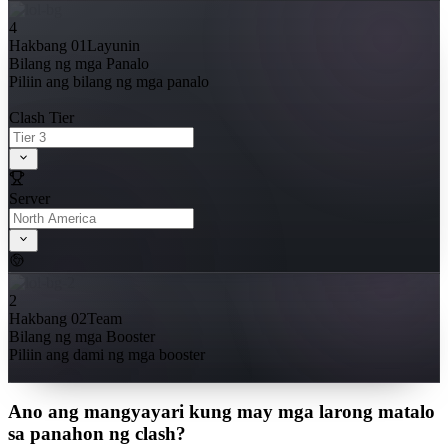
4
Hakbang 01
Layunin
Bilang ng mga Panalo
Piliin ang bilang ng mga panalo
Clash Tier
Server
2
Hakbang 02
Team
Bilang ng mga Booster
Piliin ang dami ng mga booster
Ano ang mangyayari kung may mga larong matalo
sa panahon ng clash?