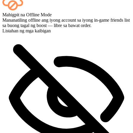
Oo — bawat laban ay lalabas sa iyong dashboard pagkatapos nito,
Mahigpit na Offline Mode
at kung gusto mong mapanood ang mismong mga laro, idagdag ang
Mananatiling offline ang iyong account sa iyong in-game friends list
Streaming sa checkout.
sa buong tagal ng boost — libre sa bawat order.
Listahan ng mga kaibigan
Perpekto! Maaari ko bang masundan nang live ang progreso?
Ayos, kayo ang pinakamahusay 🧡