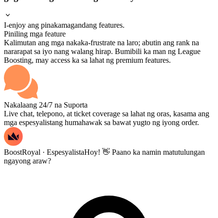
I-enjoy ang pinakamagandang features.
Piniling mga feature
Kalimutan ang mga nakaka-frustrate na laro; abutin ang rank na
nararapat sa iyo nang walang hirap. Bumibili ka man ng League
Boosting, may access ka sa lahat ng premium features.
Nakalaang 24/7 na Suporta
Live chat, telepono, at ticket coverage sa lahat ng oras, kasama ang
mga espesyalistang humahawak sa bawat yugto ng iyong order.
BoostRoyal · Espesyalista
Hoy! 👋 Paano ka namin matutulungan
ngayong araw?