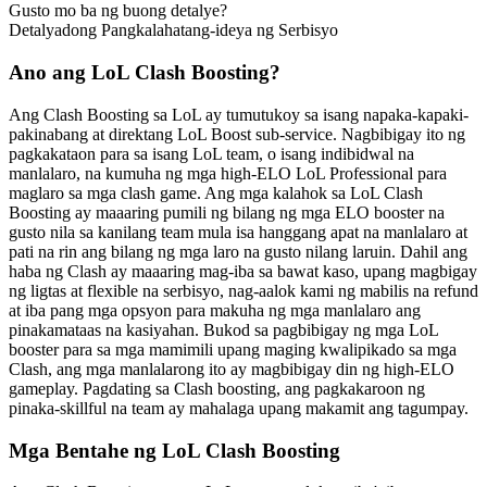
Gusto mo ba ng buong detalye?
Detalyadong Pangkalahatang-ideya ng Serbisyo
Ano ang LoL Clash Boosting?
Ang Clash Boosting sa LoL ay tumutukoy sa isang napaka-kapaki-
pakinabang at direktang LoL Boost sub-service. Nagbibigay ito ng
pagkakataon para sa isang LoL team, o isang indibidwal na
manlalaro, na kumuha ng mga high-ELO LoL Professional para
maglaro sa mga clash game. Ang mga kalahok sa LoL Clash
Boosting ay maaaring pumili ng bilang ng mga ELO booster na
gusto nila sa kanilang team mula isa hanggang apat na manlalaro at
pati na rin ang bilang ng mga laro na gusto nilang laruin. Dahil ang
haba ng Clash ay maaaring mag-iba sa bawat kaso, upang magbigay
ng ligtas at flexible na serbisyo, nag-aalok kami ng mabilis na refund
at iba pang mga opsyon para makuha ng mga manlalaro ang
pinakamataas na kasiyahan. Bukod sa pagbibigay ng mga LoL
booster para sa mga mamimili upang maging kwalipikado sa mga
Clash, ang mga manlalarong ito ay magbibigay din ng high-ELO
gameplay. Pagdating sa Clash boosting, ang pagkakaroon ng
pinaka-skillful na team ay mahalaga upang makamit ang tagumpay.
Mga Bentahe ng LoL Clash Boosting