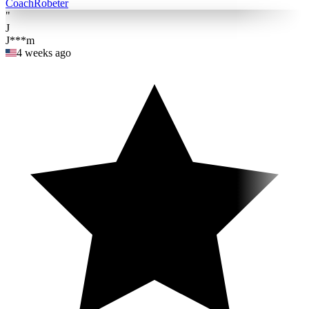
Coach
Robeter
"
J
J***m
4 weeks ago