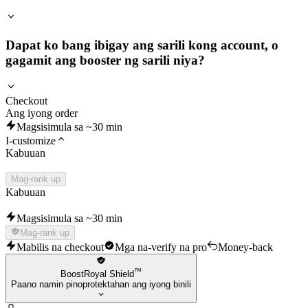
Dapat ko bang ibigay ang sarili kong account, o
gagamit ang booster ng sarili niya?
Checkout
Ang iyong order
Magsisimula sa ~30 min
I-customize
Kabuuan
Mag-rank up
Kabuuan
Magsisimula sa ~30 min
Mag-rank up
Mabilis na checkout
Mga na-verify na pro
Money-back
™
BoostRoyal Shield
Paano namin pinoprotektahan ang iyong binili