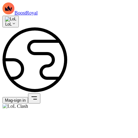
BoostRoyal
LoL
Mag-sign in