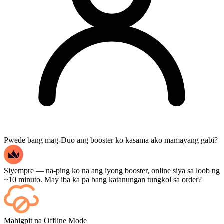
Pwede bang mag-Duo ang booster ko kasama ako mamayang gabi?
Siyempre — na-ping ko na ang iyong booster, online siya sa loob ng
~10 minuto. May iba ka pa bang katanungan tungkol sa order?
Oo — bawat laban ay lalabas sa iyong dashboard pagkatapos nito,
Mahigpit na Offline Mode
at kung gusto mong mapanood ang mismong mga laro, idagdag ang