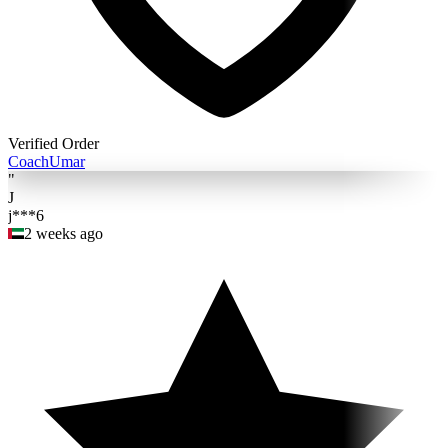
Verified Order
Coach
Umar
"
J
j***6
2 weeks ago