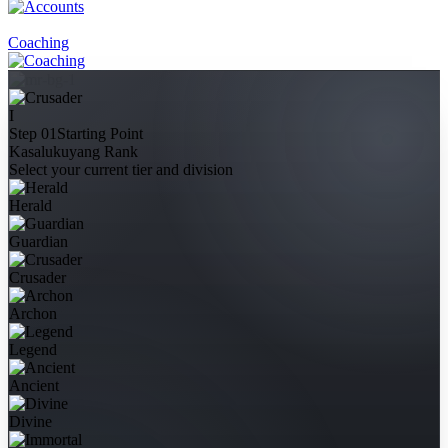
Coaching
I
Step 01
Starting Point
Kasalukuyang Rank
Select your current tier and division
Herald
Guardian
Crusader
Archon
Legend
Ancient
Divine