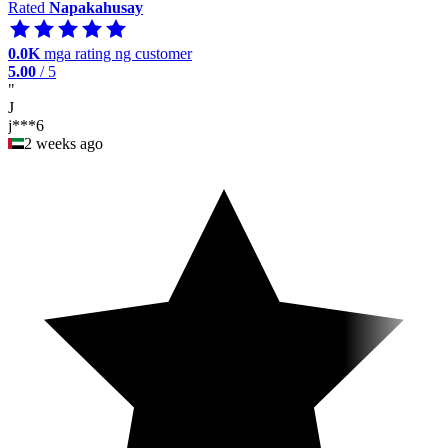
Rated
Napakahusay
0.0K
mga rating ng customer
5.00
/ 5
"
J
j***6
2 weeks ago