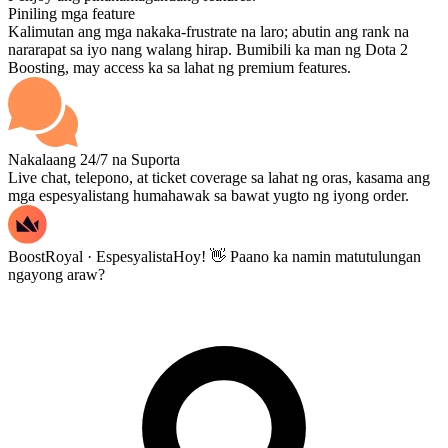
Piniling mga feature
Kalimutan ang mga nakaka-frustrate na laro; abutin ang rank na
nararapat sa iyo nang walang hirap. Bumibili ka man ng Dota 2
Boosting, may access ka sa lahat ng premium features.
Nakalaang 24/7 na Suporta
Live chat, telepono, at ticket coverage sa lahat ng oras, kasama ang
mga espesyalistang humahawak sa bawat yugto ng iyong order.
BoostRoyal · Espesyalista
Hoy! 👋 Paano ka namin matutulungan
ngayong araw?