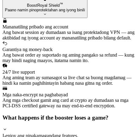
™
BoostRoyal Shield
Paano namin pinoprotektahan ang iyong binili
Mananatiling pribado ang account
Ang bawat session ay dumadaan sa isang protektadong VPN — ang
aktibidad ng iyong account ay mananatiling pribado bilang default.
Garantiya ng money-back
Ang bawat order ay suportado ng aming pangako sa refund — kung
may hindi naging maayos, itatama namin ito.
24/7 live support
Ang aming team ay sumasagot sa live chat sa buong magdamag —
hindi ka namin paghihintayin habang nasa gitna ng order.
Mga naka-encrypt na pagbabayad
Ang mga checkout gamit ang card at crypto ay dumadaan sa mga
PCI-DSS certified gateway na may end-to-end encryption.
What happens if the booster loses a game?
I-enjoy ang pinakamagandang features.