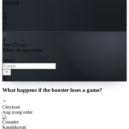
Immortal
I
II
III
IV
V
4
Step 02
Goal
Bilang ng mga panalo
Server
What happens if the booster loses a game?
Checkout
Ang iyong order
Kasalukuyan