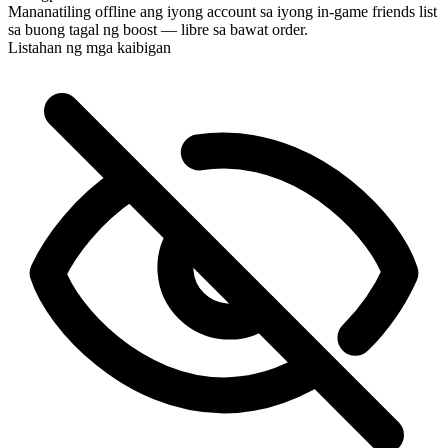
Mananatiling offline ang iyong account sa iyong in-game friends list
Streaming sa checkout.
sa buong tagal ng boost — libre sa bawat order.
Listahan ng mga kaibigan
Perpekto! Maaari ko bang masundan nang live ang progreso?
Ayos, kayo ang pinakamahusay 🧡