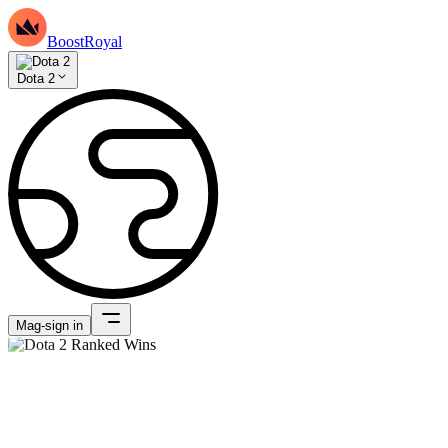
BoostRoyal
Dota 2
Mag-sign in