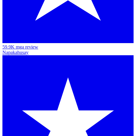
59.9K mga review
Napakahusay