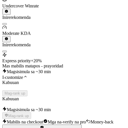
Undercover Winrate
Inirerekomenda
Moderate KDA
Inirerekomenda
Express priority
+20%
Mas mabilis matapos - prayoridad
Magsisimula sa ~30 min
I-customize
Kabuuan
Mag-rank up
Kabuuan
Magsisimula sa ~30 min
Mag-rank up
Mabilis na checkout
Mga na-verify na pro
Money-back