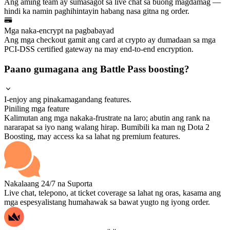
Ang aming team ay sumasagot sa live chat sa buong magdamag —
hindi ka namin paghihintayin habang nasa gitna ng order.
Mga naka-encrypt na pagbabayad
Ang mga checkout gamit ang card at crypto ay dumadaan sa mga
PCI-DSS certified gateway na may end-to-end encryption.
Paano gumagana ang Battle Pass boosting?
I-enjoy ang pinakamagandang features.
Piniling mga feature
Kalimutan ang mga nakaka-frustrate na laro; abutin ang rank na
nararapat sa iyo nang walang hirap. Bumibili ka man ng Dota 2
Boosting, may access ka sa lahat ng premium features.
Nakalaang 24/7 na Suporta
Live chat, telepono, at ticket coverage sa lahat ng oras, kasama ang
mga espesyalistang humahawak sa bawat yugto ng iyong order.