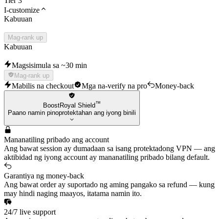
Tier 3
I-customize
Kabuuan
Mag-rank up
Kabuuan
Magsisimula sa ~30 min
Mag-rank up
Mabilis na checkout
Mga na-verify na pro
Money-back
™
BoostRoyal Shield
Paano namin pinoprotektahan ang iyong binili
Mananatiling pribado ang account
Ang bawat session ay dumadaan sa isang protektadong VPN — ang
aktibidad ng iyong account ay mananatiling pribado bilang default.
Garantiya ng money-back
Ang bawat order ay suportado ng aming pangako sa refund — kung
may hindi naging maayos, itatama namin ito.
24/7 live support