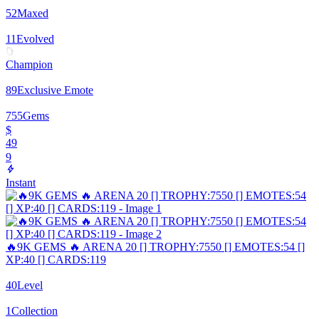
52
Maxed
11
Evolved
Champion
89
Exclusive Emote
755
Gems
$
49
9
Instant
🔥9K GEMS 🔥 ARENA 20 [] TROPHY:7550 [] EMOTES:54 []
XP:40 [] CARDS:119
40
Level
1
Collection