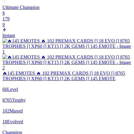
Ultimate Champion
$
179
9
Instant
🔥145 EMOTES 🔥 102 PREMAX CARDS [] 18 EVO [] 8765
TROPHIES [] XP60 [] KT15 [] 2K GEMS [] 145 EMOTE
60
Level
8765
Trophy
102
Maxed
18
Evolved
Champion