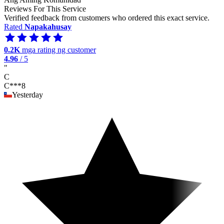
Reviews For This Service
Verified feedback from customers who ordered this exact service.
Rated
Napakahusay
0.2K
mga rating ng customer
4.96
/ 5
"
C
C***8
Yesterday