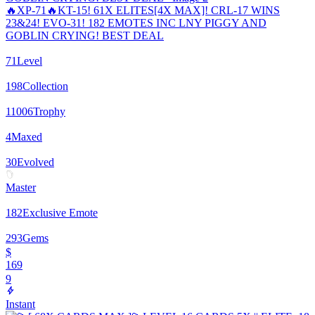
🔥XP-71🔥KT-15! 61X ELITES[4X MAX]! CRL-17 WINS
23&24! EVO-31! 182 EMOTES INC LNY PIGGY AND
GOBLIN CRYING! BEST DEAL
71
Level
198
Collection
11006
Trophy
4
Maxed
30
Evolved
Master
182
Exclusive Emote
293
Gems
$
169
9
Instant