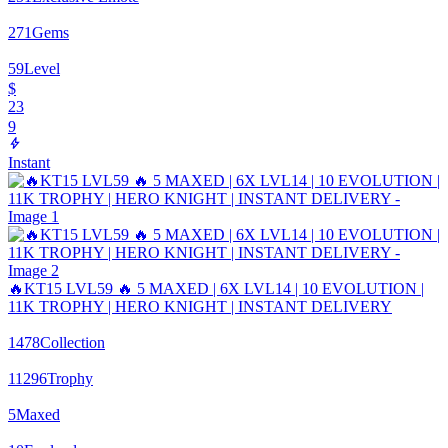
271
Gems
59
Level
$
23
9
Instant
🔥KT15 LVL59 🔥 5 MAXED | 6X LVL14 | 10 EVOLUTION |
11K TROPHY | HERO KNIGHT | INSTANT DELIVERY
1478
Collection
11296
Trophy
5
Maxed