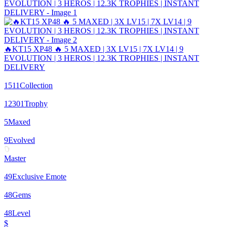
🔥KT15 XP48 🔥 5 MAXED | 3X LV15 | 7X LV14 | 9
EVOLUTION | 3 HEROS | 12.3K TROPHIES | INSTANT
DELIVERY
1511
Collection
12301
Trophy
5
Maxed
9
Evolved
Master
49
Exclusive Emote
48
Gems
48
Level
$