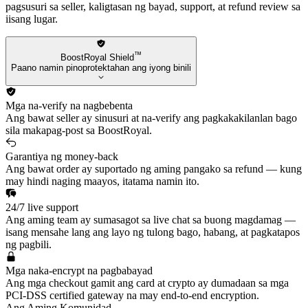
pagsusuri sa seller, kaligtasan ng bayad, support, at refund review sa
iisang lugar.
™
BoostRoyal Shield
Paano namin pinoprotektahan ang iyong binili
Mga na-verify na nagbebenta
Ang bawat seller ay sinusuri at na-verify ang pagkakakilanlan bago
sila makapag-post sa BoostRoyal.
Garantiya ng money-back
Ang bawat order ay suportado ng aming pangako sa refund — kung
may hindi naging maayos, itatama namin ito.
24/7 live support
Ang aming team ay sumasagot sa live chat sa buong magdamag —
isang mensahe lang ang layo ng tulong bago, habang, at pagkatapos
ng pagbili.
Mga naka-encrypt na pagbabayad
Ang mga checkout gamit ang card at crypto ay dumadaan sa mga
PCI-DSS certified gateway na may end-to-end encryption.
Ang Aming Komunidad