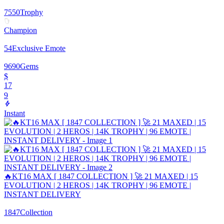
7550
Trophy
Champion
54
Exclusive Emote
9690
Gems
$
17
9
Instant
🔥KT16 MAX [ 1847 COLLECTION ] 🚀 21 MAXED | 15
EVOLUTION | 2 HEROS | 14K TROPHY | 96 EMOTE |
INSTANT DELIVERY
1847
Collection