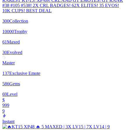
RAREST KT-15! XP-69! CRL AND GT EMOTES! GT RANK
#38 #105 #538! 2X CRL BADGES! 62X ELITES! 35 EVOS!
10K CUPS! BEST DEAL
300
Collection
10000
Trophy
61
Maxed
30
Evolved
Master
137
Exclusive Emote
586
Gems
69
Level
$
999
9
Instant