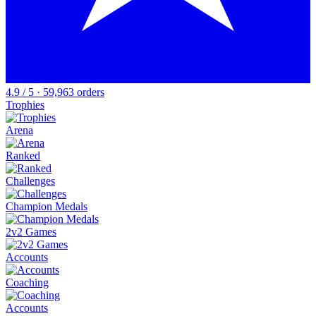
4.9 / 5 · 59,963 orders
Trophies
Arena
Ranked
Challenges
Champion Medals
2v2 Games
Accounts
Coaching
Accounts