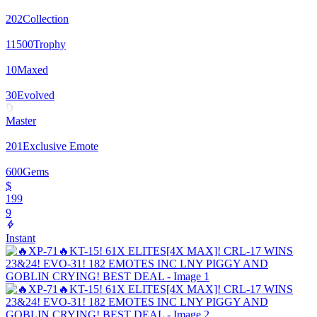
202
Collection
11500
Trophy
10
Maxed
30
Evolved
Master
201
Exclusive Emote
600
Gems
$
199
9
Instant