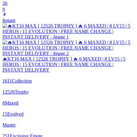
26
9
Instant
🔥KT16 MAX [ 12526 TROPHY ] 🔥 6 MAXED | 8 LV15 | 5
HEROS | 15 EVOLUTION | FREE NAME CHANGE |
INSTANT DELIVERY
1611
Collection
12526
Trophy
6
Maxed
15
Evolved
Master
251
Exclusive Emote