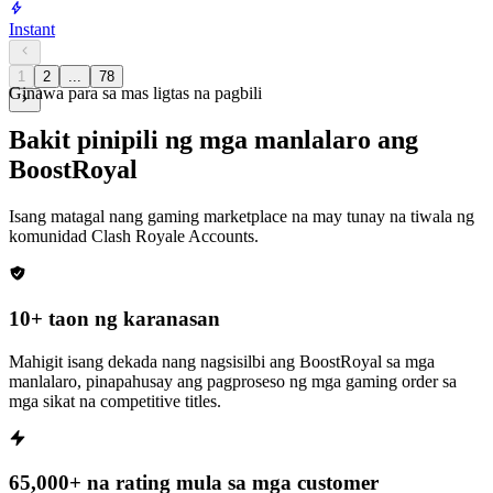
Instant
1
2
...
78
Ginawa para sa mas ligtas na pagbili
Bakit pinipili ng mga manlalaro ang
BoostRoyal
Isang matagal nang gaming marketplace na may tunay na tiwala ng
komunidad
Clash Royale Accounts
.
10+ taon ng karanasan
Mahigit isang dekada nang nagsisilbi ang BoostRoyal sa mga
manlalaro, pinapahusay ang pagproseso ng mga gaming order sa
mga sikat na competitive titles.
65,000+ na rating mula sa mga customer