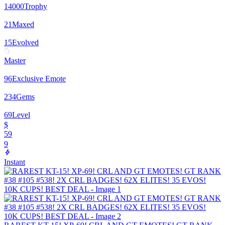
14000
Trophy
21
Maxed
15
Evolved
Master
96
Exclusive Emote
234
Gems
69
Level
$
59
9
Instant