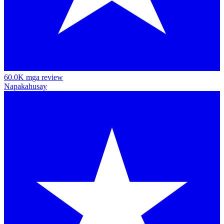
60.0K mga review
Napakahusay