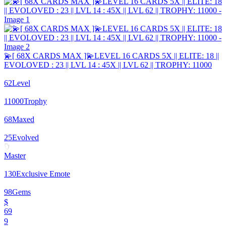
💫[ 68X CARDS MAX ]💫LEVEL 16 CARDS 5X || ELITE: 18 ||
EVOLOVED : 23 || LVL 14 : 45X || LVL 62 || TROPHY: 11000
62
Level
11000
Trophy
68
Maxed
25
Evolved
Master
130
Exclusive Emote
98
Gems
$
69
9