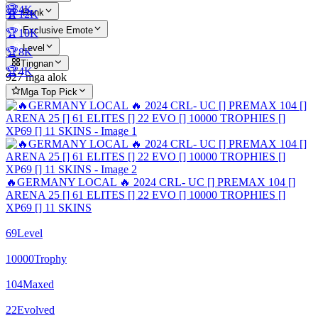
🏆4K
Rank
🏆12K
Exclusive Emote
🏆10K
Level
🏆8K
Tingnan
🏆4K
927 mga alok
Mga Top Pick
🔥GERMANY LOCAL 🔥 2024 CRL- UC [] PREMAX 104 []
ARENA 25 [] 61 ELITES [] 22 EVO [] 10000 TROPHIES []
XP69 [] 11 SKINS
69
Level
10000
Trophy
104
Maxed
22
Evolved