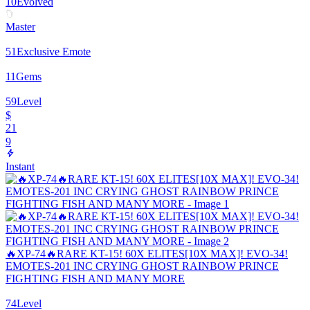
10
Evolved
Master
51
Exclusive Emote
11
Gems
59
Level
$
21
9
Instant
🔥XP-74🔥RARE KT-15! 60X ELITES[10X MAX]! EVO-34!
EMOTES-201 INC CRYING GHOST RAINBOW PRINCE
FIGHTING FISH AND MANY MORE
74
Level