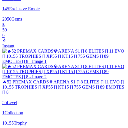
145
Exclusive Emote
2050
Gems
$
59
9
Instant
🔥52 PREMAX CARDS💎ARENA S1 [] 8 ELITES [] 11 EVO []
10155 TROPHIES [] XP55 [] KT15 [] 755 GEMS [] 89 EMOTES
[] 8
55
Level
1
Collection
10155
Trophy