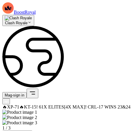
BoostRoyal
Clash Royale
Mag-sign in
🔥XP-71🔥KT-15! 61X ELITES[4X MAX]! CRL-17 WINS 23&
1
/
3