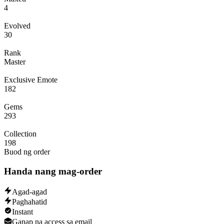
4
Evolved
30
Rank
Master
Exclusive Emote
182
Gems
293
Collection
198
Buod ng order
Handa nang mag-order
Agad-agad
Paghahatid
Instant
Ganap na access sa email