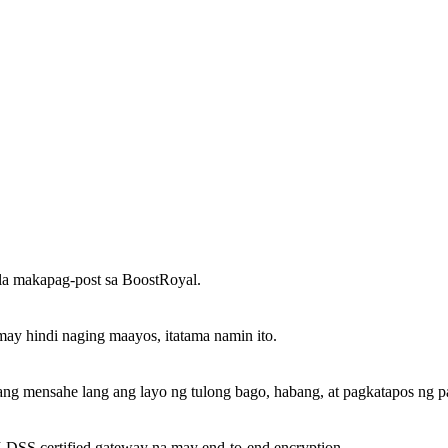
sila makapag-post sa BoostRoyal.
y hindi naging maayos, itatama namin ito.
g mensahe lang ang layo ng tulong bago, habang, at pagkatapos ng pa
DSS certified gateway na may end-to-end encryption.