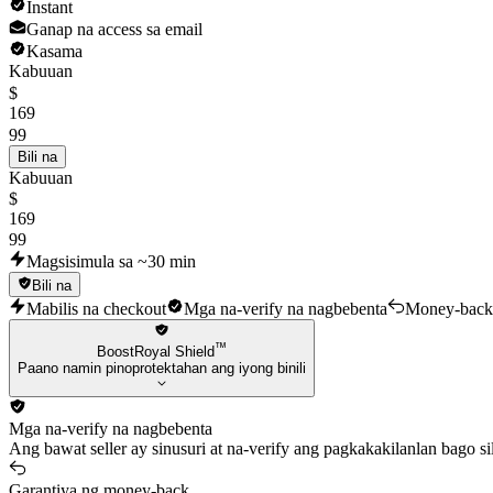
Instant
Ganap na access sa email
Kasama
Kabuuan
$
169
99
Bili na
Kabuuan
$
169
99
Magsisimula sa ~30 min
Bili na
Mabilis na checkout
Mga na-verify na nagbebenta
Money-back
™
BoostRoyal Shield
Paano namin pinoprotektahan ang iyong binili
Mga na-verify na nagbebenta
Ang bawat seller ay sinusuri at na-verify ang pagkakakilanlan bago 
Garantiya ng money-back