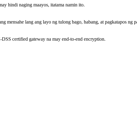
y hindi naging maayos, itatama namin ito.
g mensahe lang ang layo ng tulong bago, habang, at pagkatapos ng pa
DSS certified gateway na may end-to-end encryption.