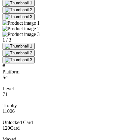
1
/
3
#
Platform
Sc
Level
71
Trophy
11006
Unlocked Card
120
Card
Maxed