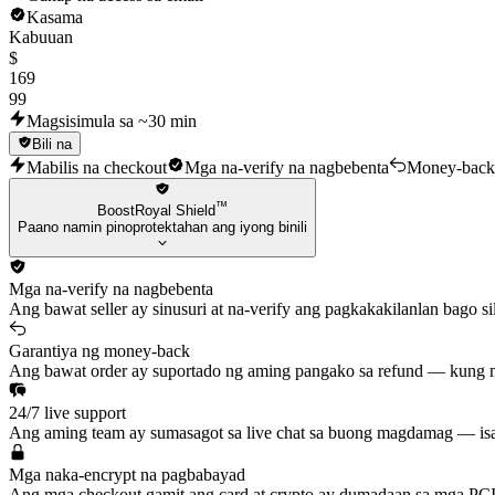
Kasama
Kabuuan
$
169
99
Magsisimula sa ~30 min
Bili na
Mabilis na checkout
Mga na-verify na nagbebenta
Money-back
™
BoostRoyal Shield
Paano namin pinoprotektahan ang iyong binili
Mga na-verify na nagbebenta
Ang bawat seller ay sinusuri at na-verify ang pagkakakilanlan bago 
Garantiya ng money-back
Ang bawat order ay suportado ng aming pangako sa refund — kung ma
24/7 live support
Ang aming team ay sumasagot sa live chat sa buong magdamag — isan
Mga naka-encrypt na pagbabayad
Ang mga checkout gamit ang card at crypto ay dumadaan sa mga PCI-