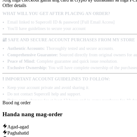
Offer details
WHAT WILL YOU GET AFTER PLACING AN ORDER?
Email linked to Supercell ID & password [Full Email Access]
You'll have guidelines to secure your account
🔐 SAFE AND SECURE ACCOUNT PURCHASES FROM MY STORE
Authentic Accounts:
Thoroughly tested and secure accounts.
Comprehensive Guarantee:
Sourced directly from original owners for aut
Peace of Mind:
Complete guarantee and quick issue resolution.
Exclusive Ownership:
You will have complete ownership of the purchase
❗ IMPORTANT ACCOUNT GUIDELINES TO FOLLOW:
Keep your account private and avoid sharing it.
Do not contact Supercell help and support.
Delay name changes for at least 12 hours and in-game purchases for 10 da
Buod ng order
Handa nang mag-order
Agad-agad
Paghahatid