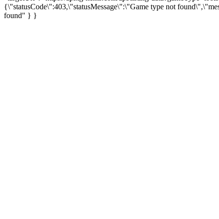
{\"statusCode\":403,\"statusMessage\":\"Game type not found\",\"me
found" } }