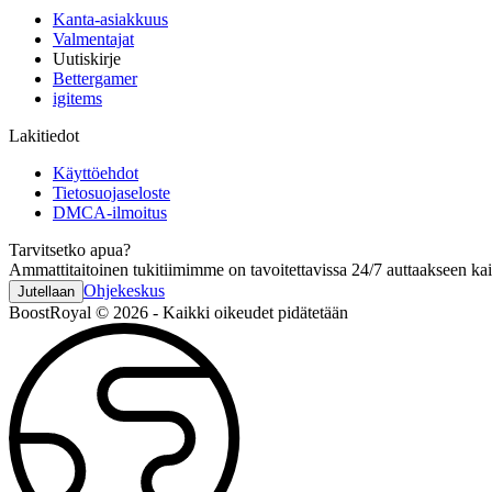
Kanta-asiakkuus
Valmentajat
Uutiskirje
Bettergamer
igitems
Lakitiedot
Käyttöehdot
Tietosuojaseloste
DMCA-ilmoitus
Tarvitsetko apua?
Ammattitaitoinen tukitiimimme on tavoitettavissa 24/7 auttaakseen ka
Ohjekeskus
Jutellaan
BoostRoyal © 2026 - Kaikki oikeudet pidätetään