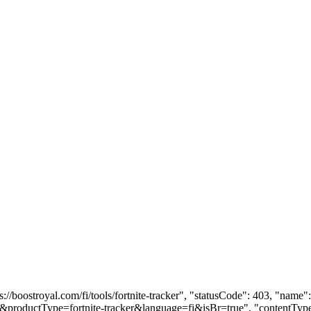
tps://boostroyal.com/fi/tools/fortnite-tracker", "statusCode": 403, "n
ols&productType=fortnite-tracker&language=fi&isBr=true", "contentType