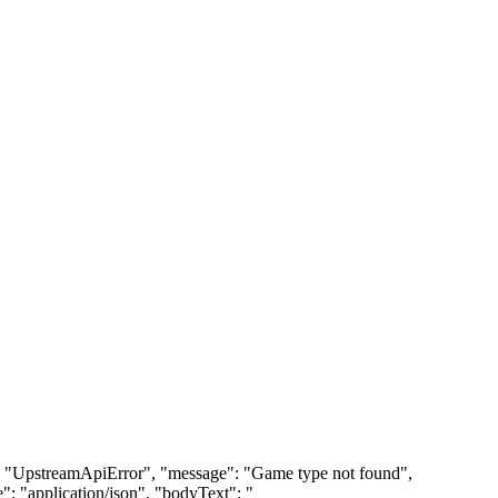
ame": "UpstreamApiError", "message": "Game type not found",
": "application/json", "bodyText": "