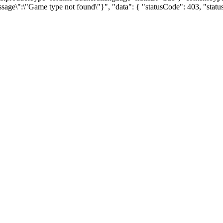
ssage\":\"Game type not found\"}", "data": { "statusCode": 403, "sta