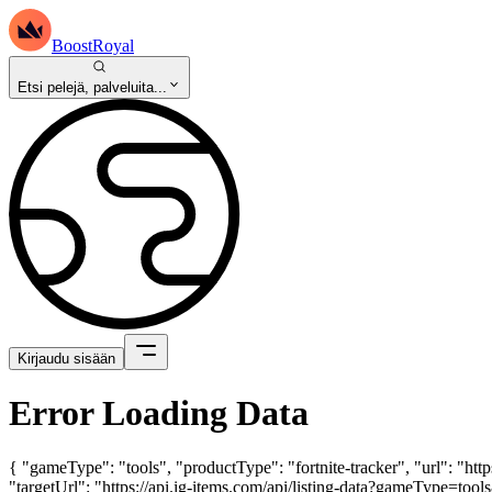
BoostRoyal
Etsi pelejä, palveluita...
Kirjaudu sisään
Error Loading Data
{ "gameType": "tools", "productType": "fortnite-tracker", "url": "ht
"targetUrl": "https://api.ig-items.com/api/listing-data?gameType=to