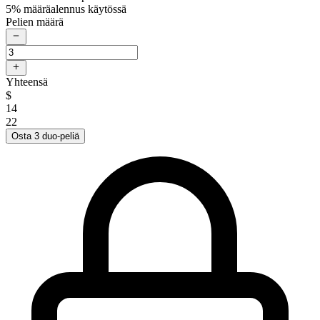
5% määräalennus käytössä
Pelien määrä
Yhteensä
$
14
22
Osta 3 duo-peliä