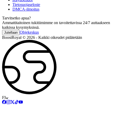
Tietosuojaseloste
DMCA-ilmoitus
Tarvitsetko apua?
Ammattitaitoinen tukitiimimme on tavoitettavissa 24/7 auttaakseen
kaikissa kysymyksissä.
Ohjekeskus
Jutellaan
BoostRoyal © 2026 - Kaikki oikeudet pidätetään
FI