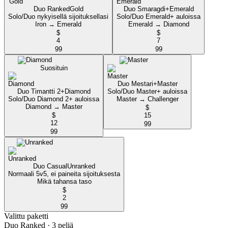
Duo Ranked
Gold
Duo Smaragdi+
Emerald
Solo/Duo nykyisellä sijoituksellasi
Solo/Duo Emerald+ auloissa
Iron → Emerald
Emerald → Diamond
$
$
4
7
99
99
Suosituin
Duo Mestari+
Master
Duo Timantti 2+
Diamond
Solo/Duo Master+ auloissa
Solo/Duo Diamond 2+ auloissa
Master → Challenger
Diamond → Master
$
$
15
12
99
99
Duo Casual
Unranked
Normaali 5v5, ei paineita sijoituksesta
Mikä tahansa taso
$
2
99
Valittu paketti
Duo Ranked
· 3 peliä