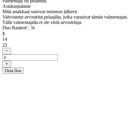
valmentaja on pelannut.
Asiakaspalaute
Mitä asiakkaat sanovat istunnon jälkeen
Vahvistetut arvostelut pelaajilta, jotka varasivat tämän valmentajan.
Tällä valmentajalla ei ole vielä arvosteluja.
Duo Ranked ·
3
x
$
14
22
Osta Duo