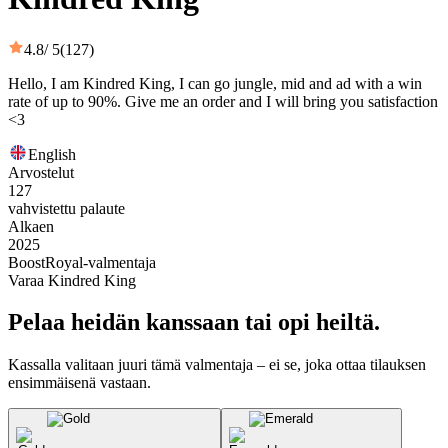
4.8
/ 5
(127)
Hello, I am Kindred King, I can go jungle, mid and ad with a win
rate of up to 90%. Give me an order and I will bring you satisfaction
<3
English
Arvostelut
127
vahvistettu palaute
Alkaen
2025
BoostRoyal-valmentaja
Varaa Kindred King
Pelaa heidän kanssaan tai opi heiltä.
Kassalla valitaan juuri tämä valmentaja – ei se, joka ottaa tilauksen
ensimmäisenä vastaan.