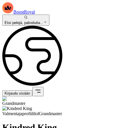
BoostRoyal
Etsi pelejä, palveluita...
Kirjaudu sisään
Valmentajaprofiili
lol
Grandmaster
Kindred King