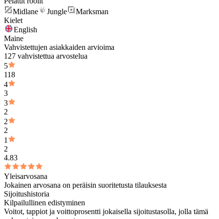
Pelatut roolit
Midlane
Jungle
Marksman
Kielet
English
Maine
Vahvistettujen asiakkaiden arvioima
127 vahvistettua arvostelua
5
118
4
3
3
2
2
2
1
2
4.83
Yleisarvosana
Jokainen arvosana on peräisin suoritetusta tilauksesta
Sijoitushistoria
Kilpailullinen edistyminen
Voitot, tappiot ja voittoprosentti jokaisella sijoitustasolla, jolla tämä