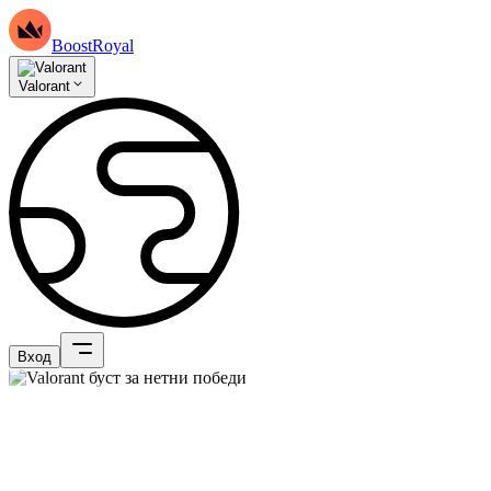
BoostRoyal
Valorant
Вход