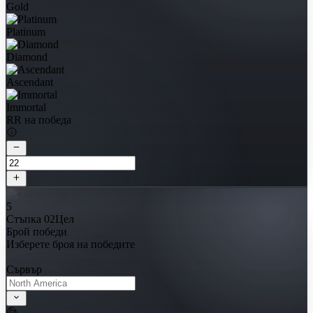
Gold
Platinum
Diamond
Ascendant
Immortal
RR на победа
5
Стъпка 02
Цел
Брой победи
Изберете броя на победите
Сървър