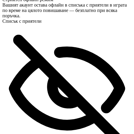
приключването му, а ако искате да гледате самите игри,
Вашият акаунт остава офлайн в списъка с приятели в играта
добавете „Стрийминг“ при плащане.
по време на цялото повишаване — безплатно при всяка
поръчка.
Списък с приятели
Перфектно! Мога ли да следя прогреса на живо?
Страхотно, вие сте най-добрите 🧡