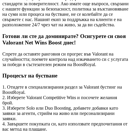
стандарти за поверителност. Ако имате още въпроси, свързани
с нашите функции за безопасност, политика за възстановяване
на суми или процеса на бустване, не се колебайте да се
свържете с нас. Нашият екип за поддръжка на клиенти е на
разположение 24/7 чрез чат на живо, за да ви съдейства.
Готови ли сте да доминирате? Осигурете си своя
Valorant Net Wins Boost днес!
Спрете да оставяте ранговия си прогрес във Valorant на
случайността; поемете контрола над изкачването си с услугата
за победи в състезателен режим на BoostRoyal.
Процесът на бустване
1. Отидете в специализирания раздел за Valorant бустинг на
BoostRoyal.
2. Изберете Valorant Competitive Wins и посочете желания
брой.
3. Изберете Solo или Duo Boosting, добавете добавки като
заявки за агенти, стрийм на живо или персонализирани
заявки.
4. Завършете покупката си, като използвате предпочитания от
вас метод на плащане.