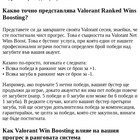
Какво точно представлява Valorant Ranked Wins
Boosting?
Представете си да завършите своята Valorant сесия, знаейки, че
сте постигнали чист прогрес. Това е същността на Valorant Net
Wins Boost. Това е бустинг услуга, при която един от нашите
професионални играчи постига определен брой победи над
загубите във вашия акаунт.
Казано по-просто, логиката е следната:
• Всяка победа в ранкинг мач се брои за +1.
• Всяка загуба в ранкинг мач се брои за -1.
Например, ако поръчате 5 нетни победи, вашият бустер ще
продължи да играе, докато акаунтът ви има пет победи повече
от загубите (напр. 5 победи и 0 загуби или може би 6 победи и
1 загуба). В редките случаи, когато вашият бустер претърпи
загуба, той ще осигури допълнителна победа за компенсация,
гарантирайки, че целта за победи, която сте закупили, винаги
ще бъде постигната.
Как Valorant Win Boosting влияе на вашия
прогрес в ранговата система