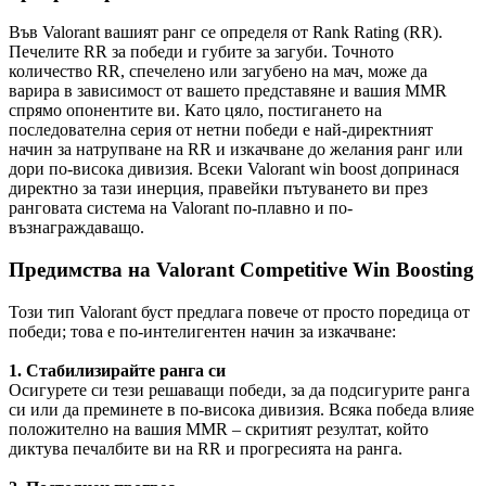
Във Valorant вашият ранг се определя от Rank Rating (RR).
Печелите RR за победи и губите за загуби. Точното
количество RR, спечелено или загубено на мач, може да
варира в зависимост от вашето представяне и вашия MMR
спрямо опонентите ви. Като цяло, постигането на
последователна серия от нетни победи е най-директният
начин за натрупване на RR и изкачване до желания ранг или
дори по-висока дивизия. Всеки Valorant win boost допринася
директно за тази инерция, правейки пътуването ви през
ранговата система на Valorant по-плавно и по-
възнаграждаващо.
Предимства на Valorant Competitive Win Boosting
Този тип Valorant буст предлага повече от просто поредица от
победи; това е по-интелигентен начин за изкачване:
1. Стабилизирайте ранга си
Осигурете си тези решаващи победи, за да подсигурите ранга
си или да преминете в по-висока дивизия. Всяка победа влияе
положително на вашия MMR – скритият резултат, който
диктува печалбите ви на RR и прогресията на ранга.