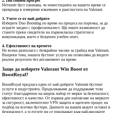
2. Постоянен прогрес
Нетният буст означава, че инвестицията на вашето време се
превръща в измеримо изкачване в ранглистата на Valorant.
3. Учете се от най-добрите
Изберете Duo Boosting по време на процеса на поръчка, за да
играете заедно с професионалист. Ще имате възможност да
станете преки свидетели на първокласна стратегия и
комуникация, което е безценен учебен опит.
4. Ефективност на времето
Не всеки разполага с безкрайни часове за грайнд във Valorant.
Въпреки това, нашата бустинг услуга ви позволява да видите
реални резултати без ангажимент на време.
Защо да изберете Valorant Win Boost от
BoostRoyal?
BoostRoyal предлага едни от най-добрите Valorant бустинг
услуги в индустрията. Продължаваме да поддържаме този
статус благодарение на широк набор от мерки за безопасност,
ефективност и качество. От първия ден наблягаме на мерките
за сигурност, включително VPN защита и щателен процес на
подбор на всички бустери. Данните на вашия акаунт остават в
безопасност, а услугите ни се придържат към най-високите