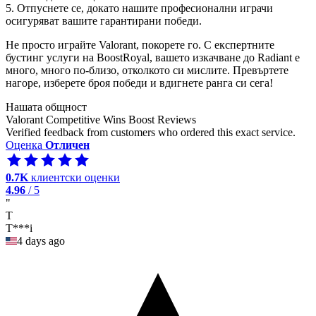
5. Отпуснете се, докато нашите професионални играчи
осигуряват вашите гарантирани победи.
Не просто играйте Valorant, покорете го. С експертните
бустинг услуги на BoostRoyal, вашето изкачване до Radiant е
много, много по-близо, отколкото си мислите. Превъртете
нагоре, изберете броя победи и вдигнете ранга си сега!
Нашата общност
Valorant Competitive Wins Boost Reviews
Verified feedback from customers who ordered this exact service.
Оценка
Отличен
0.7K
клиентски оценки
4.96
/ 5
"
T
T***i
4 days ago