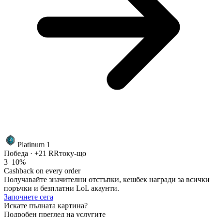
Platinum 1
Победа · +21 RR
току-що
3–10%
Cashback on every order
Получавайте значителни отстъпки, кешбек награди за всички
поръчки и безплатни LoL акаунти.
Започнете сега
Искате пълната картина?
Подробен преглед на услугите