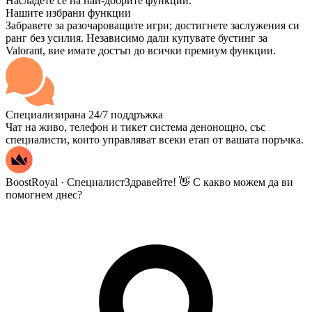
Насладете се на най-добрите функции.
Нашите избрани функции
Забравете за разочароващите игри; достигнете заслужения си
ранг без усилия. Независимо дали купувате бустинг за
Valorant, вие имате достъп до всички премиум функции.
Специализирана 24/7 поддръжка
Чат на живо, телефон и тикет система денонощно, със
специалисти, които управляват всеки етап от вашата поръчка.
BoostRoyal · Специалист
Здравейте! 👋 С какво можем да ви
помогнем днес?