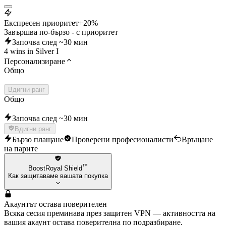
Експресен приоритет
+20%
Завършва по-бързо - с приоритет
Започва след ~30 мин
4 wins in Silver I
Персонализиране
Общо
Вдигни ранг
Общо
Започва след ~30 мин
Вдигни ранг
Бързо плащане
Проверени професионалисти
Връщане
на парите
™
BoostRoyal Shield
Как защитаваме вашата покупка
Акаунтът остава поверителен
Всяка сесия преминава през защитен VPN — активността на
вашия акаунт остава поверителна по подразбиране.