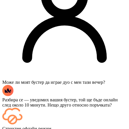
Може ли моят бустер да играе дуо с мен тази вечер?
Разбира се — уведомих вашия бустер, той ще бъде онлайн
след около 10 минути. Нещо друго относно поръчката?
Да — всеки мач се появява във вашето табло веднага след
Стриктен офлайн режим