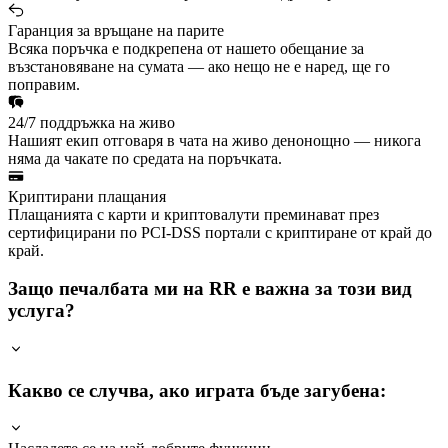
Гаранция за връщане на парите
Всяка поръчка е подкрепена от нашето обещание за
възстановяване на сумата — ако нещо не е наред, ще го
поправим.
24/7 поддръжка на живо
Нашият екип отговаря в чата на живо денонощно — никога
няма да чакате по средата на поръчката.
Криптирани плащания
Плащанията с карти и криптовалути преминават през
сертифицирани по PCI-DSS портали с криптиране от край до
край.
Защо печалбата ми на RR е важна за този вид
услуга?
Какво се случва, ако играта бъде загубена: