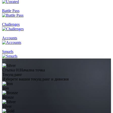
Battle Pass
Challenges
Accounts
Smurfs
Стъпка 01
Начална точка
Текущ ранг
Изберете вашия текущ ранг и дивизия
Iron
Bronze
Silver