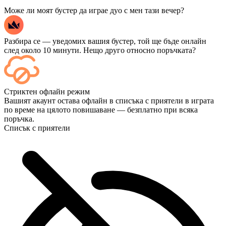
Може ли моят бустер да играе дуо с мен тази вечер?
Разбира се — уведомих вашия бустер, той ще бъде онлайн
след около 10 минути. Нещо друго относно поръчката?
Да — всеки мач се появява във вашето табло веднага след
Стриктен офлайн режим
приключването му, а ако искате да гледате самите игри,
Вашият акаунт остава офлайн в списъка с приятели в играта
добавете „Стрийминг“ при плащане.
по време на цялото повишаване — безплатно при всяка
поръчка.
Списък с приятели