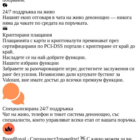
24/7 поддръжка на живо
Нашият екип отговаря в чата на живо денонощно — никога
няма да чакате по средата на поръчката.
Криптирани плащания
Плащанията с карти и криптовалути преминават през
сертифицирани по PCI-DSS портали с криптиране от край до
край.
Насладете се на най-добрите функции.
Нашите избрани функции
Забравете за разочароващите игри; достигнете заслужения си
ранг без усилия. Независимо дали купувате бустинг за
Valorant, вие имате достъп до всички премиум функции.
Специализирана 24/7 поддръжка
Чат на живо, телефон и тикет система денонощно, със
специалисти, които управляват всеки етап от вашата поръчка.
BoostRoyal · Специалист
Здравейте! 👋 С какво можем да ви