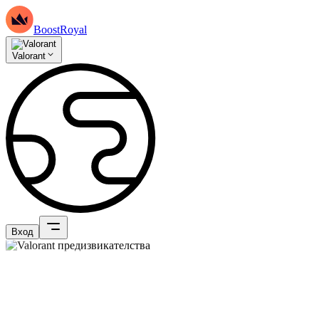
BoostRoyal
Valorant
Вход