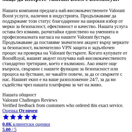
Нашата компания предлага най-висококачествените Valorant
Boost услуги, налични в индустрията. Продължаваме да
поддържаме този статус благодарение на широкия избор от
мерки за безопасност, ефективност и качество. Нашата услуга
остава без измами, разчитайки единствено на уменията и
професионалната нагласа на нашите Valorant бустъри.
Продължаваме да поставяме значителен акцент върху мерките
за безопасност, включително VPN защита и задълбочен
процес на проверка на Valorant бустърите. Когато купувате от
BoostRoyal, вашият акаунт получава най-висококачественото
стандартно третиране, което е възможно. Ако имате още
въпроси, свързани с нашите функции за безопасност или
процеса на бустване, не чакайте повече, за да се свържете с
нас. Нашият екип е на ваше разположение 24/7, за да ви
съдейства чрез нашата платформа за чат на живо.
Нашата общност
Valorant Challenges Reviews
Verified feedback from customers who ordered this exact service.
Оценка
Отличен
0.0K
клиентски оценки
5.00
/ 5