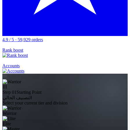
4.9 / 5 · 59,929 orders
Rank boost
Accounts
III
Step 01
Starting Point
التصنيف الحالي
Select your current tier and division
Warrior
Elite