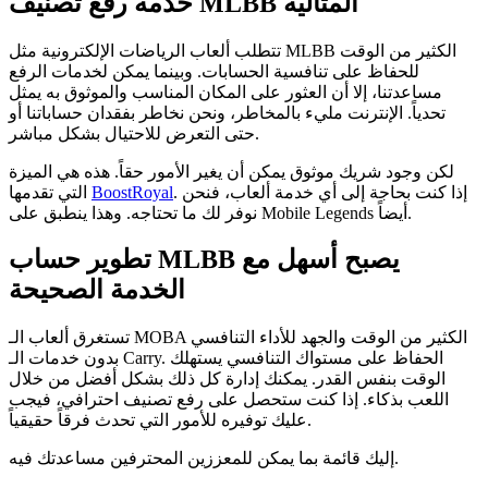
خدمة رفع تصنيف MLBB المثالية
تتطلب ألعاب الرياضات الإلكترونية مثل MLBB الكثير من الوقت
للحفاظ على تنافسية الحسابات. وبينما يمكن لخدمات الرفع
مساعدتنا، إلا أن العثور على المكان المناسب والموثوق به يمثل
تحدياً. الإنترنت مليء بالمخاطر، ونحن نخاطر بفقدان حساباتنا أو
حتى التعرض للاحتيال بشكل مباشر.
لكن وجود شريك موثوق يمكن أن يغير الأمور حقاً. هذه هي الميزة
. إذا كنت بحاجة إلى أي خدمة ألعاب، فنحن
BoostRoyal
التي تقدمها
نوفر لك ما تحتاجه. وهذا ينطبق على Mobile Legends أيضاً.
تطوير حساب MLBB يصبح أسهل مع
الخدمة الصحيحة
تستغرق ألعاب الـ MOBA الكثير من الوقت والجهد للأداء التنافسي
بدون خدمات الـ Carry. الحفاظ على مستواك التنافسي يستهلك
الوقت بنفس القدر. يمكنك إدارة كل ذلك بشكل أفضل من خلال
اللعب بذكاء. إذا كنت ستحصل على رفع تصنيف احترافي، فيجب
عليك توفيره للأمور التي تحدث فرقاً حقيقياً.
إليك قائمة بما يمكن للمعززين المحترفين مساعدتك فيه.