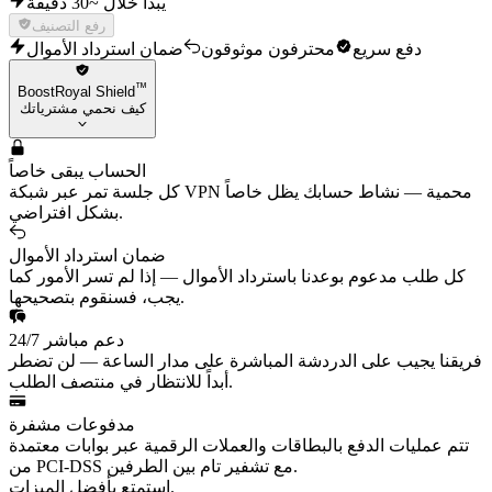
يبدأ خلال ~30 دقيقة
رفع التصنيف
دفع سريع
محترفون موثوقون
ضمان استرداد الأموال
™
BoostRoyal Shield
كيف نحمي مشترياتك
الحساب يبقى خاصاً
كل جلسة تمر عبر شبكة VPN محمية — نشاط حسابك يظل خاصاً
بشكل افتراضي.
ضمان استرداد الأموال
كل طلب مدعوم بوعدنا باسترداد الأموال — إذا لم تسر الأمور كما
يجب، فسنقوم بتصحيحها.
دعم مباشر 24/7
فريقنا يجيب على الدردشة المباشرة على مدار الساعة — لن تضطر
أبداً للانتظار في منتصف الطلب.
مدفوعات مشفرة
تتم عمليات الدفع بالبطاقات والعملات الرقمية عبر بوابات معتمدة
من PCI-DSS مع تشفير تام بين الطرفين.
استمتع بأفضل الميزات.