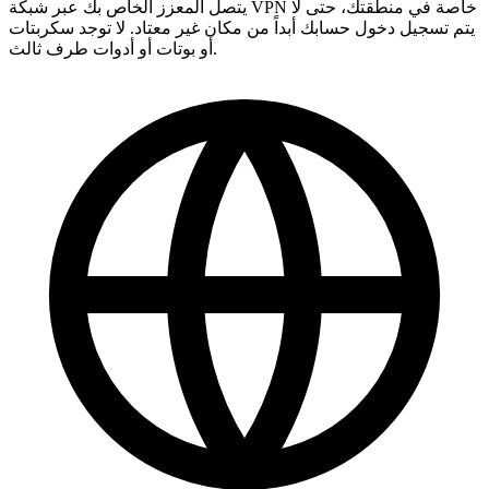
يتصل المعزز الخاص بك عبر شبكة VPN خاصة في منطقتك، حتى لا
(Streaming) عند إتمام الدفع.
يتم تسجيل دخول حسابك أبداً من مكان غير معتاد. لا توجد سكربتات
أو بوتات أو أدوات طرف ثالث.
رائع، أنتم الأفضل 🧡
ممتاز! هل يمكنني متابعة التقدم مباشرة؟