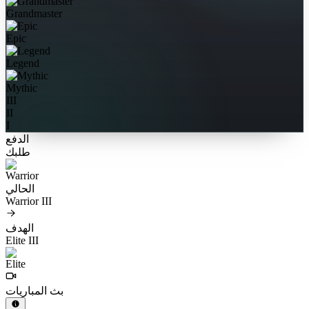
Grandmaster
Epic
Legend
Mythic
III
II
I
الدفع
طلبك
الحالي
Warrior III
الهدف
Elite III
بث المباريات