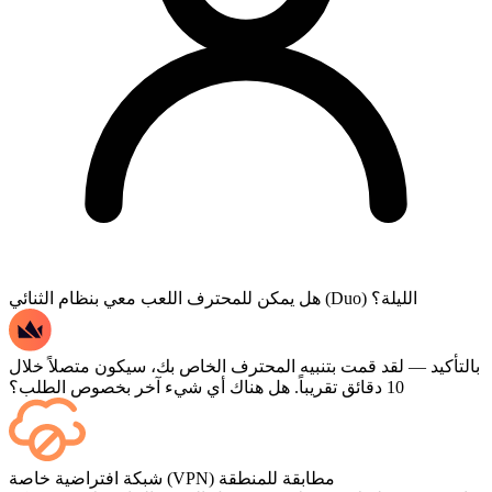
هل يمكن للمحترف اللعب معي بنظام الثنائي (Duo) الليلة؟
بالتأكيد — لقد قمت بتنبيه المحترف الخاص بك، سيكون متصلاً خلال
10 دقائق تقريباً. هل هناك أي شيء آخر بخصوص الطلب؟
نعم، تظهر كل مباراة في لوحة التحكم الخاصة بك فور انتهائها، وإذا
شبكة افتراضية خاصة (VPN) مطابقة للمنطقة
كنت ترغب في مشاهدة المباريات نفسها، أضف خدمة البث