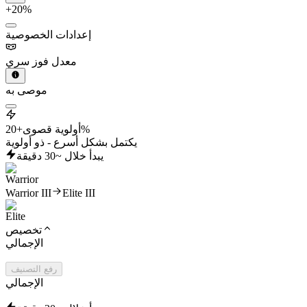
+20%
إعدادات الخصوصية
معدل فوز سري
موصى به
+20%
أولوية قصوى
يكتمل بشكل أسرع - ذو أولوية
يبدأ خلال ~30 دقيقة
Warrior III
Elite III
تخصيص
الإجمالي
رفع التصنيف
الإجمالي