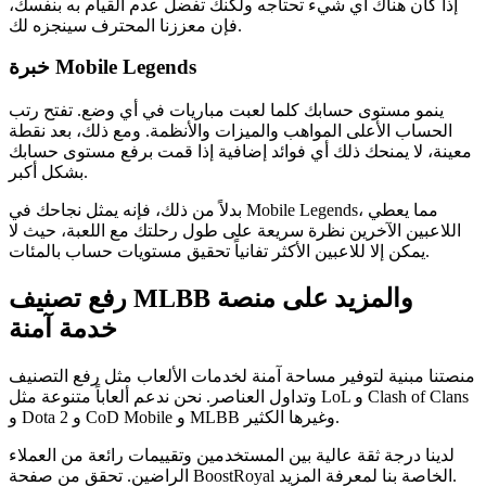
إذا كان هناك أي شيء تحتاجه ولكنك تفضل عدم القيام به بنفسك،
فإن معززنا المحترف سينجزه لك.
خبرة Mobile Legends
ينمو مستوى حسابك كلما لعبت مباريات في أي وضع. تفتح رتب
الحساب الأعلى المواهب والميزات والأنظمة. ومع ذلك، بعد نقطة
معينة، لا يمنحك ذلك أي فوائد إضافية إذا قمت برفع مستوى حسابك
بشكل أكبر.
بدلاً من ذلك، فإنه يمثل نجاحك في Mobile Legends، مما يعطي
اللاعبين الآخرين نظرة سريعة على طول رحلتك مع اللعبة، حيث لا
يمكن إلا للاعبين الأكثر تفانياً تحقيق مستويات حساب بالمئات.
رفع تصنيف MLBB والمزيد على منصة
خدمة آمنة
منصتنا مبنية لتوفير مساحة آمنة لخدمات الألعاب مثل رفع التصنيف
وتداول العناصر. نحن ندعم ألعاباً متنوعة مثل LoL و Clash of Clans
و Dota 2 و CoD Mobile و MLBB وغيرها الكثير.
لدينا درجة ثقة عالية بين المستخدمين وتقييمات رائعة من العملاء
الراضين. تحقق من صفحة BoostRoyal الخاصة بنا لمعرفة المزيد.