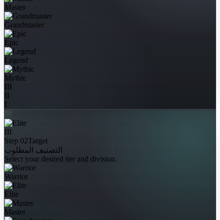
Master
Grandmaster
Epic
Legend
Mythic
III
II
I
III
Step 02
Target
التصنيف المطلوب
Select your desired tier and division.
Warrior
Elite
Master