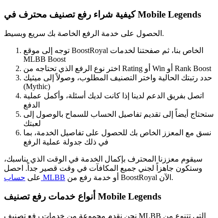
كيفية شراء رفع تصنيف محترف في Mobile Legends
الحصول على خدمة الرفع الخاصة بك سريع وبسيط.
توجه إلى موقع BoostRoyal الخاص بنا، ثم صفحتنا لخدمات
MLBB Boost
اختر نوع الرفع الذي تحتاجه من Rating أو Win أو Rank Boost
حدد رتبتك الحالية واختر التصنيف المطلوب، وصولاً إلى ميثيك
(Mythic)
اتصل بفريق الدعم لدينا إذا كانت لديك أسئلة، وأكمل عملية
الدفع
ستحتاج أيضاً إلى تقديم تفاصيل الحساب للسماح بالوصول إلى
لعبتك
نسق مع المعزز الخاص بك للحصول على تفاصيل الخدمة، بما
في ذلك جدولة عملية الرفع
سيقوم معززنا المحترف بإكمال الخدمة في الوقت الذي يناسبك،
وستكون جاهزاً لجني جميع المكافآت في وقت قصير جداً. احصل
أو خدمة رفع من BoostRoyal الآن.
حساب MLBB
على
أنواع خدمات رفع تصنيف Mobile Legends
نحن نقدم مجموعة من خدمات رفع تصنيف MLBB التي تتنوع من