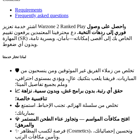
Requirements
Frequently asked questions
اشترِ خدمة تعزيز Warzone 2 Ranked Play و
احصل على وصول
فوري إلى ردهات النخبة.
دع محترفينا المعتمدين يرفعون تقييم
المهارة (SR) الخاص بك إلى أقصى إمكاناته—بأمان، وبسرية تامة،
وبدون أي ضغوط.
لماذا تختار خدمتنا
🛡️ تخلص من زملاء الفريق غير الموثوقين ومن ينسحبون من
المباريات. فريقنا يلعب بتكتيك عالٍ، ويؤدي بمستوى احترافي،
وملم بجميع تفاصيل الميتا؛
📈 حقق أي رتبة. بدون برامج غش، وبدون سمية. نزاهة
تنافسية خالصة؛
🕹️ تخلص من سلسلة الهزائم. تجنب الإحباط. استمتع
بمبارياتك؛
افتح مكافآت المواسم — وتجاوز عناء الطحن المستمر
💎
والمرهق؛
✨ فرصة لكسب المظاهر (Cosmetics)، وتحسين إحصائياتك،
وتأمين مكافآت الرتب.