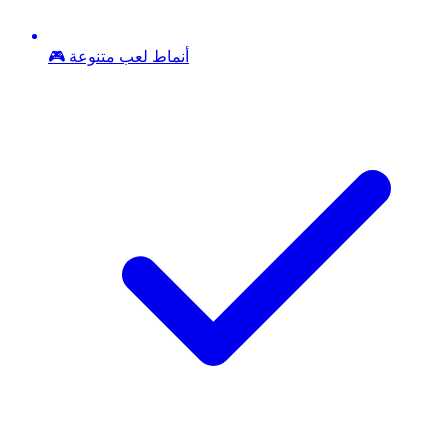
🎮 أنماط لعب متنوعة