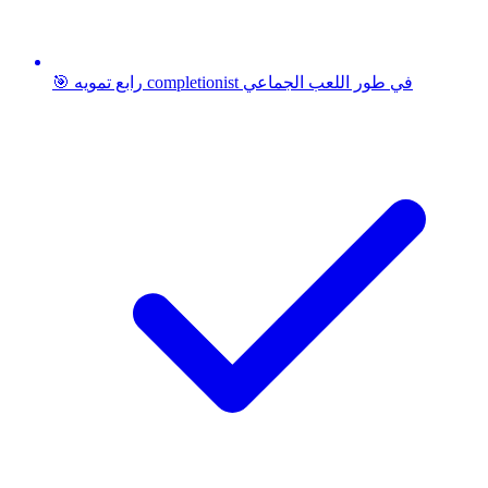
🎯 رابع تمويه completionist في طور اللعب الجماعي