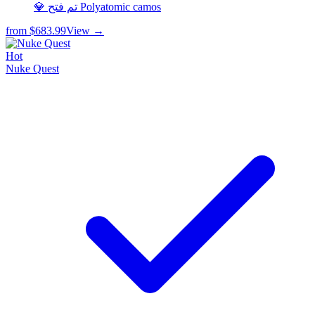
💎 تم فتح Polyatomic camos
from
$683.99
View →
Hot
Nuke Quest