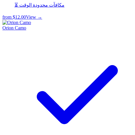
⏳ مكافآت محدودة الوقت
from
$12.00
View →
Orion Camo