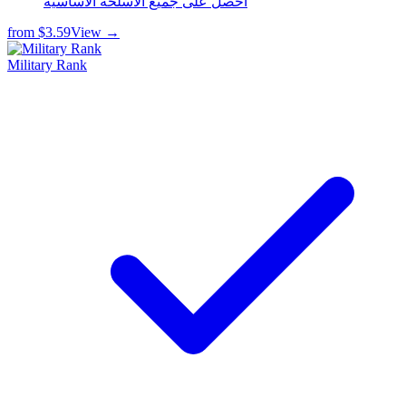
احصل على جميع الأسلحة الأساسية
from
$3.59
View →
Military Rank