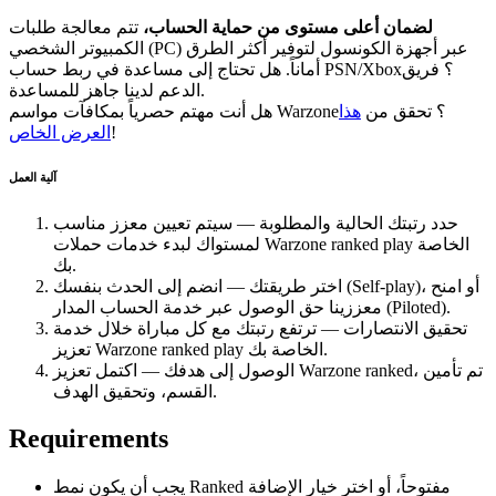
لضمان أعلى مستوى من حماية الحساب،
تتم معالجة طلبات
الكمبيوتر الشخصي (PC) عبر أجهزة الكونسول لتوفير أكثر الطرق
أماناً. هل تحتاج إلى مساعدة في ربط حساب PSN/Xbox؟ فريق
الدعم لدينا جاهز للمساعدة.
هل أنت مهتم حصرياً بمكافآت مواسم Warzone؟ تحقق من
هذا
!
العرض الخاص
آلية العمل
حدد رتبتك الحالية والمطلوبة — سيتم تعيين معزز مناسب
لمستواك لبدء خدمات حملات Warzone ranked play الخاصة
بك.
اختر طريقتك — انضم إلى الحدث بنفسك (Self-play)، أو امنح
معززينا حق الوصول عبر خدمة الحساب المدار (Piloted).
تحقيق الانتصارات — ترتفع رتبتك مع كل مباراة خلال خدمة
تعزيز Warzone ranked play الخاصة بك.
الوصول إلى هدفك — اكتمل تعزيز Warzone ranked، تم تأمين
القسم، وتحقيق الهدف.
Requirements
يجب أن يكون نمط Ranked مفتوحاً، أو اختر خيار الإضافة