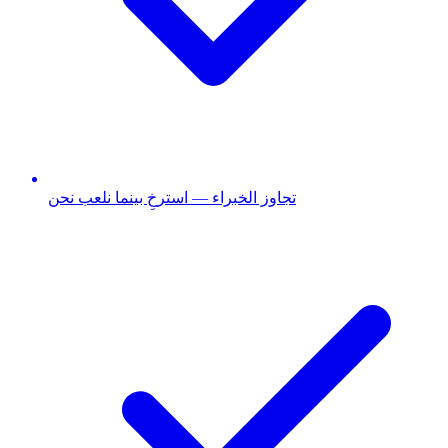
تجاوز الخبراء — استرخِ بينما نلعب نحن