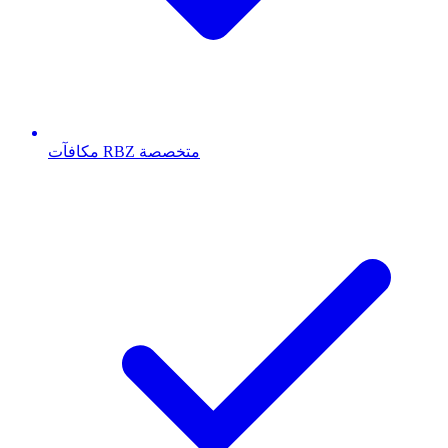
مكافآت RBZ متخصصة