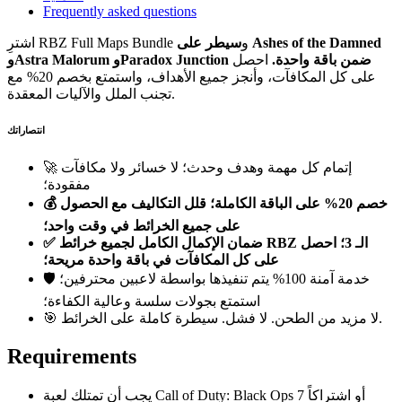
Frequently asked questions
اشترِ RBZ Full Maps Bundle و
سيطر على Ashes of the Damned
وAstra Malorum وParadox Junction ضمن باقة واحدة.
احصل
على كل المكافآت، وأنجز جميع الأهداف، واستمتع بخصم 20% مع
تجنب الملل والآليات المعقدة.
انتصاراتك
🚀 إتمام كل مهمة وهدف وحدث؛ لا خسائر ولا مكافآت
مفقودة؛
💰 خصم 20% على الباقة الكاملة؛ قلل التكاليف مع الحصول
على جميع الخرائط في وقت واحد؛
✅ ضمان الإكمال الكامل لجميع خرائط RBZ الـ 3؛ احصل
على كل المكافآت في باقة واحدة مريحة؛
🛡️ خدمة آمنة 100% يتم تنفيذها بواسطة لاعبين محترفين؛
استمتع بجولات سلسة وعالية الكفاءة؛
🎯 لا مزيد من الطحن. لا فشل. سيطرة كاملة على الخرائط.
Requirements
يجب أن تمتلك لعبة Call of Duty: Black Ops 7 أو اشتراكاً