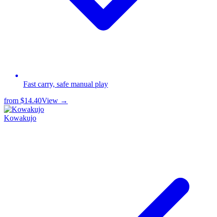
Fast carry, safe manual play
from
$14.40
View →
Kowakujo