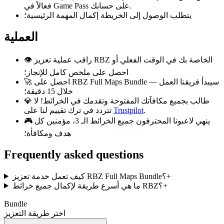
فعالاً في Game Pass على حسابك.
يتطلب الوصول إلى الخريطة إكمال المهمة الرئيسية؛
العملية
👁️ راقب عملية تعزيز RBZ الخاصة بك في الوقت الفعلي أو
احصل على ملخص كامل للإنجاز؛
🚀 احصل على RBZ Full Maps Bundle — سيبدأ فريقنا العمل
خلال 15 دقيقة؛
💎 طالب بجميع مكافآتك المفتوحة وتقدمك في الخرائط! لا
.
Trustpilot
تتردد في ترك تقييم لنا على
🎮 ينهي لاعبونا المحترفون جميع الخرائط الـ 3، مؤمنين كل
هدف ومكافأة؛
Frequently asked questions
+
كيف تعمل خدمة تعزيز RBZ Full Maps Bundle؟
+
ما هي أسرع طريقة لإكمال جميع خرائط RBZ؟
Bundle
اختر طريقة التعزيز