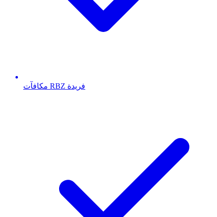
مكافآت RBZ فريدة