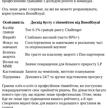
професійними гравцями з досвідом роботи в командах.
Ось лише деякі з переваг, на які ви можете розраховувати,
користуючись BoostRoyal:
Особливість
Досвід бусту з тіммейтом від BoostRoyal
Калібр
Топ 0.1% гравців рангу Challenger
гравця
Вінрейт
Стабільно високий (часто 80%+)
Фокус на
Спостереження за навичками в реальному часі
навчанні
та опціональний коучинг
Безпека
Ви граєте на власному акаунті з Duo-партнером
акаунта
Вплив на
Значне покращення для більшого приросту LP
MMR
Кастомізація
Запити на чемпіонів, миттєве планування
Підтримка
Допомога 24/7 та зручне відстеження прогресу
Граючи пліч-о-пліч із професійним тіммейтом, ви поступово
покращуватимете своє прийняття рішень. Ви дізнаєтеся багато
нового про гру, що відомо лише професіоналам. Отже, мова
йде не лише про підвищення вашого рейтингу, а й про
створення міцної бази для вашого подальшого зростання як
гравця.