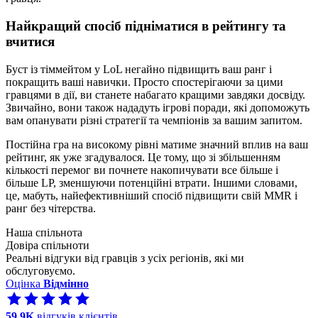
Найкращий спосіб підніматися в рейтингу та
вчитися
Буст із тіммейтом у LoL негайно підвищить ваш ранг і
покращить ваші навички. Просто спостерігаючи за цими
гравцями в дії, ви станете набагато кращими завдяки досвіду.
Звичайно, вони також нададуть ігрові поради, які допоможуть
вам опанувати різні стратегії та чемпіонів за вашим запитом.
Постійна гра на високому рівні матиме значний вплив на ваш
рейтинг, як уже згадувалося. Це тому, що зі збільшенням
кількості перемог ви почнете накопичувати все більше і
більше LP, зменшуючи потенційні втрати. Іншими словами,
це, мабуть, найефективніший спосіб підвищити свій MMR і
ранг без чітерства.
Наша спільнота
Довіра спільноти
Реальні відгуки від гравців з усіх регіонів, які ми
обслуговуємо.
Оцінка
Відмінно
59.9K
відгуків клієнтів