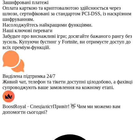
Зашифровані платежі
Оплата карткою та криптовалютою здійснюється через
шлюзи, сертифіковані за стандартом PCI-DSS, із наскрізним
шифруванням.
Насолоджуйтесь найкращими функціями.
Наші ключові переваги
Забудьте про виснажливі ігри; досягайте бажаного рангу без
зусиль. Купуючи бустинг у Fortnite, ви отримуєте доступ до
всіх преміум-функцій.
Виділена підтримка 24/7
Живий чат, телефон та тікети доступні цілодобово, а фахівці
супроводжують ваше замовлення на кожному етапі.
BoostRoyal · Спеціаліст
Привіт! 👋 Чим ми можемо вам
допомогти сьогодні?