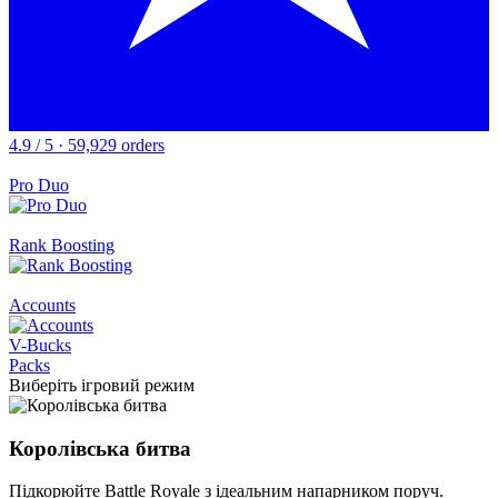
4.9 / 5 · 59,929 orders
Pro Duo
Rank Boosting
Accounts
V-Bucks
Packs
Виберіть ігровий режим
Королівська битва
Підкорюйте Battle Royale з ідеальним напарником поруч.