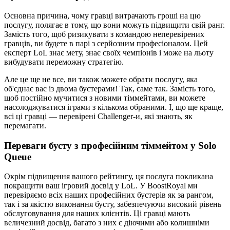
Основна причина, чому гравці витрачають гроші на цю
послугу, полягає в тому, що вони можуть підвищити свій ранг.
Замість того, щоб ризикувати з командою неперевірених
гравців, ви будете в парі з серйозним професіоналом. Цей
експерт LoL знає мету, знає своїх чемпіонів і може на льоту
вибудувати переможну стратегію.
Але це ще не все, ви також можете обрати послугу, яка
об'єднає вас із двома бустерами! Так, саме так. Замість того,
щоб постійно мучитися з новими тіммейтами, ви можете
насолоджуватися іграми з кількома обраними. І, що ще краще,
всі ці гравці — перевірені Challenger-и, які знають, як
перемагати.
Переваги бусту з професійним тіммейтом у Solo
Queue
Окрім підвищення вашого рейтингу, ця послуга покликана
покращити ваш ігровий досвід у LoL. У BoostRoyal ми
перевіряємо всіх наших професійних бустерів як за рангом,
так і за якістю виконання бусту, забезпечуючи високий рівень
обслуговування для наших клієнтів. Ці гравці мають
величезний досвід, багато з них є діючими або колишніми