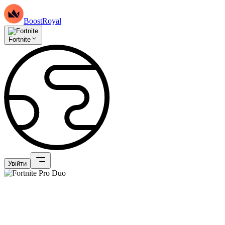
BoostRoyal
Fortnite
Увійти