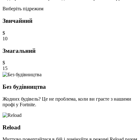
Виберіть підрежим
Звичайний
$
10
Змагальний
$
15
Без будівництва
Жодних будівель? Це не проблема, коли ви граєте з нашими
профі у Fortnite.
Reload
Миттєво повертайтеся в бій і домінуйте в режимі Reload разом