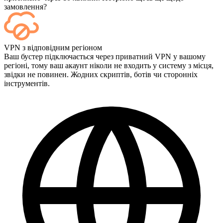
замовлення?
Так, кожен матч відображається на вашій панелі керування
VPN з відповідним регіоном
одразу після завершення, а якщо ви хочете дивитися самі ігри,
Ваш бустер підключається через приватний VPN у вашому
додайте Streaming під час оформлення замовлення.
регіоні, тому ваш акаунт ніколи не входить у систему з місця,
звідки не повинен. Жодних скриптів, ботів чи сторонніх
інструментів.