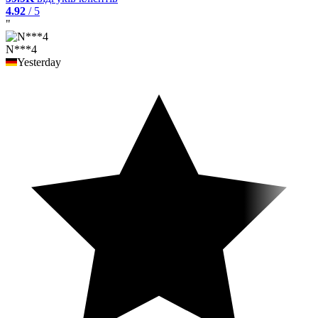
4.92
/ 5
"
N***4
Yesterday