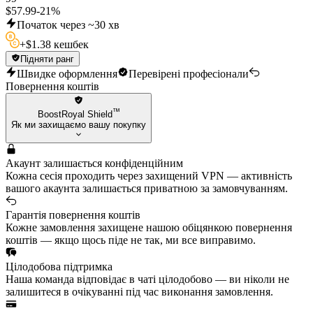
$
57.99
-
21
%
Початок через ~30 хв
+
$
1.38 кешбек
Підняти ранг
Швидке оформлення
Перевірені професіонали
Повернення коштів
™
BoostRoyal Shield
Як ми захищаємо вашу покупку
Акаунт залишається конфіденційним
Кожна сесія проходить через захищений VPN — активність
вашого акаунта залишається приватною за замовчуванням.
Гарантія повернення коштів
Кожне замовлення захищене нашою обіцянкою повернення
коштів — якщо щось піде не так, ми все виправимо.
Цілодобова підтримка
Наша команда відповідає в чаті цілодобово — ви ніколи не
залишитеся в очікуванні під час виконання замовлення.