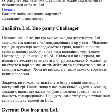
Отримуйте значні знижки, кешбек за кожне замовлення та
безкоштовні акаунти LoL.
Почати
Бажаєте побачити повну картину?
Детальний огляд послуг
Знайдіть LoL Duo рангу Challenger
Незважаючи на те, що грі вже майже два десятиліття, LoL
залишається однією з найпопулярніших ігор у світі. Мільйони
гравців щомісяця насолоджуються грою, вдосконалюючи
свою командну роботу та навички володіння чемпіонами.
Насправді, це найкраще в LoL. Скільки б ви не грали, ви
ніколи не зможете опанувати цю гру досконало. У кожній грі
ви будете в парі з різними тіммейтами та гратимете з різним
складом команди. Хоча це весело, це також може створювати
певні проблеми.
Зокрема, ви ніколи не знаєте, хто буде у вашій команді в
наступній грі. Навіть якщо у вас було кілька чудових команд,
завжди є шанс, що наступна буде сповнена гравців, які не
бажають співпрацювати. На щастя, саме тут у гру вступає наш
сервіс пошуку тіммейтів LoL.
Бустинг Duo ігор для LoL