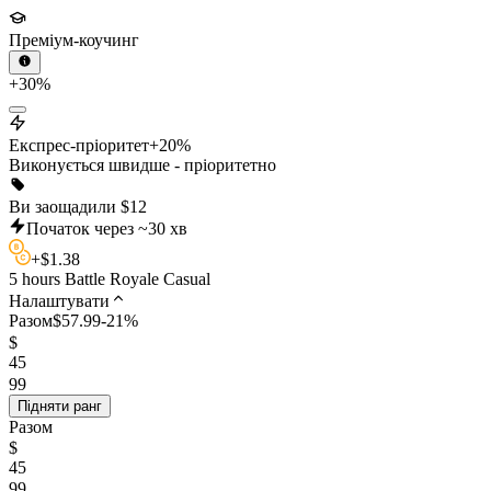
Преміум-коучинг
+30%
Експрес-пріоритет
+20%
Виконується швидше - пріоритетно
Ви заощадили
$
12
Початок через ~30 хв
+
$
1.38
5 hours Battle Royale Casual
Налаштувати
Разом
$
57.99
-
21
%
$
45
99
Підняти ранг
Разом
$
45
99