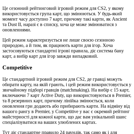
Це сезонний рейтинговий ігровий режим для CS2, у якому
використовується група карт, що змінюються. У будь-який
момент часу доступно 7 карт, причому такі карти, як Ancient
та Dust II, наразі є в списку, хоча це може змінюватися з
оновленнями.
Цей режим характеризується не лише своєю сезонною
природою, а й тим, як працюють карти для ігор. Хоча
застосовуються стандартні ігрові правила, діє система бану
карт, а вибір карт для ігор завжди випадковий.
Competitive
Це стандартний ігровий режим для CS2, де гравці можуть
обирати карту, на якій грають, і цей режим використовується у
звичайному підборі гравців (matchmaking). На вибір є 15 карт,
включаючи 7 карт Active Duty, що використовуються в Premier,
та 8 резервних карт, причому лінійка змінюється, коли
оновлення гри додають або прибирають карти. На відміну від
вашого рангу в Premier, у Competitive у вас є окремий рейтинг
майстерності для кожної карти, що дає вам унікальний шанс
спеціалізуватися на ваших улюблених картах.
Тут діє стандартне правило 24 раундів, так само як і для