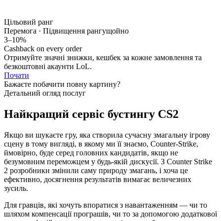
Цільовий ранг
Перемога · Підвищення рангу
щойно
3–10%
Cashback on every order
Отримуйте значні знижки, кешбек за кожне замовлення та
безкоштовні акаунти LoL.
Почати
Бажаєте побачити повну картину?
Детальний огляд послуг
Найкращий сервіс бустингу CS2
Якщо ви шукаєте гру, яка створила сучасну змагальну ігрову
сцену в тому вигляді, в якому ми її знаємо, Counter-Strike,
ймовірно, буде серед головних кандидатів, якщо не
безумовним переможцем у будь-якій дискусії. З Counter Strike
2 розробники змінили саму природу змагань, і хоча це
ефективно, досягнення результатів вимагає величезних
зусиль.
Для гравців, які хочуть впоратися з навантаженням — чи то
шляхом компенсації програшів, чи то за допомогою додаткової