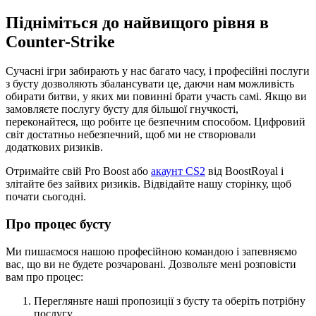
Підніміться до найвищого рівня в
Counter-Strike
Сучасні ігри забирають у нас багато часу, і професійні послуги
з бусту дозволяють збалансувати це, даючи нам можливість
обирати битви, у яких ми повинні брати участь самі. Якщо ви
замовляєте послугу бусту для більшої гнучкості,
переконайтеся, що робите це безпечним способом. Цифровий
світ достатньо небезпечний, щоб ми не створювали
додаткових ризиків.
Отримайте свій Pro Boost або
акаунт CS2
від BoostRoyal і
злітайте без зайвих ризиків. Відвідайте нашу сторінку, щоб
почати сьогодні.
Про процес бусту
Ми пишаємося нашою професійною командою і запевняємо
вас, що ви не будете розчаровані. Дозвольте мені розповісти
вам про процес:
Перегляньте наші пропозиції з бусту та оберіть потрібну
послугу