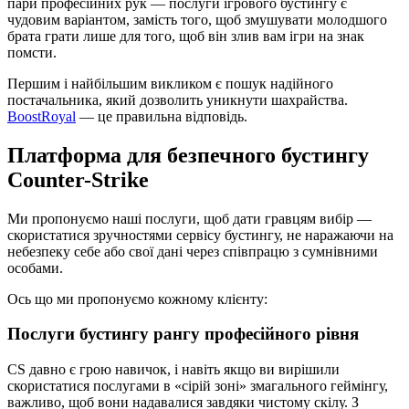
пари професійних рук — послуги ігрового бустингу є
чудовим варіантом, замість того, щоб змушувати молодшого
брата грати лише для того, щоб він злив вам ігри на знак
помсти.
Першим і найбільшим викликом є пошук надійного
постачальника, який дозволить уникнути шахрайства.
BoostRoyal
— це правильна відповідь.
Платформа для безпечного бустингу
Counter-Strike
Ми пропонуємо наші послуги, щоб дати гравцям вибір —
скористатися зручностями сервісу бустингу, не наражаючи на
небезпеку себе або свої дані через співпрацю з сумнівними
особами.
Ось що ми пропонуємо кожному клієнту:
Послуги бустингу рангу професійного рівня
CS давно є грою навичок, і навіть якщо ви вирішили
скористатися послугами в «сірій зоні» змагального геймінгу,
важливо, щоб вони надавалися завдяки чистому скілу. З