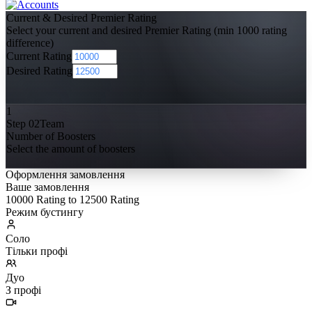
Current & Desired Premier Rating
Select your current and desired Premier Rating (min 1000 rating
difference)
Current Rating
Desired Rating
1
Step 02
Team
Number of Boosters
Select the amount of boosters
Оформлення замовлення
Ваше замовлення
10000 Rating to 12500 Rating
Режим бустингу
Соло
Тільки профі
Дуо
З профі