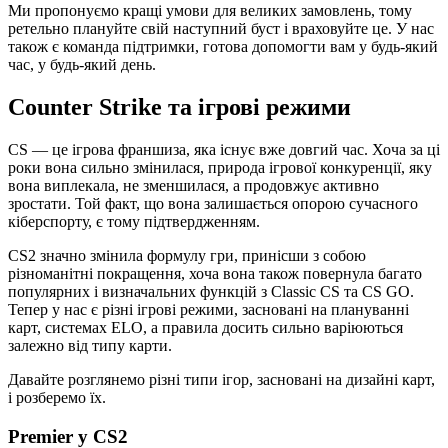
Ми пропонуємо кращі умови для великих замовлень, тому
ретельно плануйте свій наступний буст і враховуйте це. У нас
також є команда підтримки, готова допомогти вам у будь-який
час, у будь-який день.
Counter Strike та ігрові режими
CS — це ігрова франшиза, яка існує вже довгий час. Хоча за ці
роки вона сильно змінилася, природа ігрової конкуренції, яку
вона виплекала, не зменшилася, а продовжує активно
зростати. Той факт, що вона залишається опорою сучасного
кіберспорту, є тому підтвердженням.
CS2 значно змінила формулу гри, принісши з собою
різноманітні покращення, хоча вона також повернула багато
популярних і визначальних функцій з Classic CS та CS GO.
Тепер у нас є різні ігрові режими, засновані на плануванні
карт, системах ELO, а правила досить сильно варіюються
залежно від типу карти.
Давайте розглянемо різні типи ігор, засновані на дизайні карт,
і розберемо їх.
Premier у CS2