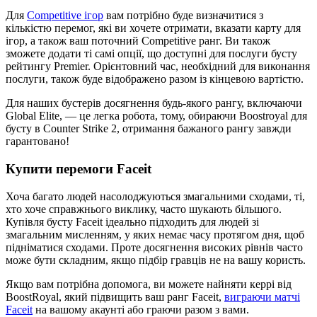
Для
Competitive ігор
вам потрібно буде визначитися з
кількістю перемог, які ви хочете отримати, вказати карту для
ігор, а також ваш поточний Competitive ранг. Ви також
зможете додати ті самі опції, що доступні для послуги бусту
рейтингу Premier. Орієнтовний час, необхідний для виконання
послуги, також буде відображено разом із кінцевою вартістю.
Для наших бустерів досягнення будь-якого рангу, включаючи
Global Elite, — це легка робота, тому, обираючи Boostroyal для
бусту в Counter Strike 2, отримання бажаного рангу завжди
гарантовано!
Купити перемоги Faceit
Хоча багато людей насолоджуються змагальними сходами, ті,
хто хоче справжнього виклику, часто шукають більшого.
Купівля бусту Faceit ідеально підходить для людей зі
змагальним мисленням, у яких немає часу протягом дня, щоб
підніматися сходами. Проте досягнення високих рівнів часто
може бути складним, якщо підбір гравців не на вашу користь.
Якщо вам потрібна допомога, ви можете найняти керрі від
BoostRoyal, який підвищить ваш ранг Faceit,
виграючи матчі
Faceit
на вашому акаунті або граючи разом з вами.