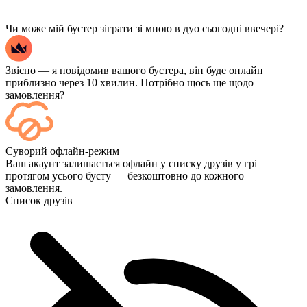
Чи може мій бустер зіграти зі мною в дуо сьогодні ввечері?
Звісно — я повідомив вашого бустера, він буде онлайн
приблизно через 10 хвилин. Потрібно щось ще щодо
замовлення?
Так, кожен матч відображається на вашій панелі керування
Суворий офлайн-режим
одразу після завершення, а якщо ви хочете дивитися самі ігри,
Ваш акаунт залишається офлайн у списку друзів у грі
додайте Streaming під час оформлення замовлення.
протягом усього бусту — безкоштовно до кожного
замовлення.
Список друзів