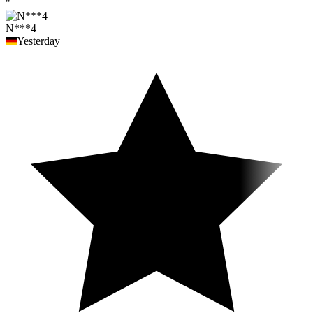
"
N***4
Yesterday