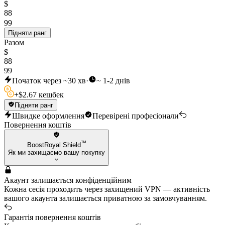
$
88
99
Підняти ранг
Разом
$
88
99
Початок через ~30 хв
·
~ 1-2 днів
+
$
2.67 кешбек
Підняти ранг
Швидке оформлення
Перевірені професіонали
Повернення коштів
™
BoostRoyal Shield
Як ми захищаємо вашу покупку
Акаунт залишається конфіденційним
Кожна сесія проходить через захищений VPN — активність
вашого акаунта залишається приватною за замовчуванням.
Гарантія повернення коштів