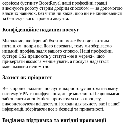
сервісом бустингу BoostRoyal наші професійні гравці
виконують роботу старим добрим способом — за допомогою
власних навичок, без читів чи хаків, щоб ви не хвилювалися
за безпеку свого ігрового акаунта.
Конфіденційне надання послуг
Ми знаємо, що ігровий бустинг може бути делікатним
питанням, попри всі його переваги, тому ми зберігаємо
низький профіль задля вашого спокою. Наші професійні
бустери CS2 працюють у статусі «не в мережі», щоб
привертати якомога менше уваги, а послуга надається
максимально непомітно.
Захист як пріоритет
Весь процес надання послуг використовує автоматизовану
систему VPN та шифрування, де це можливо. Це допомагає
забезпечити анонімність протягом усього процесу,
використовуючи всі доступні заходи для захисту вас і вашої
інформації, зберігаючи все в безпеці та приватності.
Виділена підтримка та вигідні пропозиції