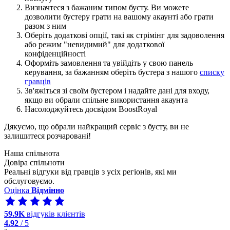
Визначтеся з бажаним типом бусту. Ви можете
дозволити бустеру грати на вашому акаунті або грати
разом з ним
Оберіть додаткові опції, такі як стрімінг для задоволення
або режим "невидимий" для додаткової
конфіденційності
Оформіть замовлення та увійдіть у свою панель
керування, за бажанням оберіть бустера з нашого
списку
гравців
Зв'яжіться зі своїм бустером і надайте дані для входу,
якщо ви обрали спільне використання акаунта
Насолоджуйтесь досвідом BoostRoyal
Дякуємо, що обрали найкращий сервіс з бусту, ви не
залишитеся розчаровані!
Наша спільнота
Довіра спільноти
Реальні відгуки від гравців з усіх регіонів, які ми
обслуговуємо.
Оцінка
Відмінно
59.9K
відгуків клієнтів
4.92
/ 5