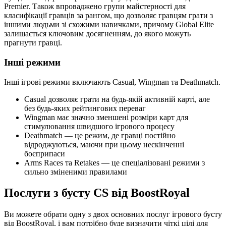
Premier. Також впроваджено групи майстерності для
класифікації гравців за рангом, що дозволяє гравцям грати з
іншими людьми зі схожими навичками, причому Global Elite
залишається ключовим досягненням, до якого можуть
прагнути гравці.
Інші режими
Інші ігрові режими включають Casual, Wingman та Deathmatch.
Casual дозволяє грати на будь-якій активній карті, але
без будь-яких рейтингових переваг
Wingman має значно зменшені розміри карт для
стимулювання швидшого ігрового процесу
Deathmatch — це режим, де гравці постійно
відроджуються, маючи при цьому нескінченні
боєприпаси
Arms Races та Retakes — це спеціалізовані режими з
сильно зміненими правилами
Послуги з бусту CS від BoostRoyal
Ви можете обрати одну з двох основних послуг ігрового бусту
від BoostRoyal, і вам потрібно буде визначити чіткі цілі для