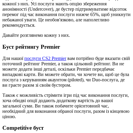
кожної з них. Усі послуги мають опцію збереження
анонімності (Undercover), де бустер підтримуватиме відсоток
перемог під час виконання послуги нижче 65%, щоб уникнути
небажаної уваги. Це необов'язково, але наполегливо
рекомендується.
Давайте розглянемо кожну з них.
Буст рейтингу Premier
Для нашої
послуги CS2 Premier
вам потрібно буде вказати свій
поточний рейтинг Premier, а також цільовий рейтинг. Ви не
можете додати інші деталі, оскільки Premier передбачає
випадкові карти. Ви можете обрати, чи хочете ви, щоб це була
послуга з керуванням акаунтом (piloted), чи Duo-послуга, де
ви граєте разом зі своїм бустером.
Також є можливість стрімити ігри під час виконання послуги,
хоча обидві опції додають додаткову вартість до вашої
загальної суми. Ви також побачите орієнтовний час,
необхідний для виконання обраної послуги, разом із кінцевою
ціною.
Competitive буст