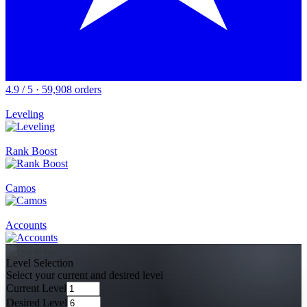
4.9 / 5 · 59,908 orders
Leveling
Rank Boost
Camos
Accounts
Level Selection
Select your current and desired level
Current Level
Desired Level