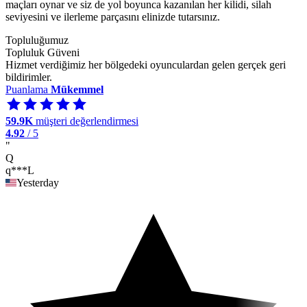
maçları oynar ve siz de yol boyunca kazanılan her kilidi, silah
seviyesini ve ilerleme parçasını elinizde tutarsınız.
Topluluğumuz
Topluluk Güveni
Hizmet verdiğimiz her bölgedeki oyunculardan gelen gerçek geri
bildirimler.
Puanlama
Mükemmel
59.9K
müşteri değerlendirmesi
4.92
/ 5
"
Q
q***L
Yesterday