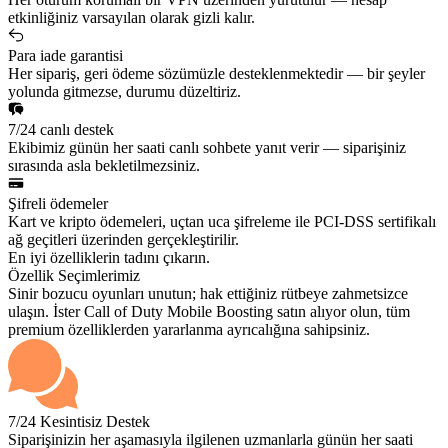
etkinliğiniz varsayılan olarak gizli kalır.
Para iade garantisi
Her sipariş, geri ödeme sözümüzle desteklenmektedir — bir şeyler
yolunda gitmezse, durumu düzeltiriz.
7/24 canlı destek
Ekibimiz günün her saati canlı sohbete yanıt verir — siparişiniz
sırasında asla bekletilmezsiniz.
Şifreli ödemeler
Kart ve kripto ödemeleri, uçtan uca şifreleme ile PCI-DSS sertifikalı
ağ geçitleri üzerinden gerçekleştirilir.
En iyi özelliklerin tadını çıkarın.
Özellik Seçimlerimiz
Sinir bozucu oyunları unutun; hak ettiğiniz rütbeye zahmetsizce
ulaşın. İster Call of Duty Mobile Boosting satın alıyor olun, tüm
premium özelliklerden yararlanma ayrıcalığına sahipsiniz.
7/24 Kesintisiz Destek
Siparişinizin her aşamasıyla ilgilenen uzmanlarla günün her saati