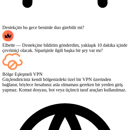
Destekçim bu gece benimle duo girebilir mi?
Elbette — Destekçine bildirim gönderdim, yaklaşık 10 dakika içinde
çevrimiçi olacak. Siparişinle ilgili başka bir şey var mı?
Evet; her maç bittiğinde kontrol panelinizde görünür. Eğer oyunları
Bölge Eşleşmeli VPN
bizzat izlemek isterseniz, ödeme sırasında Yayın İzleme (Streaming)
Güçlendiriciniz kendi bölgenizdeki özel bir VPN üzerinden
seçeneğini ekleyin.
bağlanır, böylece hesabınız asla olmaması gereken bir yerden giriş
yapmaz. Komut dosyası, bot veya üçüncü taraf araçları kullanılmaz.