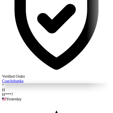
Verified Order
Coach
shanka
"
H
H***7
Yesterday