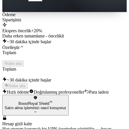
Ödeme
Siparişiniz
Ekspres öncelik
+20%
Daha erken tamamlanır - öncelikli
~30 dakika içinde başlar
Özelleştir
Toplam
Rütbe atla
Toplam
~30 dakika içinde başlar
Rütbe atla
Hızlı ödeme
Doğrulanmış profesyoneller
Para iadesi
™
BoostRoyal Shield
Satın alma işleminizi nasıl koruyoruz
Hesap gizli kalır
Her oturum korumalı bir VPN üzerinden yürütülür — hesap