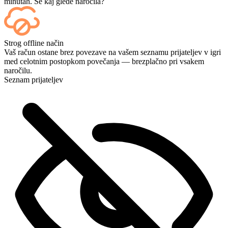
minutah. Še kaj glede naročila?
Seveda — vsaka tekma se prikaže na vaši nadzorni plošči takoj, ko
Strog offline način
se konča, če pa si želite igre ogledati v živo, ob zaključku nakupa
Vaš račun ostane brez povezave na vašem seznamu prijateljev v igri
dodajte možnost pretakanja (Streaming).
med celotnim postopkom povečanja — brezplačno pri vsakem
naročilu.
Seznam prijateljev