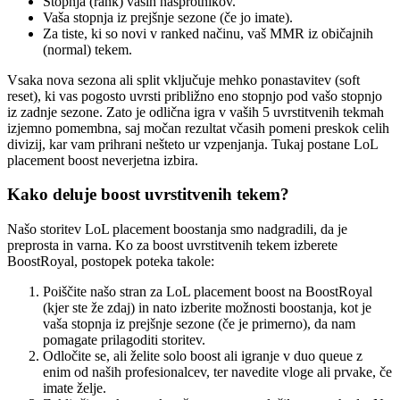
Stopnja (rank) vaših nasprotnikov.
Vaša stopnja iz prejšnje sezone (če jo imate).
Za tiste, ki so novi v ranked načinu, vaš MMR iz običajnih
(normal) tekem.
Vsaka nova sezona ali split vključuje mehko ponastavitev (soft
reset), ki vas pogosto uvrsti približno eno stopnjo pod vašo stopnjo
iz zadnje sezone. Zato je odlična igra v vaših 5 uvrstitvenih tekmah
izjemno pomembna, saj močan rezultat včasih pomeni preskok celih
divizij, kar vam prihrani nešteto ur vzpenjanja. Tukaj postane LoL
placement boost neverjetna izbira.
Kako deluje boost uvrstitvenih tekem?
Našo storitev LoL placement boostanja smo nadgradili, da je
preprosta in varna. Ko za boost uvrstitvenih tekem izberete
BoostRoyal, postopek poteka takole:
Poiščite našo stran za LoL placement boost na BoostRoyal
(kjer ste že zdaj) in nato izberite možnosti boostanja, kot je
vaša stopnja iz prejšnje sezone (če je primerno), da nam
pomagate prilagoditi storitev.
Odločite se, ali želite solo boost ali igranje v duo queue z
enim od naših profesionalcev, ter navedite vloge ali prvake, če
imate želje.