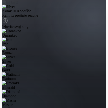
Korak 01
Izhodišče
Rang iz prejšnje sezone
Izberite svoj rang
Unranked
Iron
Bronze
Silver
Gold
Platinum
Emerald
Diamond
Master