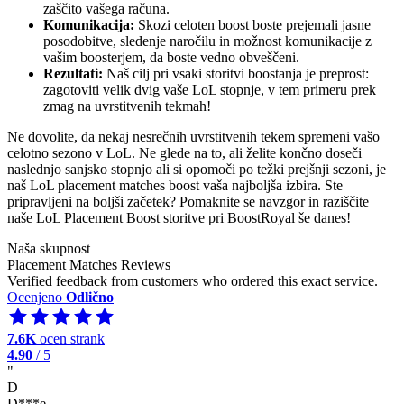
zaščito vašega računa.
Komunikacija:
Skozi celoten boost boste prejemali jasne
posodobitve, sledenje naročilu in možnost komunikacije z
vašim boosterjem, da boste vedno obveščeni.
Rezultati:
Naš cilj pri vsaki storitvi boostanja je preprost:
zagotoviti velik dvig vaše LoL stopnje, v tem primeru prek
zmag na uvrstitvenih tekmah!
Ne dovolite, da nekaj nesrečnih uvrstitvenih tekem spremeni vašo
celotno sezono v LoL. Ne glede na to, ali želite končno doseči
naslednjo sanjsko stopnjo ali si opomoči po težki prejšnji sezoni, je
naš LoL placement matches boost vaša najboljša izbira. Ste
pripravljeni na boljši začetek? Pomaknite se navzgor in raziščite
naše LoL Placement Boost storitve pri BoostRoyal še danes!
Naša skupnost
Placement Matches Reviews
Verified feedback from customers who ordered this exact service.
Ocenjeno
Odlično
7.6K
ocen strank
4.90
/ 5
"
D
D***e