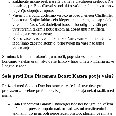
Zaključite nakup prek našega varnega plačilnega prehoda. Ne
pozabite, pri BoostRoyal s podatki o vašem računu ravnamo z
največjo stopnjo zaupnosti.
Vašemu naročilu dodelimo visoko usposobljenega Challenger
boosterja. Z njim lahko celo klepetate in spremljate napredek
v realnem času. Vaš dodeljeni booster bo odigral vaših pet
uvrstitvenih tekem s poudarkom na doseganju najvišjega
možnega razmerja zmag.
Ko so vaše uvrstitvene tekme končane, vam vrnemo račun z
izboljšano začetno stopnjo, pripravljen na vaše nadaljnje
vzpenjanje.
Strmimo k hitremu dokončanju naročil, pogosto vseh pet tekem
končamo v nekaj urah, tako da se lahko v hipu vrnete k igranju nove
League sezone.
Solo proti Duo Placement Boost: Katera pot je vaša?
Pri izbiri med Solo in Duo boostom za vaše LoL uvrstitve gre
predvsem za osebne preference. Kljub temu obstaja nekaj razlik med
njima:
Solo Placement Boost:
Challenger booster bo igral na vašem
računu in prevzel popoln nadzor nad vašimi uvrstitvenimi
tekmami. To je najbolj neposreden pristop, idealen, če nimate