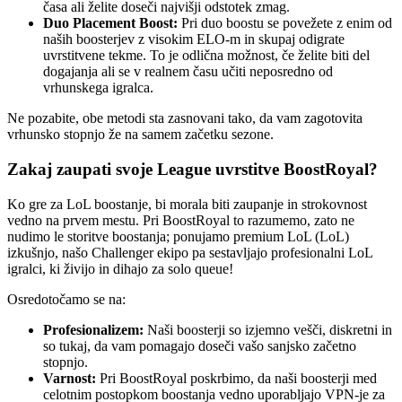
časa ali želite doseči najvišji odstotek zmag.
Duo Placement Boost:
Pri duo boostu se povežete z enim od
naših boosterjev z visokim ELO-m in skupaj odigrate
uvrstitvene tekme. To je odlična možnost, če želite biti del
dogajanja ali se v realnem času učiti neposredno od
vrhunskega igralca.
Ne pozabite, obe metodi sta zasnovani tako, da vam zagotovita
vrhunsko stopnjo že na samem začetku sezone.
Zakaj zaupati svoje League uvrstitve BoostRoyal?
Ko gre za LoL boostanje, bi morala biti zaupanje in strokovnost
vedno na prvem mestu. Pri BoostRoyal to razumemo, zato ne
nudimo le storitve boostanja; ponujamo premium LoL (LoL)
izkušnjo, našo Challenger ekipo pa sestavljajo profesionalni LoL
igralci, ki živijo in dihajo za solo queue!
Osredotočamo se na:
Profesionalizem:
Naši boosterji so izjemno vešči, diskretni in
so tukaj, da vam pomagajo doseči vašo sanjsko začetno
stopnjo.
Varnost:
Pri BoostRoyal poskrbimo, da naši boosterji med
celotnim postopkom boostanja vedno uporabljajo VPN-je za