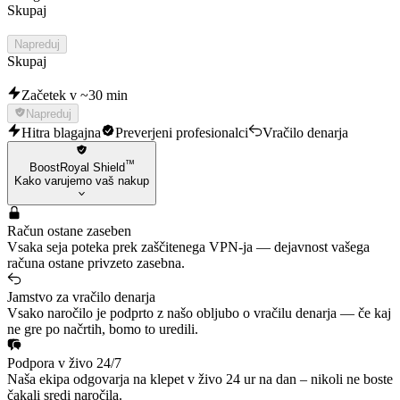
Skupaj
Napreduj
Skupaj
Začetek v ~30 min
Napreduj
Hitra blagajna
Preverjeni profesionalci
Vračilo denarja
™
BoostRoyal Shield
Kako varujemo vaš nakup
Račun ostane zaseben
Vsaka seja poteka prek zaščitenega VPN-ja — dejavnost vašega
računa ostane privzeto zasebna.
Jamstvo za vračilo denarja
Vsako naročilo je podprto z našo obljubo o vračilu denarja — če kaj
ne gre po načrtih, bomo to uredili.
Podpora v živo 24/7
Naša ekipa odgovarja na klepet v živo 24 ur na dan – nikoli ne boste
čakali sredi naročila.