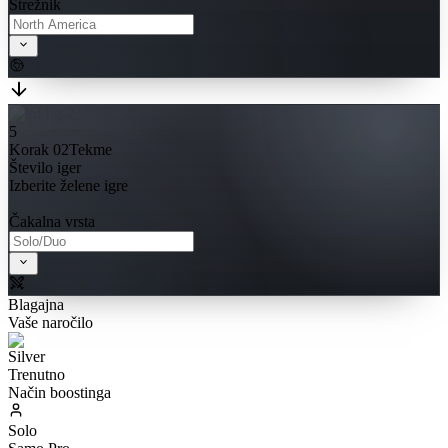
Strežnik
5
Korak 02
Tekme
Število iger
Izberite želene igre
Čakalna vrsta
Blagajna
Vaše naročilo
Trenutno
Način boostinga
Solo