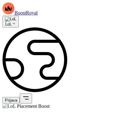
BoostRoyal
LoL
Prijava