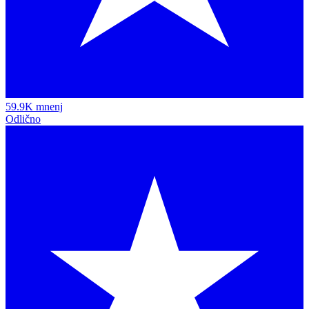
59.9K mnenj
Odlično