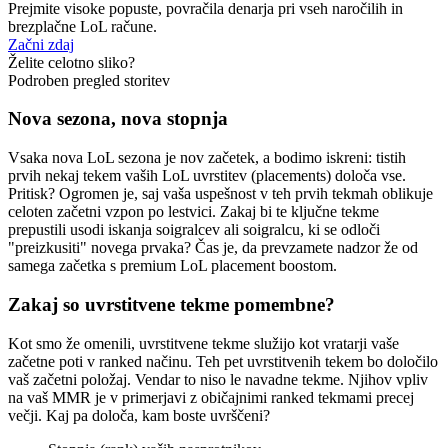
Prejmite visoke popuste, povračila denarja pri vseh naročilih in
brezplačne LoL račune.
Začni zdaj
Želite celotno sliko?
Podroben pregled storitev
Nova sezona, nova stopnja
Vsaka nova LoL sezona je nov začetek, a bodimo iskreni: tistih
prvih nekaj tekem vaših LoL uvrstitev (placements) določa vse.
Pritisk? Ogromen je, saj vaša uspešnost v teh prvih tekmah oblikuje
celoten začetni vzpon po lestvici. Zakaj bi te ključne tekme
prepustili usodi iskanja soigralcev ali soigralcu, ki se odloči
"preizkusiti" novega prvaka? Čas je, da prevzamete nadzor že od
samega začetka s premium LoL placement boostom.
Zakaj so uvrstitvene tekme pomembne?
Kot smo že omenili, uvrstitvene tekme služijo kot vratarji vaše
začetne poti v ranked načinu. Teh pet uvrstitvenih tekem bo določilo
vaš začetni položaj. Vendar to niso le navadne tekme. Njihov vpliv
na vaš MMR je v primerjavi z običajnimi ranked tekmami precej
večji. Kaj pa določa, kam boste uvrščeni?