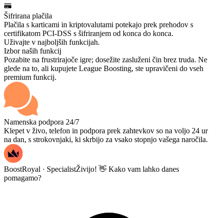
Šifrirana plačila
Plačila s karticami in kriptovalutami potekajo prek prehodov s
certifikatom PCI-DSS s šifriranjem od konca do konca.
Uživajte v najboljših funkcijah.
Izbor naših funkcij
Pozabite na frustrirajoče igre; dosežite zasluženi čin brez truda. Ne
glede na to, ali kupujete League Boosting, ste upravičeni do vseh
premium funkcij.
Namenska podpora 24/7
Klepet v živo, telefon in podpora prek zahtevkov so na voljo 24 ur
na dan, s strokovnjaki, ki skrbijo za vsako stopnjo vašega naročila.
BoostRoyal · Specialist
Živijo! 👋 Kako vam lahko danes
pomagamo?