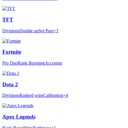
TFT
Divisions
Double up
Set Pass
+3
Fortnite
Pro Duo
Rank Boosting
Accounts
Dota 2
Divisions
Ranked wins
Calibration
+4
Apex Legends
Rank Boost
Wins
Battlepass
+1