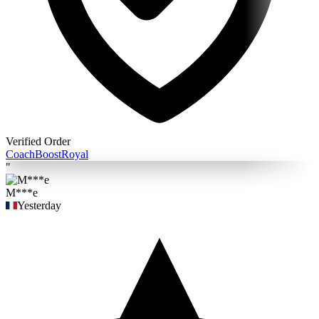
Verified Order
Coach
BoostRoyal
"
M***e
Yesterday