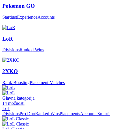
Pokemon GO
Stardust
Experience
Accounts
LoR
Divisions
Ranked Wins
2XKO
Rank Boosting
Placement Matches
Glavna kategorija
14
možnosti
LoL
Divisions
Pro Duo
Ranked Wins
Placements
Accounts
Smurfs