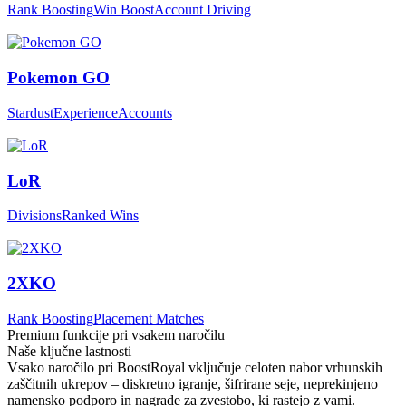
Rank Boosting
Win Boost
Account Driving
Pokemon GO
Stardust
Experience
Accounts
LoR
Divisions
Ranked Wins
2XKO
Rank Boosting
Placement Matches
Premium funkcije pri vsakem naročilu
Naše ključne lastnosti
Vsako naročilo pri BoostRoyal vključuje celoten nabor vrhunskih
zaščitnih ukrepov – diskretno igranje, šifrirane seje, neprekinjeno
namensko podporo in nagrade za zvestobo, ki rastejo z vami.