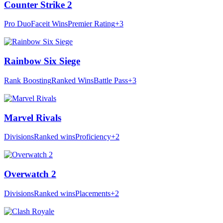
Counter Strike 2
Pro Duo
Faceit Wins
Premier Rating
+3
Rainbow Six Siege
Rank Boosting
Ranked Wins
Battle Pass
+3
Marvel Rivals
Divisions
Ranked wins
Proficiency
+2
Overwatch 2
Divisions
Ranked wins
Placements
+2