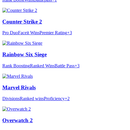
Counter Strike 2
Pro Duo
Faceit Wins
Premier Rating
+3
Rainbow Six Siege
Rank Boosting
Ranked Wins
Battle Pass
+3
Marvel Rivals
Divisions
Ranked wins
Proficiency
+2
Overwatch 2