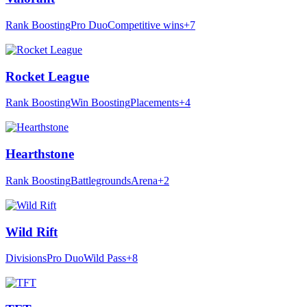
Rank Boosting
Pro Duo
Competitive wins
+7
Rocket League
Rank Boosting
Win Boosting
Placements
+4
Hearthstone
Rank Boosting
Battlegrounds
Arena
+2
Wild Rift
Divisions
Pro Duo
Wild Pass
+8