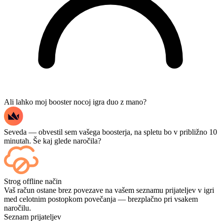
Ali lahko moj booster nocoj igra duo z mano?
Seveda — obvestil sem vašega boosterja, na spletu bo v približno 10
minutah. Še kaj glede naročila?
Seveda — vsaka tekma se prikaže na vaši nadzorni plošči takoj, ko
Strog offline način
se konča, če pa si želite igre ogledati v živo, ob zaključku nakupa
Vaš račun ostane brez povezave na vašem seznamu prijateljev v igri
dodajte možnost pretakanja (Streaming).
med celotnim postopkom povečanja — brezplačno pri vsakem
naročilu.
Seznam prijateljev