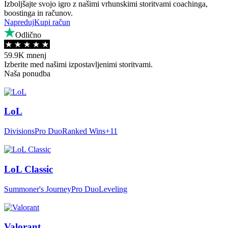
Izboljšajte svojo igro z našimi vrhunskimi storitvami coachinga,
boostinga in računov.
Napreduj
Kupi račun
Odlično
59.9K mnenj
Izberite med našimi izpostavljenimi storitvami.
Naša ponudba
LoL
Divisions
Pro Duo
Ranked Wins
+11
LoL Classic
Summoner's Journey
Pro Duo
Leveling
Valorant