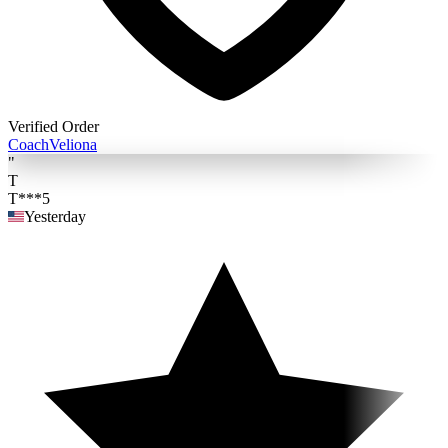
Verified Order
Coach
Veliona
"
T
T***5
Yesterday