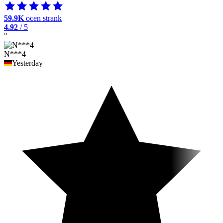
59.9K
ocen strank
4.92
/ 5
"
N***4
Yesterday