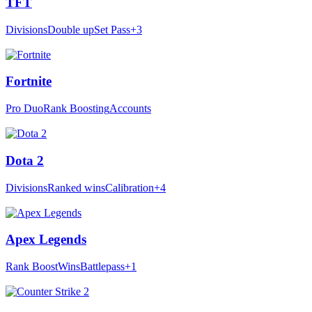
TFT
Divisions
Double up
Set Pass
+3
Fortnite
Pro Duo
Rank Boosting
Accounts
Dota 2
Divisions
Ranked wins
Calibration
+4
Apex Legends
Rank Boost
Wins
Battlepass
+1