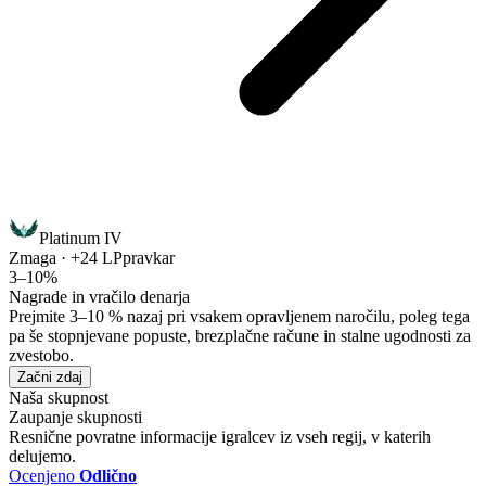
Platinum IV
Zmaga · +24 LP
pravkar
3–10%
Nagrade in vračilo denarja
Prejmite 3–10 % nazaj pri vsakem opravljenem naročilu, poleg tega
pa še stopnjevane popuste, brezplačne račune in stalne ugodnosti za
zvestobo.
Začni zdaj
Naša skupnost
Zaupanje skupnosti
Resnične povratne informacije igralcev iz vseh regij, v katerih
delujemo.
Ocenjeno
Odlično