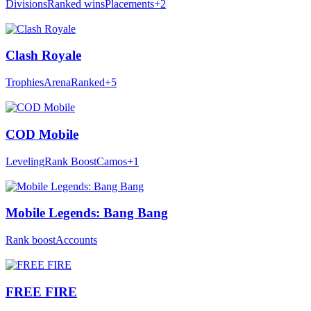
Divisions
Ranked wins
Placements
+2
Clash Royale
Trophies
Arena
Ranked
+5
COD Mobile
Leveling
Rank Boost
Camos
+1
Mobile Legends: Bang Bang
Rank boost
Accounts
FREE FIRE