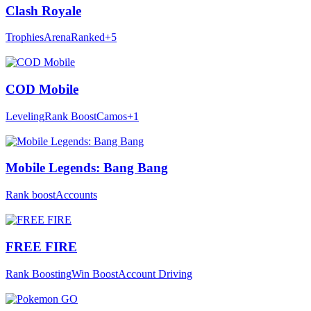
Clash Royale
Trophies
Arena
Ranked
+5
COD Mobile
Leveling
Rank Boost
Camos
+1
Mobile Legends: Bang Bang
Rank boost
Accounts
FREE FIRE
Rank Boosting
Win Boost
Account Driving