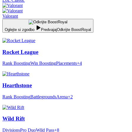
LoL Classic
Valorant
Oglejte si zgodbo
Predvajaj
Odkrijte BoostRoyal
Rocket League
Rank Boosting
Win Boosting
Placements
+4
Hearthstone
Rank Boosting
Battlegrounds
Arena
+2
Wild Rift
Divisions
Pro Duo
Wild Pass
+8