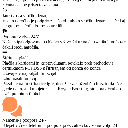
računa ostane privzeto zasebna.
Jamstvo za vračilo denarja
Vsako naročilo je podprto z našo obljubo o vračilu denarja — če kaj
ne gre po načrtih, bomo to uredili.
Podpora v živo 24/7
Naša ekipa odgovarja na klepet v živo 24 ur na dan – nikoli ne boste
čakali sredi naročila.
Šifrirana plačila
Plačila s karticami in kriptovalutami potekajo prek prehodov s
certifikatom PCI-DSS s šifriranjem od konca do konca.
Uživajte v najboljših funkcijah.
Izbor naših funkcij
Pozabite na frustrirajoče igre; dosežite zasluženi čin brez truda. Ne
glede na to, ali kupujete Clash Royale Boosting, ste upravičeni do
vseh premium funkcij.
Namenska podpora 24/7
Klepet v živo, telefon in podpora prek zahtevkov so na voljo 24 ur