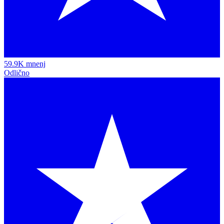
59.9K mnenj
Odlično