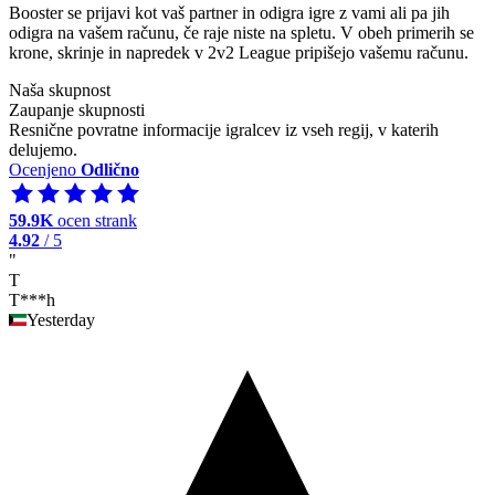
Booster se prijavi kot vaš partner in odigra igre z vami ali pa jih
odigra na vašem računu, če raje niste na spletu. V obeh primerih se
krone, skrinje in napredek v 2v2 League pripišejo vašemu računu.
Naša skupnost
Zaupanje skupnosti
Resnične povratne informacije igralcev iz vseh regij, v katerih
delujemo.
Ocenjeno
Odlično
59.9K
ocen strank
4.92
/ 5
"
T
T***h
Yesterday