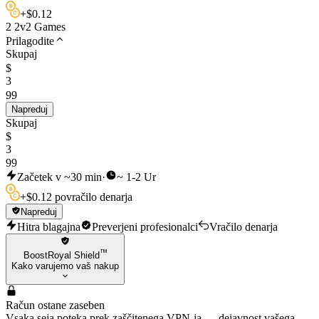
+
$
0.12
2 2v2 Games
Prilagodite
Skupaj
$
3
99
Napreduj
Skupaj
$
3
99
Začetek v ~30 min
·
~ 1-2 Ur
+
$
0.12 povračilo denarja
Napreduj
Hitra blagajna
Preverjeni profesionalci
Vračilo denarja
™
BoostRoyal Shield
Kako varujemo vaš nakup
Račun ostane zaseben
Vsaka seja poteka prek zaščitenega VPN-ja — dejavnost vašega