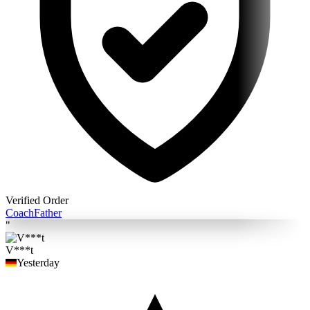
Verified Order
Coach
Father
"
V***t
Yesterday