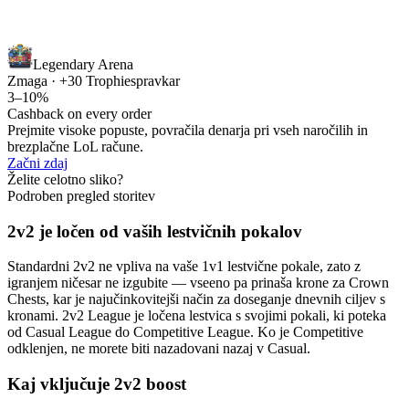
Legendary Arena
Zmaga · +30 Trophies
pravkar
3–10%
Cashback on every order
Prejmite visoke popuste, povračila denarja pri vseh naročilih in
brezplačne LoL račune.
Začni zdaj
Želite celotno sliko?
Podroben pregled storitev
2v2 je ločen od vaših lestvičnih pokalov
Standardni 2v2 ne vpliva na vaše 1v1 lestvične pokale, zato z
igranjem ničesar ne izgubite — vseeno pa prinaša krone za Crown
Chests, kar je najučinkovitejši način za doseganje dnevnih ciljev s
kronami. 2v2 League je ločena lestvica s svojimi pokali, ki poteka
od Casual League do Competitive League. Ko je Competitive
odklenjen, ne morete biti nazadovani nazaj v Casual.
Kaj vključuje 2v2 boost