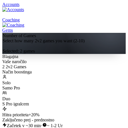
Accounts
Coaching
Gems
Number of Games
Select how many 2v2 games you want (2-10)
Selected:
2
game
s
Blagajna
Vaše naročilo
2 2v2 Games
Način boostinga
Solo
Samo Pro
Duo
S Pro igralcem
Hitra prioriteta
+20%
Zaključeno prej - prednostno
Začetek v ~30 min
·
~ 1-2 Ur