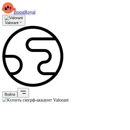
BoostRoyal
Valorant
Войти