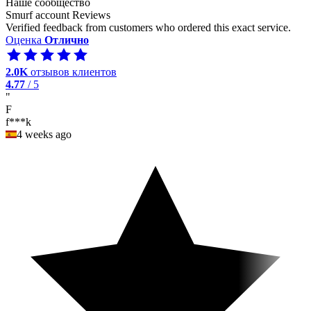
Наше сообщество
Smurf account Reviews
Verified feedback from customers who ordered this exact service.
Оценка
Отлично
2.0K
отзывов клиентов
4.77
/ 5
"
F
f***k
4 weeks ago