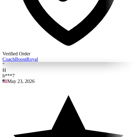
Verified Order
Coach
BoostRoyal
"
H
h***7
May 23, 2026