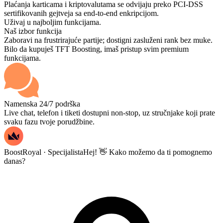
Plaćanja karticama i kriptovalutama se odvijaju preko PCI-DSS
sertifikovanih gejtveja sa end-to-end enkripcijom.
Uživaj u najboljim funkcijama.
Naš izbor funkcija
Zaboravi na frustrirajuće partije; dostigni zasluženi rank bez muke.
Bilo da kupuješ TFT Boosting, imaš pristup svim premium
funkcijama.
Namenska 24/7 podrška
Live chat, telefon i tiketi dostupni non-stop, uz stručnjake koji prate
svaku fazu tvoje porudžbine.
BoostRoyal · Specijalista
Hej! 👋 Kako možemo da ti pomognemo
danas?