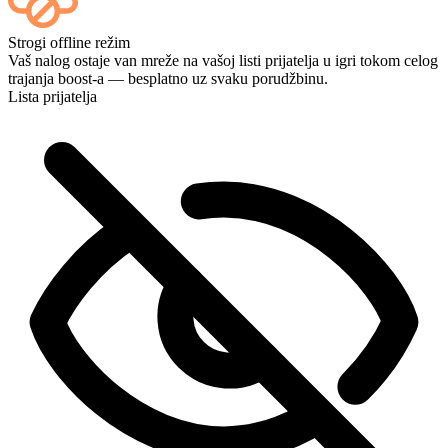
Da — svaki meč se pojavljuje na vašoj kontrolnoj tabli čim se
Strogi offline režim
završi, a ako želite da gledate same partije, dodajte Streaming
Vaš nalog ostaje van mreže na vašoj listi prijatelja u igri tokom celog
prilikom plaćanja.
trajanja boost-a — besplatno uz svaku porudžbinu.
Lista prijatelja
Savršeno! Mogu li pratiti napredak uživo?
Sjajno, vi ste najbolji 🧡