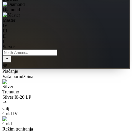
Diamond
Master
IV
III
II
I
Server
Plaćanje
Vaša porudžbina
Trenutno
Silver I
0-20 LP
Cilj
Gold IV
Režim treniranja