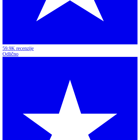
59.9K recenzije
Odlično