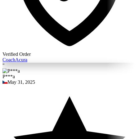
Verified Order
Coach
Acura
"
P***a
May 31, 2025