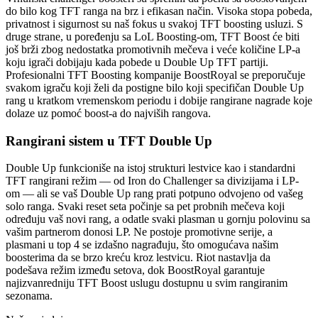
do bilo kog TFT ranga na brz i efikasan način. Visoka stopa pobeda,
privatnost i sigurnost su naš fokus u svakoj TFT boosting usluzi. S
druge strane, u poređenju sa LoL Boosting-om, TFT Boost će biti
još brži zbog nedostatka promotivnih mečeva i veće količine LP-a
koju igrači dobijaju kada pobede u Double Up TFT partiji.
Profesionalni TFT Boosting kompanije BoostRoyal se preporučuje
svakom igraču koji želi da postigne bilo koji specifičan Double Up
rang u kratkom vremenskom periodu i dobije rangirane nagrade koje
dolaze uz pomoć boost-a do najviših rangova.
Rangirani sistem u TFT Double Up
Double Up funkcioniše na istoj strukturi lestvice kao i standardni
TFT rangirani režim — od Iron do Challenger sa divizijama i LP-
om — ali se vaš Double Up rang prati potpuno odvojeno od vašeg
solo ranga. Svaki reset seta počinje sa pet probnih mečeva koji
određuju vaš novi rang, a odatle svaki plasman u gornju polovinu sa
vašim partnerom donosi LP. Ne postoje promotivne serije, a
plasmani u top 4 se izdašno nagrađuju, što omogućava našim
boosterima da se brzo kreću kroz lestvicu. Riot nastavlja da
podešava režim između setova, dok BoostRoyal garantuje
najizvanredniju TFT Boost uslugu dostupnu u svim rangiranim
sezonama.