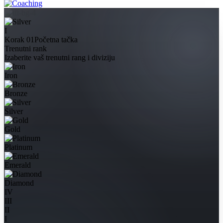
I
Korak 01
Početna tačka
Trenutni rank
Izaberite vaš trenutni rang i diviziju
Iron
Bronze
Silver
Gold
Platinum
Emerald
Diamond
IV
III
II
I