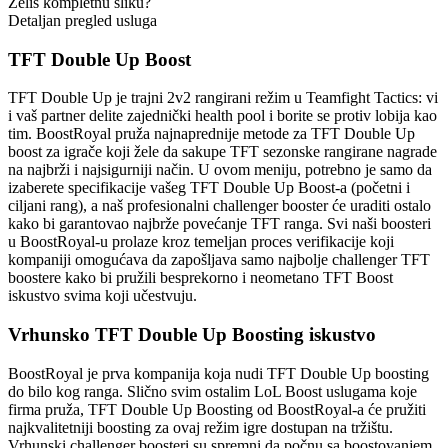
Želiš kompletnu sliku?
Detaljan pregled usluga
TFT Double Up Boost
TFT Double Up je trajni 2v2 rangirani režim u Teamfight Tactics: vi
i vaš partner delite zajednički health pool i borite se protiv lobija kao
tim. BoostRoyal pruža najnaprednije metode za TFT Double Up
boost za igrače koji žele da sakupe TFT sezonske rangirane nagrade
na najbrži i najsigurniji način. U ovom meniju, potrebno je samo da
izaberete specifikacije vašeg TFT Double Up Boost-a (početni i
ciljani rang), a naš profesionalni challenger booster će uraditi ostalo
kako bi garantovao najbrže povećanje TFT ranga. Svi naši boosteri
u BoostRoyal-u prolaze kroz temeljan proces verifikacije koji
kompaniji omogućava da zapošljava samo najbolje challenger TFT
boostere kako bi pružili besprekorno i neometano TFT Boost
iskustvo svima koji učestvuju.
Vrhunsko TFT Double Up Boosting iskustvo
BoostRoyal je prva kompanija koja nudi TFT Double Up boosting
do bilo kog ranga. Slično svim ostalim LoL Boost uslugama koje
firma pruža, TFT Double Up Boosting od BoostRoyal-a će pružiti
najkvalitetniji boosting za ovaj režim igre dostupan na tržištu.
Vrhunski challenger boosteri su spremni da počnu sa boostovanjem