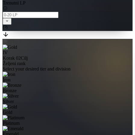
Trenutni LP
IV
Korak 02
Cilj
Željeni rank
Select your desired tier and division
Iron
Bronze
Silver
Gold
Platinum
Emerald