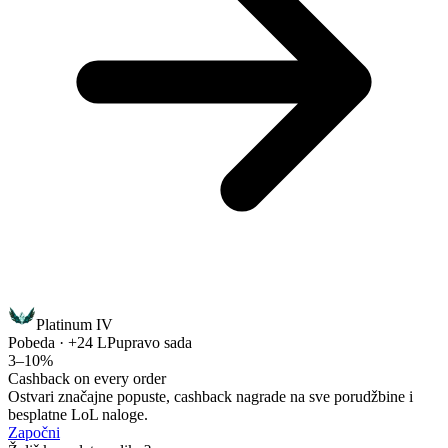
Platinum IV
Pobeda · +24 LP
upravo sada
3–10%
Cashback on every order
Ostvari značajne popuste, cashback nagrade na sve porudžbine i
besplatne LoL naloge.
Započni