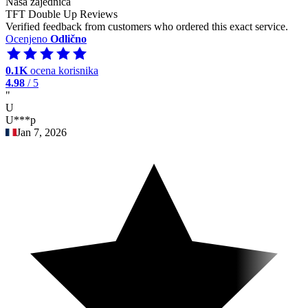
Naša zajednica
TFT Double Up Reviews
Verified feedback from customers who ordered this exact service.
Ocenjeno
Odlično
0.1K
ocena korisnika
4.98
/ 5
"
U
U***p
Jan 7, 2026