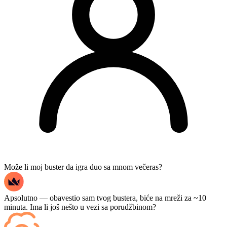
Može li moj buster da igra duo sa mnom večeras?
Apsolutno — obavestio sam tvog bustera, biće na mreži za ~10
minuta. Ima li još nešto u vezi sa porudžbinom?