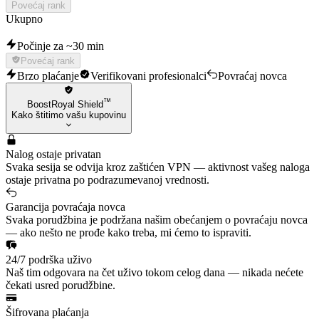
Povećaj rank
Ukupno
Počinje za ~30 min
Povećaj rank
Brzo plaćanje
Verifikovani profesionalci
Povraćaj novca
™
BoostRoyal Shield
Kako štitimo vašu kupovinu
Nalog ostaje privatan
Svaka sesija se odvija kroz zaštićen VPN — aktivnost vašeg naloga
ostaje privatna po podrazumevanoj vrednosti.
Garancija povraćaja novca
Svaka porudžbina je podržana našim obećanjem o povraćaju novca
— ako nešto ne prođe kako treba, mi ćemo to ispraviti.
24/7 podrška uživo
Naš tim odgovara na čet uživo tokom celog dana — nikada nećete
čekati usred porudžbine.
Šifrovana plaćanja