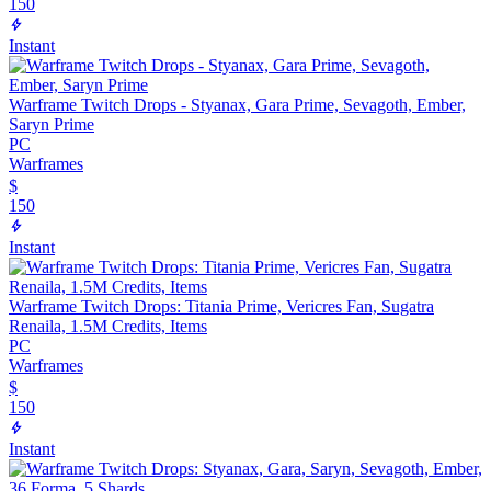
150
Instant
Warframe Twitch Drops - Styanax, Gara Prime, Sevagoth, Ember,
Saryn Prime
PC
Warframes
$
150
Instant
Warframe Twitch Drops: Titania Prime, Vericres Fan, Sugatra
Renaila, 1.5M Credits, Items
PC
Warframes
$
150
Instant