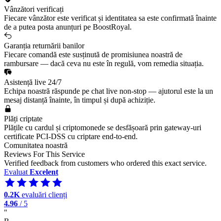
Vânzători verificați
Fiecare vânzător este verificat și identitatea sa este confirmată înainte
de a putea posta anunțuri pe BoostRoyal.
Garanția returnării banilor
Fiecare comandă este susținută de promisiunea noastră de
rambursare — dacă ceva nu este în regulă, vom remedia situația.
Asistență live 24/7
Echipa noastră răspunde pe chat live non-stop — ajutorul este la un
mesaj distanță înainte, în timpul și după achiziție.
Plăți criptate
Plățile cu cardul și criptomonede se desfășoară prin gateway-uri
certificate PCI-DSS cu criptare end-to-end.
Comunitatea noastră
Reviews For This Service
Verified feedback from customers who ordered this exact service.
Evaluat
Excelent
0.2K
evaluări clienți
4.96
/ 5
"