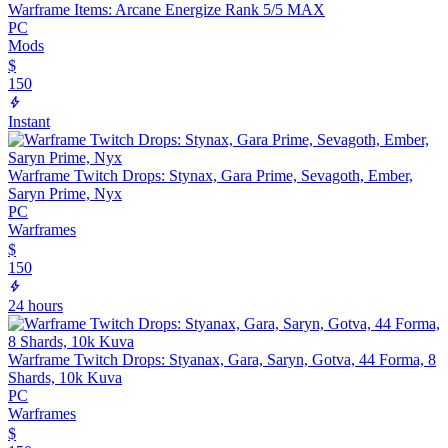
Warframe Items: Arcane Energize Rank 5/5 MAX
PC
Mods
$
150
Instant
Warframe Twitch Drops: Stynax, Gara Prime, Sevagoth, Ember,
Saryn Prime, Nyx
PC
Warframes
$
150
24 hours
Warframe Twitch Drops: Styanax, Gara, Saryn, Gotva, 44 Forma, 8
Shards, 10k Kuva
PC
Warframes
$