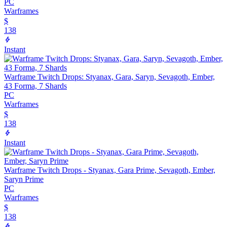
PC
Warframes
$
138
Instant
Warframe Twitch Drops: Styanax, Gara, Saryn, Sevagoth, Ember,
43 Forma, 7 Shards
PC
Warframes
$
138
Instant
Warframe Twitch Drops - Styanax, Gara Prime, Sevagoth, Ember,
Saryn Prime
PC
Warframes
$
138