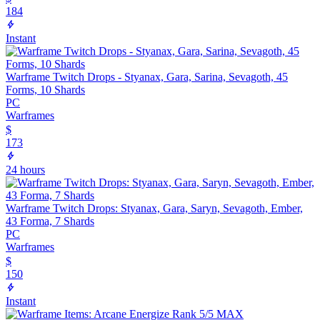
184
Instant
Warframe Twitch Drops - Styanax, Gara, Sarina, Sevagoth, 45
Forms, 10 Shards
PC
Warframes
$
173
24 hours
Warframe Twitch Drops: Styanax, Gara, Saryn, Sevagoth, Ember,
43 Forma, 7 Shards
PC
Warframes
$
150
Instant