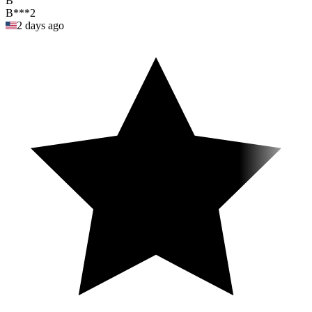
B
B***2
2 days ago