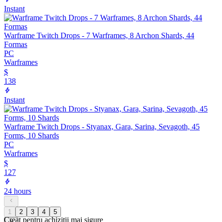
Instant
Warframe Twitch Drops - 7 Warframes, 8 Archon Shards, 44
Formas
PC
Warframes
$
138
Instant
Warframe Twitch Drops - Styanax, Gara, Sarina, Sevagoth, 45
Forms, 10 Shards
PC
Warframes
$
127
24 hours
1
2
3
4
5
Creat pentru achiziții mai sigure