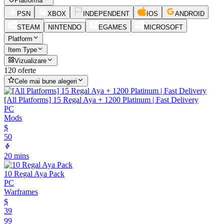
Platformă
PSN
XBOX
INDEPENDENT
IOS
ANDROID
STEAM
NINTENDO
EGAMES
MICROSOFT
Platform
Item Type
Vizualizare
120 oferte
Cele mai bune alegeri
[All Platforms] 15 Regal Aya + 1200 Platinum | Fast Delivery
PC
Mods
$
50
20 mins
10 Regal Aya Pack
PC
Warframes
$
39
99