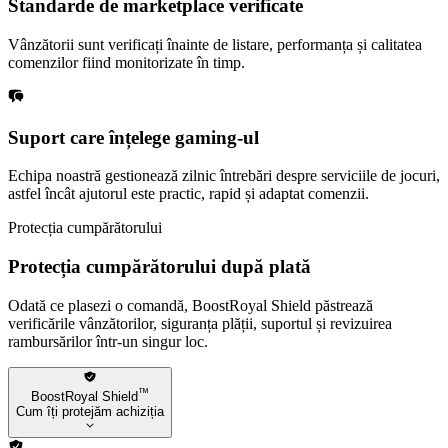
Standarde de marketplace verificate
Vânzătorii sunt verificați înainte de listare, performanța și calitatea
comenzilor fiind monitorizate în timp.
Suport care înțelege gaming-ul
Echipa noastră gestionează zilnic întrebări despre serviciile de jocuri,
astfel încât ajutorul este practic, rapid și adaptat comenzii.
Protecția cumpărătorului
Protecția cumpărătorului după plată
Odată ce plasezi o comandă, BoostRoyal Shield păstrează
verificările vânzătorilor, siguranța plății, suportul și revizuirea
rambursărilor într-un singur loc.
™
BoostRoyal Shield
Cum îți protejăm achiziția