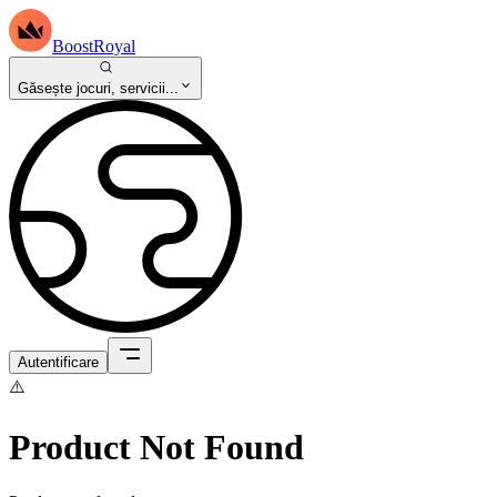
BoostRoyal
Găsește jocuri, servicii...
Autentificare
⚠️
Product Not Found