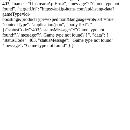
403, "name": "UpstreamApiError", "message": "Game type not
found", "targetUrl": "https://api.ig-items.com/api/listing-data?
gameType=lol-
boosting&productType=expedition&language=ro&isBr=true",
"contentType": "application/json", "bodyText": "
{\"statusCode\":403,\"statusMessage\":\"Game type not
found\",\"message\":\"Game type not found\"}", "data": {
"statusCode": 403, "statusMessage": "Game type not found",
"message": "Game type not found" } }