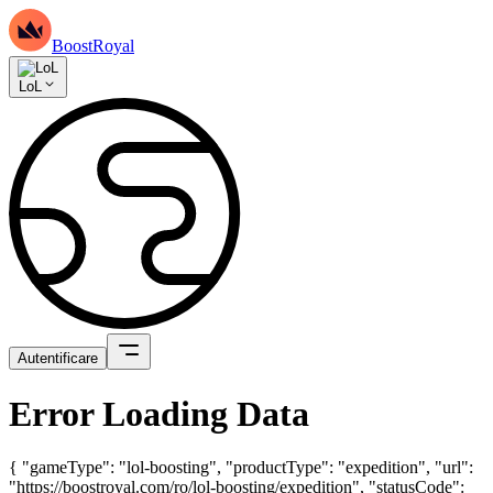
BoostRoyal
LoL
Autentificare
Error Loading Data
{ "gameType": "lol-boosting", "productType": "expedition", "url":
"https://boostroyal.com/ro/lol-boosting/expedition", "statusCode":