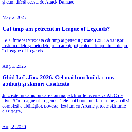
și cum diferă acesta de Attack Damage.
May 2, 2025
Cât timp am petrecut în League of Legends?
Te-ai întrebat vreodată cât timp ai petrecut jucând LoL? Află ușor
instrumentele și metodele prin care îți poți calcula timpul total de joc
în League of Legends.
Aug 5, 2026
Ghid LoL Jinx 2026: Cel mai bun build, rune,
abilități și skinuri clasificate
Jinx este un campion care domină patch-urile recente ca ADC de
nivel S în League of Legends. Cele mai bune build-uri, rune, analiză
completă a abilităților, poveste, legături cu Arcane și toate skinurile
clasificate.
Aug 2, 2026