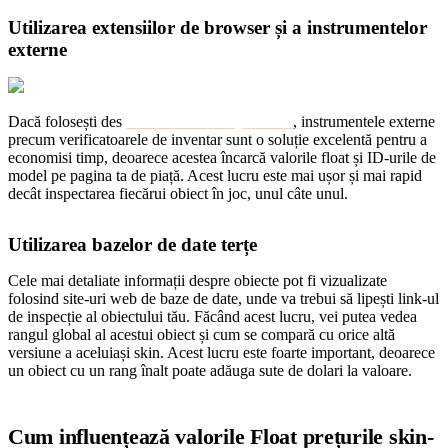
Utilizarea extensiilor de browser și a instrumentelor
externe
Dacă folosești des
Steam Community Market
, instrumentele externe
precum verificatoarele de inventar sunt o soluție excelentă pentru a
economisi timp, deoarece acestea încarcă valorile float și ID-urile de
model pe pagina ta de piață. Acest lucru este mai ușor și mai rapid
decât inspectarea fiecărui obiect în joc, unul câte unul.
Utilizarea bazelor de date terțe
Cele mai detaliate informații despre obiecte pot fi vizualizate
folosind site-uri web de baze de date, unde va trebui să lipești link-ul
de inspecție al obiectului tău. Făcând acest lucru, vei putea vedea
rangul global al acestui obiect și cum se compară cu orice altă
versiune a aceluiași skin. Acest lucru este foarte important, deoarece
un obiect cu un rang înalt poate adăuga sute de dolari la valoare.
Cum influențează valorile Float prețurile skin-