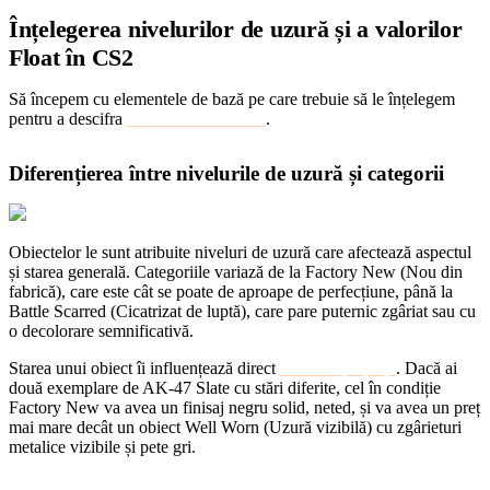
Înțelegerea nivelurilor de uzură și a valorilor
Float în CS2
Să începem cu elementele de bază pe care trebuie să le înțelegem
pentru a descifra
valorile float în CS2
.
Diferențierea între nivelurile de uzură și categorii
Obiectelor le sunt atribuite niveluri de uzură care afectează aspectul
și starea generală. Categoriile variază de la Factory New (Nou din
fabrică), care este cât se poate de aproape de perfecțiune, până la
Battle Scarred (Cicatrizat de luptă), care pare puternic zgâriat sau cu
o decolorare semnificativă.
Starea unui obiect îi influențează direct
valoarea pe piață
. Dacă ai
două exemplare de AK-47 Slate cu stări diferite, cel în condiție
Factory New va avea un finisaj negru solid, neted, și va avea un preț
mai mare decât un obiect Well Worn (Uzură vizibilă) cu zgârieturi
metalice vizibile și pete gri.