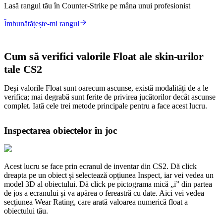
Lasă rangul tău în Counter-Strike pe mâna unui profesionist
Îmbunătățește-mi rangul
Cum să verifici valorile Float ale skin-urilor
tale CS2
Deși valorile Float sunt oarecum ascunse, există modalități de a le
verifica; mai degrabă sunt ferite de privirea jucătorilor decât ascunse
complet. Iată cele trei metode principale pentru a face acest lucru.
Inspectarea obiectelor în joc
Acest lucru se face prin ecranul de inventar din CS2. Dă click
dreapta pe un obiect și selectează opțiunea Inspect, iar vei vedea un
model 3D al obiectului. Dă click pe pictograma mică „i” din partea
de jos a ecranului și va apărea o fereastră cu date. Aici vei vedea
secțiunea Wear Rating, care arată valoarea numerică float a
obiectului tău.