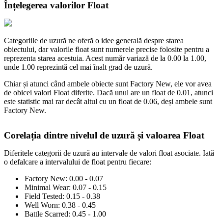
Înțelegerea valorilor Float
Categoriile de uzură ne oferă o idee generală despre starea
obiectului, dar valorile float sunt numerele precise folosite pentru a
reprezenta starea acestuia. Acest număr variază de la 0.00 la 1.00,
unde 1.00 reprezintă cel mai înalt grad de uzură.
Chiar și atunci când ambele obiecte sunt Factory New, ele vor avea
de obicei valori Float diferite. Dacă unul are un float de 0.01, atunci
este statistic mai rar decât altul cu un float de 0.06, deși ambele sunt
Factory New.
Corelația dintre nivelul de uzură și valoarea Float
Diferitele categorii de uzură au intervale de valori float asociate. Iată
o defalcare a intervalului de float pentru fiecare:
Factory New: 0.00 - 0.07
Minimal Wear: 0.07 - 0.15
Field Tested: 0.15 - 0.38
Well Worn: 0.38 - 0.45
Battle Scarred: 0.45 - 1.00