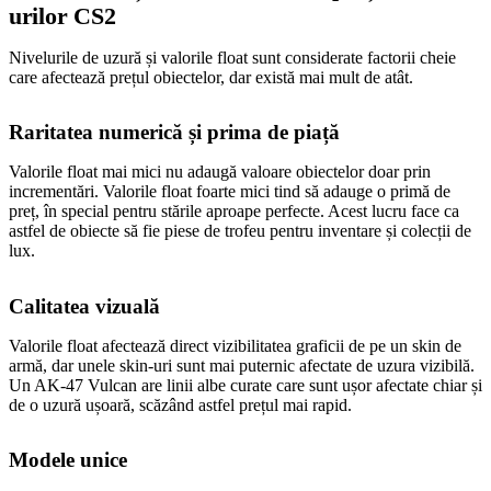
urilor CS2
Nivelurile de uzură și valorile float sunt considerate factorii cheie
care afectează prețul obiectelor, dar există mai mult de atât.
Raritatea numerică și prima de piață
Valorile float mai mici nu adaugă valoare obiectelor doar prin
incrementări. Valorile float foarte mici tind să adauge o primă de
preț, în special pentru stările aproape perfecte. Acest lucru face ca
astfel de obiecte să fie piese de trofeu pentru inventare și colecții de
lux.
Calitatea vizuală
Valorile float afectează direct vizibilitatea graficii de pe un skin de
armă, dar unele skin-uri sunt mai puternic afectate de uzura vizibilă.
Un AK-47 Vulcan are linii albe curate care sunt ușor afectate chiar și
de o uzură ușoară, scăzând astfel prețul mai rapid.
Modele unice