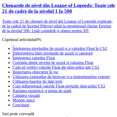
Chenarele de nivel din League of Legends: Toate cele
21 de cadre de la nivelul 1 la 500
Toate cele 21 de chenare de nivel din League of Legends explicate,
de la cadrul de început Piltover până la prestigiosul chenar Eternus
de la nivelul 500. Listă completă și sfaturi pentru XP.
Cuprinsul articolului
0%
Înțelegerea nivelurilor de uzură și a valorilor Float în CS2
Diferențierea între nivelurile de uzură și categorii
Înțelegerea valorilor Float
Corelația dintre nivelul de uzură și valoarea Float
Cum să verifici valorile Float ale skin-urilor tale CS2
Inspectarea obiectelor în joc
Utilizarea extensiilor de browser și a instrumentelor externe
Utilizarea bazelor de date terțe
Cum influențează valorile Float prețurile skin-urilor CS2
Raritatea numerică și prima de piață
Calitatea vizuală
Modele unice
Concluzie
Sari peste corvoadă