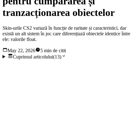
pentru cumpărarea și
tranzacționarea obiectelor
Skin-urile CS2 variază în funcție de raritate și caracteristici, dar
există un alt sistem în joc care diferențiază obiectele identice între
ele: valorile float.
May 22, 2026
5 min de citit
Cuprinsul articolului
(
13
)
Skin-urile CS2 variază în funcție de raritate și caracteristici,
dar există un alt sistem în joc care diferențiază obiectele
identice între ele: valorile float. Totuși, acest lucru provoacă
confuzie în rândul jucătorilor, deoarece introduce un nivel
suplimentar de complexitate. Să analizăm mai îndeaproape
valorile float din joc pentru a înțelege mai bine valoarea
obiectelor în Counter-Strike 2.