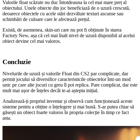
Valorile float scăzute nu duc întotdeauna la cel mai mare preț al
obiectului. Unele obiecte din joc beneficiază de o uzură crescută,
deoarece obiectele cu acele stări dezvăluie texturi ascunse sau
schimbări de culoare care le afectează prețul.
Există, de asemenea, skin-uri care nu pot fi obținute în starea
Factory New, așa că cel mai înalt nivel de uzură disponibil al acelui
obiect devine cel mai valoros.
Concluzie
Nivelurile de uzură și valorile Float din CS2 par complicate, dar
permit jocului să diversifice caracteristicile obiectelor într-un mod
unic pe care alte jocuri cu greu îl pot replica. Pare complicat, dar este
mult mai ușor de înțeles decât te-ai aștepta inițial.
Analizează-ți propriul inventar și observă cum funcționează aceste
sisteme pentru a obține o înțelegere și mai bună. S-ar putea chiar să
găsești un obiect foarte valoros în propria colecție în timp ce faci
asta.