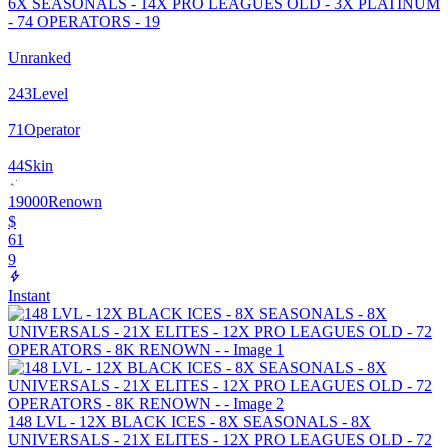
6X SEASONALS - 14X PRO LEAGUES OLD - 3X PLATINUM
- 74 OPERATORS - 19
Unranked
243
Level
71
Operator
44
Skin
19000
Renown
$
61
9
Instant
148 LVL - 12X BLACK ICES - 8X SEASONALS - 8X
UNIVERSALS - 21X ELITES - 12X PRO LEAGUES OLD - 72