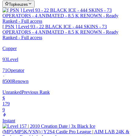
Topkeuzes
[ PSN ] Level 93 - 22 BLACK ICE - 444 SKINS - 73
OPERATORS - 4 ANIMATED - 8.5 K RENOWN - Ready
Ranked - Full access
Copper
93
Level
71
Operator
8500
Renown
Unranked
Previous Rank
$
179
9
Instant