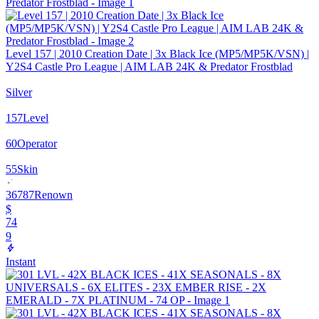
Level 157 | 2010 Creation Date | 3x Black Ice (MP5/MP5K/VSN) |
Y2S4 Castle Pro League | AIM LAB 24K & Predator Frostblad
Silver
157
Level
60
Operator
55
Skin
36787
Renown
$
74
9
Instant