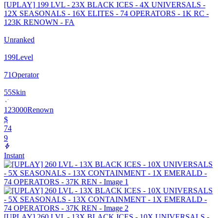
[UPLAY] 199 LVL - 23X BLACK ICES - 4X UNIVERSALS -
12X SEASONALS - 16X ELITES - 74 OPERATORS - 1K RC -
123K RENOWN - FA
Unranked
199
Level
71
Operator
55
Skin
123000
Renown
$
74
9
Instant
[UPLAY] 260 LVL - 13X BLACK ICES - 10X UNIVERSALS -