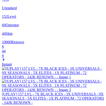
Unranked
152
Level
60
Operator
44
Skin
10000
Renown
$
44
9
Instant
[UPLAY] 157 LVL - 7X BLACK ICES - 3X UNIVERSALS - 9X
SEASONALS - 5X ELITES - 1X PLATINUM - 72 OPERATORS
- 142K RENOWN -