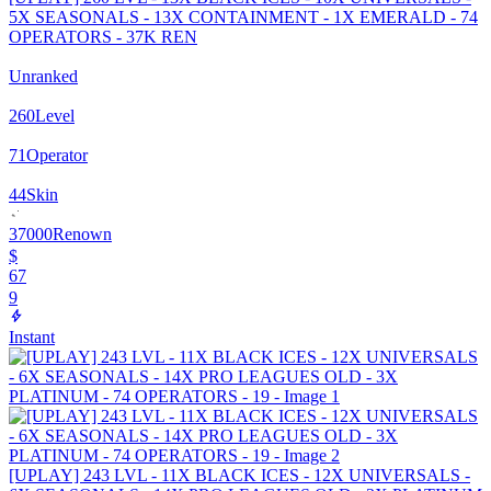
5X SEASONALS - 13X CONTAINMENT - 1X EMERALD - 74
OPERATORS - 37K REN
Unranked
260
Level
71
Operator
44
Skin
37000
Renown
$
67
9
Instant
[UPLAY] 243 LVL - 11X BLACK ICES - 12X UNIVERSALS -