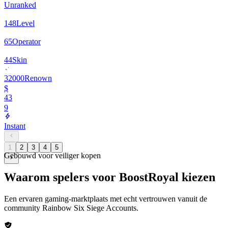
Unranked
148
Level
65
Operator
44
Skin
32000
Renown
$
43
9
Instant
1
2
3
4
5
Gebouwd voor veiliger kopen
Waarom spelers voor BoostRoyal kiezen
Een ervaren gaming-marktplaats met echt vertrouwen vanuit de
community
Rainbow Six Siege Accounts
.