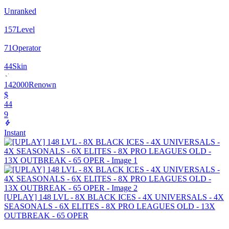
Unranked
157
Level
71
Operator
44
Skin
142000
Renown
$
44
9
Instant
[UPLAY] 148 LVL - 8X BLACK ICES - 4X UNIVERSALS - 4X
SEASONALS - 6X ELITES - 8X PRO LEAGUES OLD - 13X
OUTBREAK - 65 OPER