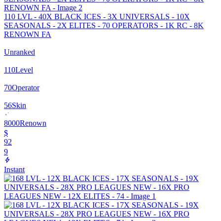
110 LVL - 40X BLACK ICES - 3X UNIVERSALS - 10X
SEASONALS - 2X ELITES - 70 OPERATORS - 1K RC - 8K
RENOWN FA
Unranked
110
Level
70
Operator
56
Skin
8000
Renown
$
92
9
Instant