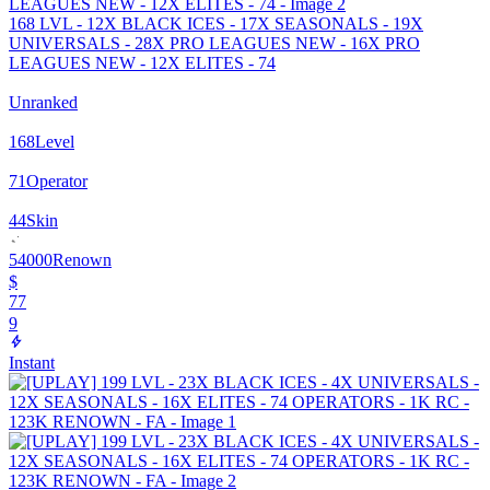
168 LVL - 12X BLACK ICES - 17X SEASONALS - 19X
UNIVERSALS - 28X PRO LEAGUES NEW - 16X PRO
LEAGUES NEW - 12X ELITES - 74
Unranked
168
Level
71
Operator
44
Skin
54000
Renown
$
77
9
Instant