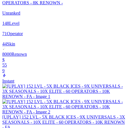
OPERATORS - 8K RENOWN -
Unranked
148
Level
71
Operator
44
Skin
8000
Renown
$
55
9
Instant
[UPLAY] 152 LVL - 5X BLACK ICES - 9X UNIVERSALS - 3X
SEASONALS - 10X ELITE - 60 OPERATORS - 10K RENOWN
- FA