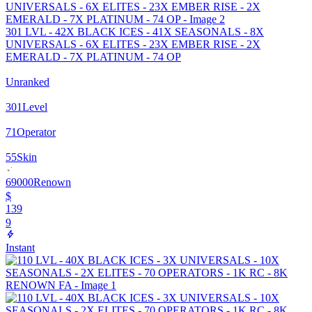
301 LVL - 42X BLACK ICES - 41X SEASONALS - 8X
UNIVERSALS - 6X ELITES - 23X EMBER RISE - 2X
EMERALD - 7X PLATINUM - 74 OP
Unranked
301
Level
71
Operator
55
Skin
69000
Renown
$
139
9
Instant