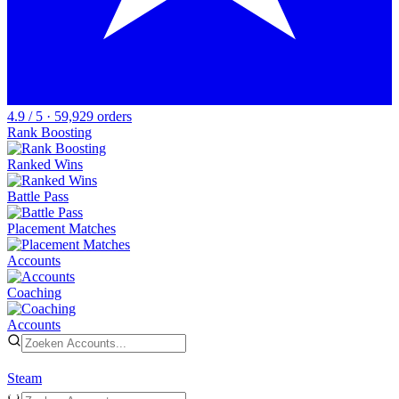
4.9 / 5 · 59,929 orders
Rank Boosting
Ranked Wins
Battle Pass
Placement Matches
Accounts
Coaching
Accounts
Steam