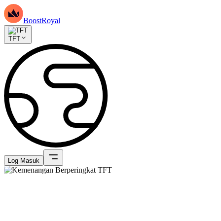
BoostRoyal
TFT
Log Masuk