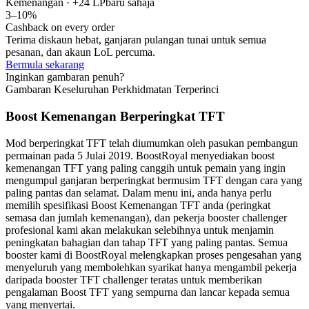
Kemenangan · +24 LP
baru sahaja
3–10%
Cashback on every order
Terima diskaun hebat, ganjaran pulangan tunai untuk semua
pesanan, dan akaun LoL percuma.
Bermula sekarang
Inginkan gambaran penuh?
Gambaran Keseluruhan Perkhidmatan Terperinci
Boost Kemenangan Berperingkat TFT
Mod berperingkat TFT telah diumumkan oleh pasukan pembangun
permainan pada 5 Julai 2019. BoostRoyal menyediakan boost
kemenangan TFT yang paling canggih untuk pemain yang ingin
mengumpul ganjaran berperingkat bermusim TFT dengan cara yang
paling pantas dan selamat. Dalam menu ini, anda hanya perlu
memilih spesifikasi Boost Kemenangan TFT anda (peringkat
semasa dan jumlah kemenangan), dan pekerja booster challenger
profesional kami akan melakukan selebihnya untuk menjamin
peningkatan bahagian dan tahap TFT yang paling pantas. Semua
booster kami di BoostRoyal melengkapkan proses pengesahan yang
menyeluruh yang membolehkan syarikat hanya mengambil pekerja
daripada booster TFT challenger teratas untuk memberikan
pengalaman Boost TFT yang sempurna dan lancar kepada semua
yang menyertai.