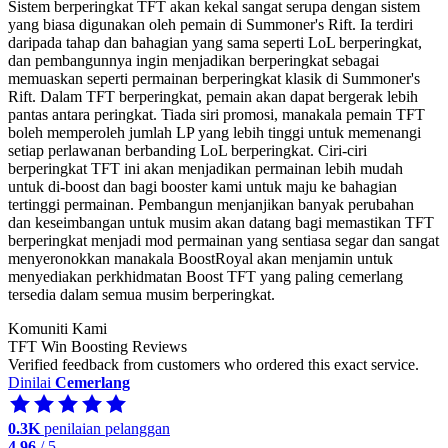
Sistem berperingkat TFT akan kekal sangat serupa dengan sistem
yang biasa digunakan oleh pemain di Summoner's Rift. Ia terdiri
daripada tahap dan bahagian yang sama seperti LoL berperingkat,
dan pembangunnya ingin menjadikan berperingkat sebagai
memuaskan seperti permainan berperingkat klasik di Summoner's
Rift. Dalam TFT berperingkat, pemain akan dapat bergerak lebih
pantas antara peringkat. Tiada siri promosi, manakala pemain TFT
boleh memperoleh jumlah LP yang lebih tinggi untuk memenangi
setiap perlawanan berbanding LoL berperingkat. Ciri-ciri
berperingkat TFT ini akan menjadikan permainan lebih mudah
untuk di-boost dan bagi booster kami untuk maju ke bahagian
tertinggi permainan. Pembangun menjanjikan banyak perubahan
dan keseimbangan untuk musim akan datang bagi memastikan TFT
berperingkat menjadi mod permainan yang sentiasa segar dan sangat
menyeronokkan manakala BoostRoyal akan menjamin untuk
menyediakan perkhidmatan Boost TFT yang paling cemerlang
tersedia dalam semua musim berperingkat.
Komuniti Kami
TFT Win Boosting Reviews
Verified feedback from customers who ordered this exact service.
Dinilai
Cemerlang
0.3K
penilaian pelanggan
4.96
/ 5