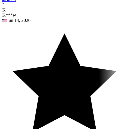
"
K
K***w
Jun 14, 2026