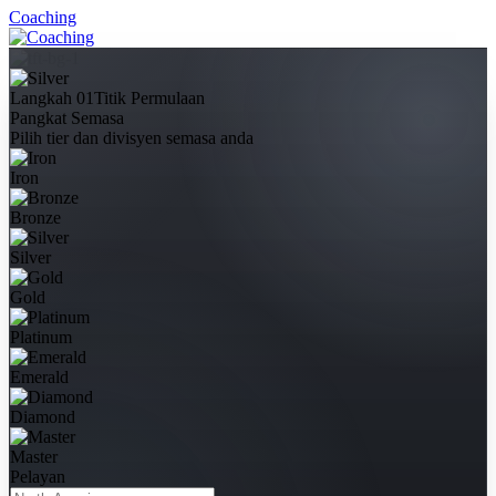
Coaching
Langkah 01
Titik Permulaan
Pangkat Semasa
Pilih tier dan divisyen semasa anda
Iron
Bronze
Silver
Gold
Platinum
Emerald
Diamond
Master
Pelayan