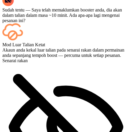
Sudah tentu — Saya telah memaklumkan booster anda, dia akan
dalam talian dalam masa ~10 minit. Ada apa-apa lagi mengenai
pesanan ini?
Ya — setiap perlawanan akan muncul pada papan pemuka anda
Mod Luar Talian Ketat
sebaik sahaja ia tamat, dan jika anda ingin menonton perlawanan
Akaun anda kekal luar talian pada senarai rakan dalam permainan
tersebut, tambahkan Penstriman semasa pembayaran.
anda sepanjang tempoh boost — percuma untuk setiap pesanan.
Senarai rakan