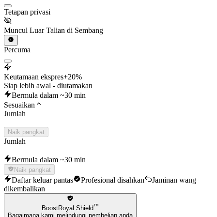
Tetapan privasi
Muncul Luar Talian di Sembang
Percuma
Keutamaan ekspres
+20%
Siap lebih awal - diutamakan
Bermula dalam ~30 min
Sesuaikan
Jumlah
Naik pangkat
Jumlah
Bermula dalam ~30 min
Naik pangkat
Daftar keluar pantas
Profesional disahkan
Jaminan wang
dikembalikan
™
BoostRoyal Shield
Bagaimana kami melindungi pembelian anda