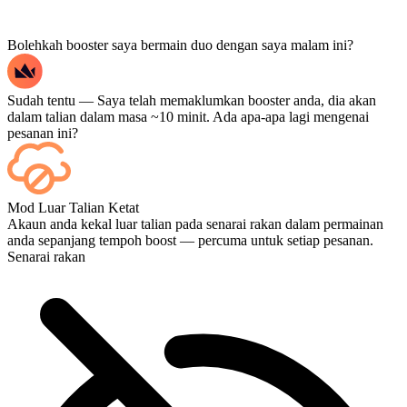
Bolehkah booster saya bermain duo dengan saya malam ini?
Sudah tentu — Saya telah memaklumkan booster anda, dia akan
dalam talian dalam masa ~10 minit. Ada apa-apa lagi mengenai
pesanan ini?
Ya — setiap perlawanan akan muncul pada papan pemuka anda
Mod Luar Talian Ketat
sebaik sahaja ia tamat, dan jika anda ingin menonton perlawanan
Akaun anda kekal luar talian pada senarai rakan dalam permainan
tersebut, tambahkan Penstriman semasa pembayaran.
anda sepanjang tempoh boost — percuma untuk setiap pesanan.
Senarai rakan