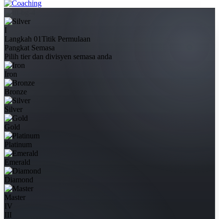
I
Langkah 01
Titik Permulaan
Pangkat Semasa
Pilih tier dan divisyen semasa anda
Iron
Bronze
Silver
Gold
Platinum
Emerald
Diamond
Master
IV
III