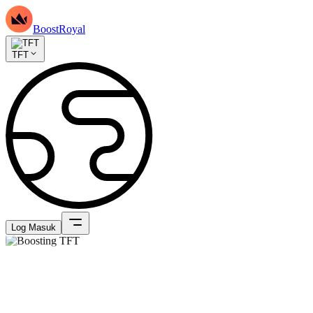
BoostRoyal
TFT
Log Masuk