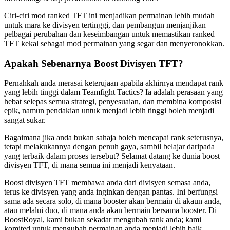
Ciri-ciri mod ranked TFT ini menjadikan permainan lebih mudah
untuk mara ke divisyen tertinggi, dan pembangun menjanjikan
pelbagai perubahan dan keseimbangan untuk memastikan ranked
TFT kekal sebagai mod permainan yang segar dan menyeronokkan.
Apakah Sebenarnya Boost Divisyen TFT?
Pernahkah anda merasai keterujaan apabila akhirnya mendapat rank
yang lebih tinggi dalam Teamfight Tactics? Ia adalah perasaan yang
hebat selepas semua strategi, penyesuaian, dan membina komposisi
epik, namun pendakian untuk menjadi lebih tinggi boleh menjadi
sangat sukar.
Bagaimana jika anda bukan sahaja boleh mencapai rank seterusnya,
tetapi melakukannya dengan penuh gaya, sambil belajar daripada
yang terbaik dalam proses tersebut? Selamat datang ke dunia boost
divisyen TFT, di mana semua ini menjadi kenyataan.
Boost divisyen TFT membawa anda dari divisyen semasa anda,
terus ke divisyen yang anda inginkan dengan pantas. Ini berfungsi
sama ada secara solo, di mana booster akan bermain di akaun anda,
atau melalui duo, di mana anda akan bermain bersama booster. Di
BoostRoyal, kami bukan sekadar mengubah rank anda; kami
komited untuk mengubah permainan anda menjadi lebih baik.