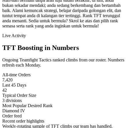
Hari-hari bermain tanpa arah tuju sudah berakhir; di sini, anda
bukan sekadar mendaki; anda sedang berkembang dan bertambah
baik. Alami kemuncak strategi, belajar daripada golongan elit, dan
tuntut tempat anda di kalangan tier tertinggi. Rank TFT terunggul
anda menanti. Sedia untuk bermula? Skrol ke atas dan pilih rank
semasa serta rank yang anda inginkan untuk bermula!
Live Activity
TFT Boosting in Numbers
Ongoing Teamfight Tactics ranked climbs from our roster. Numbers
refresh each Monday.
All-time Orders
7,420
Last 45 Days
42
Typical Order Size
3 divisions
Most Popular Desired Rank
Diamond IV
Order feed
Recent order highlights
Weekly-rotating sample of TFT climbs our team has handled.