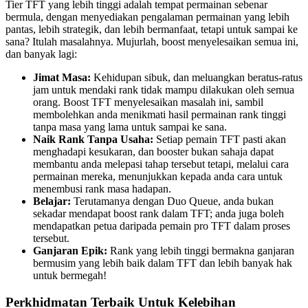
Tier TFT yang lebih tinggi adalah tempat permainan sebenar
bermula, dengan menyediakan pengalaman permainan yang lebih
pantas, lebih strategik, dan lebih bermanfaat, tetapi untuk sampai ke
sana? Itulah masalahnya. Mujurlah, boost menyelesaikan semua ini,
dan banyak lagi:
Jimat Masa:
Kehidupan sibuk, dan meluangkan beratus-ratus
jam untuk mendaki rank tidak mampu dilakukan oleh semua
orang. Boost TFT menyelesaikan masalah ini, sambil
membolehkan anda menikmati hasil permainan rank tinggi
tanpa masa yang lama untuk sampai ke sana.
Naik Rank Tanpa Usaha:
Setiap pemain TFT pasti akan
menghadapi kesukaran, dan booster bukan sahaja dapat
membantu anda melepasi tahap tersebut tetapi, melalui cara
permainan mereka, menunjukkan kepada anda cara untuk
menembusi rank masa hadapan.
Belajar:
Terutamanya dengan Duo Queue, anda bukan
sekadar mendapat boost rank dalam TFT; anda juga boleh
mendapatkan petua daripada pemain pro TFT dalam proses
tersebut.
Ganjaran Epik:
Rank yang lebih tinggi bermakna ganjaran
bermusim yang lebih baik dalam TFT dan lebih banyak hak
untuk bermegah!
Perkhidmatan Terbaik Untuk Kelebihan