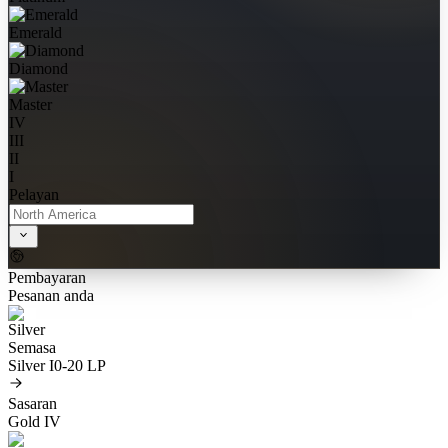
Emerald
Diamond
Master
IV
III
II
I
Pelayan
Pembayaran
Pesanan anda
Semasa
Silver I
0-20 LP
Sasaran
Gold IV