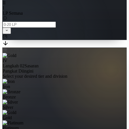
II
I
LP Semasa
IV
Langkah 02
Sasaran
Pangkat Diingini
Select your desired tier and division
Iron
Bronze
Silver
Gold
Platinum