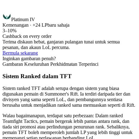
Platinum IV
Kemenangan · +24 LP
baru sahaja
3–10%
Cashback on every order
Terima diskaun hebat, ganjaran pulangan tunai untuk semua
pesanan, dan akaun LoL percuma.
Bermula sekarang
Inginkan gambaran penuh?
Gambaran Keseluruhan Perkhidmatan Terperinci
Sistem Ranked dalam TFT
Sistem ranked TFT adalah serupa dengan sistem yang biasa
digunakan pemain di Summoner's Rift. Ia terdiri daripada tier dan
divisyen yang sama seperti LoL, dan pembangunnya sentiasa
berusaha untuk menjadikan ranked sama memuaskan seperti di Rift.
Walau bagaimanapun, terdapat satu perbezaan: Dalam ranked
Teamfight Tactics, pemain bergerak lebih pantas antara rank, dan
tiada siri promosi atau perlindungan penurunan rank. Sebaliknya,
pemain TFT boleh memperoleh jumlah LP yang lebih tinggi untuk
memenangi setiap perlawanan berbanding LoL.