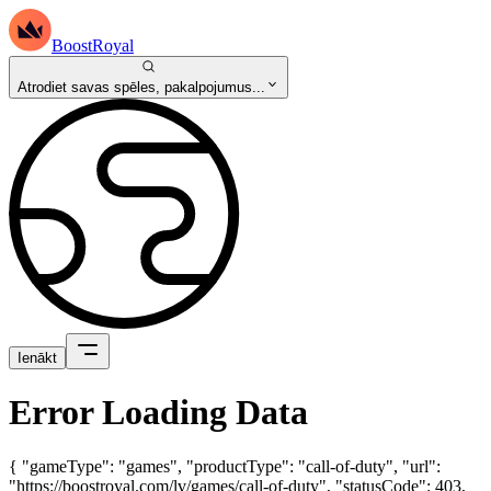
BoostRoyal
Atrodiet savas spēles, pakalpojumus...
Ienākt
Error Loading Data
{ "gameType": "games", "productType": "call-of-duty", "url":
"https://boostroyal.com/lv/games/call-of-duty", "statusCode": 403,