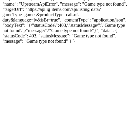
"name": "UpstreamApiError", "message": "Game type not found",
"targetUrl": "https://api.ig-items.com/api/listing-data?
gameType=games&productType=call-of-
duty&language=lv&isBr=true", "contentType": "application/json",
"bodyText": "{\"statusCode\":403,\"statusMessage\":\"Game type
not found\",\"message\":\"Game type not found\"}", "data": {
"statusCode": 403, "statusMessage": "Game type not found",
"message": "Game type not found" } }