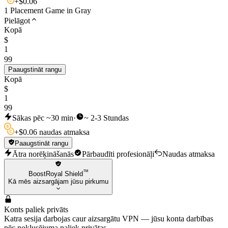
+
$
0.06
1 Placement Game in Gray
Pielāgot
Kopā
$
1
99
Paaugstināt rangu
Kopā
$
1
99
Sākas pēc ~30 min
·
~ 2-3 Stundas
+
$
0.06 naudas atmaksa
Paaugstināt rangu
Ātra norēķināšanās
Pārbaudīti profesionāļi
Naudas atmaksa
™
BoostRoyal Shield
Kā mēs aizsargājam jūsu pirkumu
Konts paliek privāts
Katra sesija darbojas caur aizsargātu VPN — jūsu konta darbības
pēc noklusējuma paliek privātas.