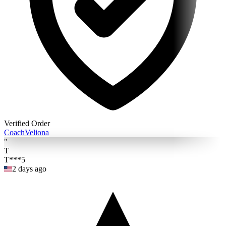
Verified Order
Coach
Veliona
"
T
T***5
2 days ago