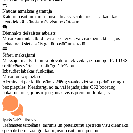
Naudas atmaksas garantija
Katram pasūtījumam ir mūsu atmaksas solījums — ja kaut kas
nenotiek kā plānots, mēs visu nokārtosim.
Diennakts tiešsaistes atbalsts
Mūsu komanda atbild tiešsaistes tērzētavā visu diennakti — jūs
nekad netiksiet atstāts gaidīt pasūtījuma vidū.
Šifrēti maksājumi
Maksājumi ar karti un kriptovalūtu tiek veikti, izmantojot PCI-DSS
sertificētas vārtejas ar pilnīgu šifrēšanu.
Izbaudiet labākās funkcijas.
Mūsu funkciju izlase
Aizmirstiet par kaitinošām spēlēm; sasniedziet savu pelnīto rangu
bez piepūles. Neatkarīgi no tā, vai iegādājaties CS2 boosting
pakalpojumus, jums ir pieejamas visas premium funkcijas.
Īpašs 24/7 atbalsts
Tiešsaistes tērzēšana, tālrunis un pieteikumu apstrāde visu diennakti,
speciālistiem uzraugot katru jūsu pasūtījuma posmu.