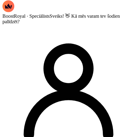
BoostRoyal · Speciālists
Sveiks! 👋 Kā mēs varam tev šodien
palīdzēt?