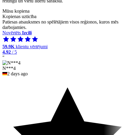
reitingu un vietu līderu sarakstā.
Mūsu kopiena
Kopienas uzticība
Patiesas atsauksmes no spēlētājiem visos reģionos, kuros mēs
darbojamies.
Novērtēts
Izcili
59.9K
klientu vērtējumi
4.92
/ 5
"
N***4
2 days ago