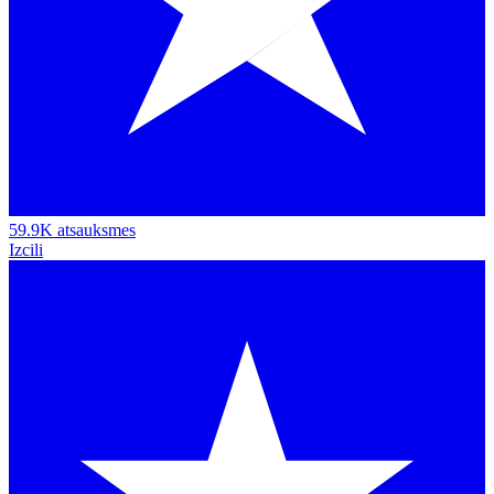
59.9K atsauksmes
Izcili