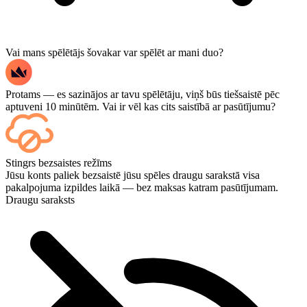
Vai mans spēlētājs šovakar var spēlēt ar mani duo?
Protams — es sazinājos ar tavu spēlētāju, viņš būs tiešsaistē pēc
aptuveni 10 minūtēm. Vai ir vēl kas cits saistībā ar pasūtījumu?
Jā — katra spēle parādās jūsu informācijas panelī, tiklīdz tā ir
Stingrs bezsaistes režīms
beigusies, un, ja vēlaties skatīties pašas spēles, pievienojiet
Jūsu konts paliek bezsaistē jūsu spēles draugu sarakstā visa
Straumēšanu (Streaming) norēķināšanās brīdī.
pakalpojuma izpildes laikā — bez maksas katram pasūtījumam.
Draugu saraksts