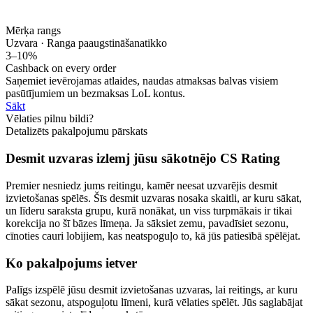
Mērķa rangs
Uzvara · Ranga paaugstināšana
tikko
3–10%
Cashback on every order
Saņemiet ievērojamas atlaides, naudas atmaksas balvas visiem
pasūtījumiem un bezmaksas LoL kontus.
Sākt
Vēlaties pilnu bildi?
Detalizēts pakalpojumu pārskats
Desmit uzvaras izlemj jūsu sākotnējo CS Rating
Premier nesniedz jums reitingu, kamēr neesat uzvarējis desmit
izvietošanas spēlēs. Šīs desmit uzvaras nosaka skaitli, ar kuru sākat,
un līderu saraksta grupu, kurā nonākat, un viss turpmākais ir tikai
korekcija no šī bāzes līmeņa. Ja sāksiet zemu, pavadīsiet sezonu,
cīnoties cauri lobijiem, kas neatspoguļo to, kā jūs patiesībā spēlējat.
Ko pakalpojums ietver
Palīgs izspēlē jūsu desmit izvietošanas uzvaras, lai reitings, ar kuru
sākat sezonu, atspoguļotu līmeni, kurā vēlaties spēlēt. Jūs saglabājat