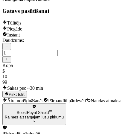
Gatavs pasūtīšanai
Tūlītējs
Piegāde
Instant
Daudzums:
Kopā
$
10
99
Sākas pēc ~30 min
Pirkt tūlīt
Ātra norēķināšanās
Pārbaudīti pārdevēji
Naudas atmaksa
™
BoostRoyal Shield
Kā mēs aizsargājam jūsu pirkumu
Pārbaudīti pārdevēji