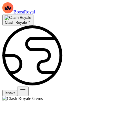
BoostRoyal
Clash Royale
Ienākt