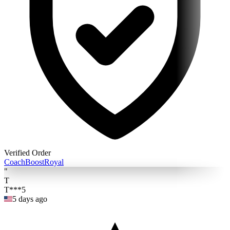
Verified Order
Coach
BoostRoyal
"
T
T***5
5 days ago