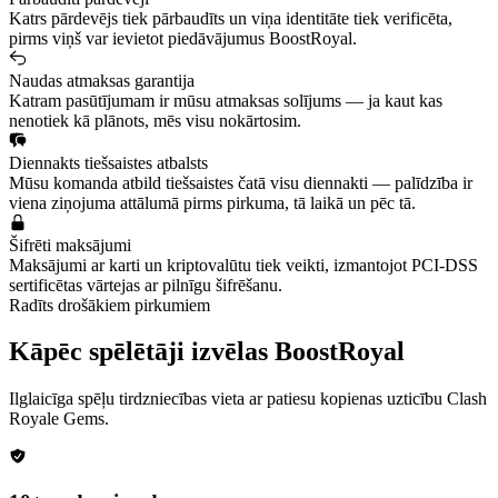
Katrs pārdevējs tiek pārbaudīts un viņa identitāte tiek verificēta,
pirms viņš var ievietot piedāvājumus BoostRoyal.
Naudas atmaksas garantija
Katram pasūtījumam ir mūsu atmaksas solījums — ja kaut kas
nenotiek kā plānots, mēs visu nokārtosim.
Diennakts tiešsaistes atbalsts
Mūsu komanda atbild tiešsaistes čatā visu diennakti — palīdzība ir
viena ziņojuma attālumā pirms pirkuma, tā laikā un pēc tā.
Šifrēti maksājumi
Maksājumi ar karti un kriptovalūtu tiek veikti, izmantojot PCI-DSS
sertificētas vārtejas ar pilnīgu šifrēšanu.
Radīts drošākiem pirkumiem
Kāpēc spēlētāji izvēlas BoostRoyal
Ilglaicīga spēļu tirdzniecības vieta ar patiesu kopienas uzticību
Clash
Royale Gems
.