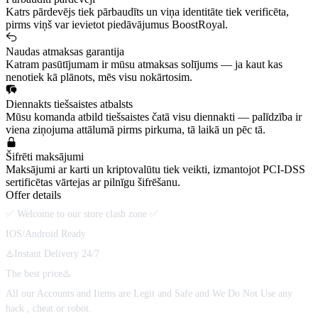
Katrs pārdevējs tiek pārbaudīts un viņa identitāte tiek verificēta,
pirms viņš var ievietot piedāvājumus BoostRoyal.
Naudas atmaksas garantija
Katram pasūtījumam ir mūsu atmaksas solījums — ja kaut kas
nenotiek kā plānots, mēs visu nokārtosim.
Diennakts tiešsaistes atbalsts
Mūsu komanda atbild tiešsaistes čatā visu diennakti — palīdzība ir
viena ziņojuma attālumā pirms pirkuma, tā laikā un pēc tā.
Šifrēti maksājumi
Maksājumi ar karti un kriptovalūtu tiek veikti, izmantojot PCI-DSS
sertificētas vārtejas ar pilnīgu šifrēšanu.
Offer details
✅ Welcome to our store clash zone ✅
IOS/Android Ready
♨️Instant Delivery 24/7
The best price♨️
All our Accounts and Items are Legit and Safe and We Do Not Use any
hack , cheat or robot.