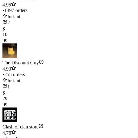
4.95
•
1397 orders
Instant
2
$
10
99
The Discount Guy
4.93
•
255 orders
Instant
1
$
29
99
Clash of clan store
4.76