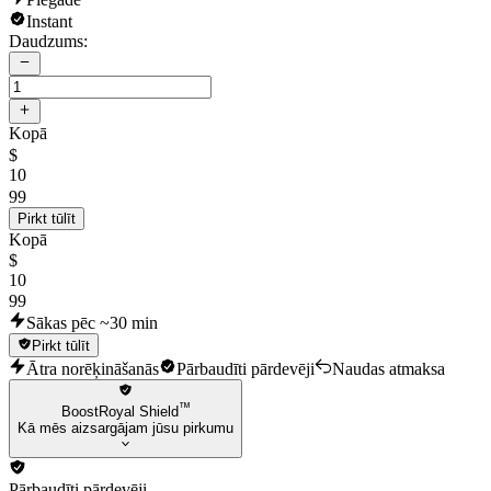
Instant
Daudzums:
Kopā
$
10
99
Pirkt tūlīt
Kopā
$
10
99
Sākas pēc ~30 min
Pirkt tūlīt
Ātra norēķināšanās
Pārbaudīti pārdevēji
Naudas atmaksa
™
BoostRoyal Shield
Kā mēs aizsargājam jūsu pirkumu
Pārbaudīti pārdevēji