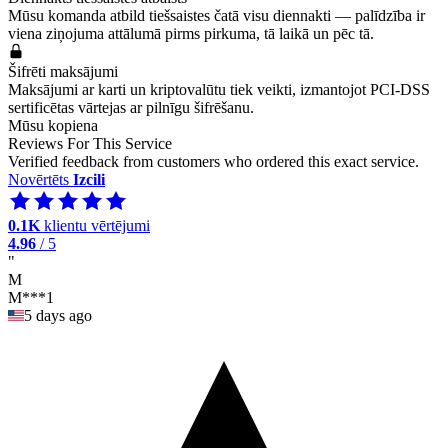
Mūsu komanda atbild tiešsaistes čatā visu diennakti — palīdzība ir
viena ziņojuma attālumā pirms pirkuma, tā laikā un pēc tā.
Šifrēti maksājumi
Maksājumi ar karti un kriptovalūtu tiek veikti, izmantojot PCI-DSS
sertificētas vārtejas ar pilnīgu šifrēšanu.
Mūsu kopiena
Reviews For This Service
Verified feedback from customers who ordered this exact service.
Novērtēts
Izcili
0.1K
klientu vērtējumi
4.96
/ 5
"
M
M***1
5 days ago