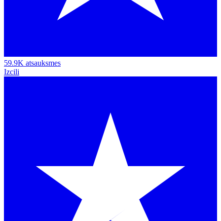
59.9K atsauksmes
Izcili