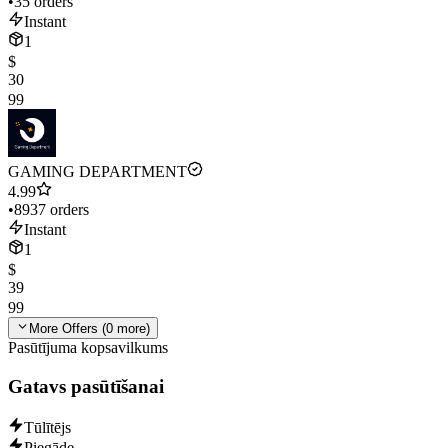
•
35 orders
Instant
1
$
30
99
GAMING DEPARTMENT
4.99
•
8937 orders
Instant
1
$
39
99
More Offers (
0
more)
Pasūtījuma kopsavilkums
Gatavs pasūtīšanai
Tūlītējs
Piegāde