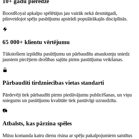
10+ gadu pieredze
BoostRoyal apkalpo spēlētājus jau vairāk nekā desmitgadi,
pilnveidojot spēļu pasūtījumu apstrādi populārākajās disciplīnās.
65 000+ klientu vērtējumu
Tūkstošiem izpildītu pasūtījumu un pārbaudītu atsauksmju sniedz
jauniem pircējiem drošības sajūtu pirms pasūtījuma veikšanas.
Pārbaudīti tirdzniecības vietas standarti
Pārdevēji tiek pārbaudīti pirms piedāvājumu publicēšanas, un viņu
sniegums un pasūtījumu kvalitāte tiek pastāvīgi uzraudzīta.
Atbalsts, kas pārzina spēles
Mūsu komanda katru dienu risina ar spēļu pakalpojumiem saistītus