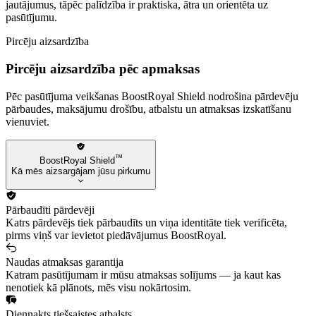
jautājumus, tāpēc palīdzība ir praktiska, ātra un orientēta uz
pasūtījumu.
Pircēju aizsardzība
Pircēju aizsardzība pēc apmaksas
Pēc pasūtījuma veikšanas BoostRoyal Shield nodrošina pārdevēju
pārbaudes, maksājumu drošību, atbalstu un atmaksas izskatīšanu
vienuviet.
™
BoostRoyal Shield
Kā mēs aizsargājam jūsu pirkumu
Pārbaudīti pārdevēji
Katrs pārdevējs tiek pārbaudīts un viņa identitāte tiek verificēta,
pirms viņš var ievietot piedāvājumus BoostRoyal.
Naudas atmaksas garantija
Katram pasūtījumam ir mūsu atmaksas solījums — ja kaut kas
nenotiek kā plānots, mēs visu nokārtosim.
Diennakts tiešsaistes atbalsts