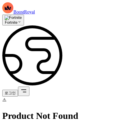
BoostRoyal
Fortnite
로그인
⚠️
Product Not Found