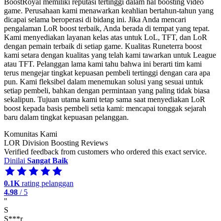
BoostRoyal memiliki reputasi tertinggi dalam hal boosting video
game. Perusahaan kami menawarkan keahlian bertahun-tahun yang
dicapai selama beroperasi di bidang ini. Jika Anda mencari
pengalaman LoR boost terbaik, Anda berada di tempat yang tepat.
Kami menyediakan layanan kelas atas untuk LoL, TFT, dan LoR
dengan pemain terbaik di setiap game. Kualitas Runeterra boost
kami setara dengan kualitas yang telah kami tawarkan untuk League
atau TFT. Pelanggan lama kami tahu bahwa ini berarti tim kami
terus mengejar tingkat kepuasan pembeli tertinggi dengan cara apa
pun. Kami fleksibel dalam menemukan solusi yang sesuai untuk
setiap pembeli, bahkan dengan permintaan yang paling tidak biasa
sekalipun. Tujuan utama kami tetap sama saat menyediakan LoR
boost kepada basis pembeli setia kami: mencapai tonggak sejarah
baru dalam tingkat kepuasan pelanggan.
Komunitas Kami
LOR Division Boosting Reviews
Verified feedback from customers who ordered this exact service.
Dinilai
Sangat Baik
0.1K
rating pelanggan
4.98
/ 5
"
S
S***r