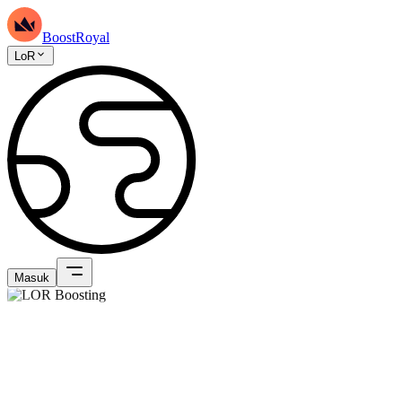
BoostRoyal
LoR
Masuk