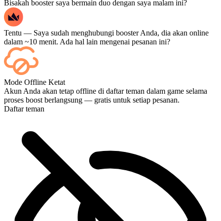
Bisakah booster saya bermain duo dengan saya malam ini?
Tentu — Saya sudah menghubungi booster Anda, dia akan online
dalam ~10 menit. Ada hal lain mengenai pesanan ini?
Tentu — setiap pertandingan akan muncul di dasbor Anda setelah
Mode Offline Ketat
selesai, dan jika Anda ingin menonton pertandingannya langsung,
Akun Anda akan tetap offline di daftar teman dalam game selama
tambahkan Streaming saat checkout.
proses boost berlangsung — gratis untuk setiap pesanan.
Daftar teman