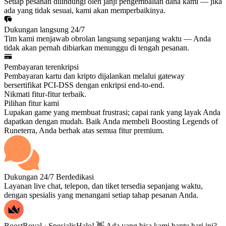
Setiap pesanan dilindungi oleh janji pengembalian dana kami — jika
ada yang tidak sesuai, kami akan memperbaikinya.
Dukungan langsung 24/7
Tim kami menjawab obrolan langsung sepanjang waktu — Anda
tidak akan pernah dibiarkan menunggu di tengah pesanan.
Pembayaran terenkripsi
Pembayaran kartu dan kripto dijalankan melalui gateway
bersertifikat PCI-DSS dengan enkripsi end-to-end.
Nikmati fitur-fitur terbaik.
Pilihan fitur kami
Lupakan game yang membuat frustrasi; capai rank yang layak Anda
dapatkan dengan mudah. Baik Anda membeli Boosting Legends of
Runeterra, Anda berhak atas semua fitur premium.
Dukungan 24/7 Berdedikasi
Layanan live chat, telepon, dan tiket tersedia sepanjang waktu,
dengan spesialis yang menangani setiap tahap pesanan Anda.
BoostRoyal · Spesialis
Halo! 👋 Ada yang bisa kami bantu hari ini?