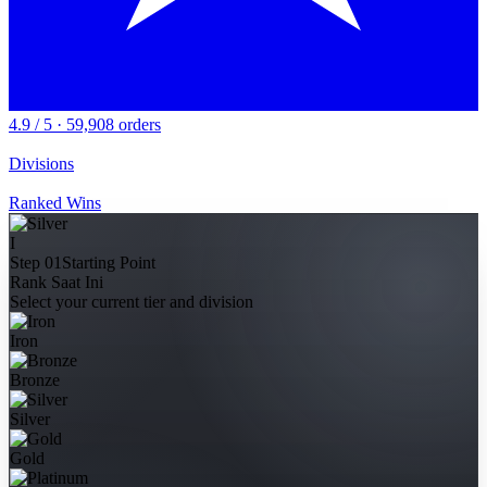
4.9 / 5 · 59,908 orders
Divisions
Ranked Wins
I
Step 01
Starting Point
Rank Saat Ini
Select your current tier and division
Iron
Bronze
Silver
Gold