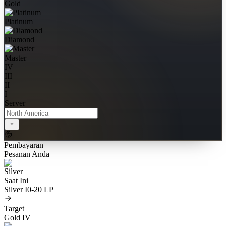
Gold
Platinum
Diamond
Master
IV
III
II
I
Server
Pembayaran
Pesanan Anda
Saat Ini
Silver I
0-20 LP
Target
Gold IV