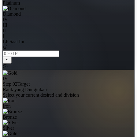
Platinum
Diamond
IV
III
II
I
LP Saat Ini
IV
Step 02
Target
Rank yang Diinginkan
Select your current desired and division
Iron
Bronze
Silver