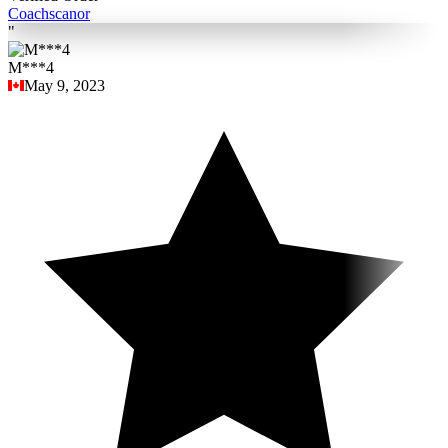
Coach
scanor
"
M***4
May 9, 2023