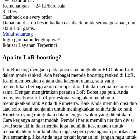
Platinum IV
Kemenangan · +24 LP
baru saja
3–10%
Cashback on every order
Dapatkan diskon besar, hadiah cashback untuk semua pesanan, dan
akun LoL gratis.
Mulai sekarang
Ingin gambaran lengkapnya?
Ikhtisar Layanan Terperinci
Apa itu LoR boosting?
Lor Boosting mengacu pada proses meningkatkan ELO akun LoR
dalam mode ranked. Ada berbagai metode boosting ranked di LoR.
Kami membedakan antara dua kategori utama, satu yang
memerlukan berbagi akun dan opsi duo. Inti dari kedua metode ini
sama. Dengan mengirimkan pesanan LoR Boost apa pun, Anda
menyewa booster LoR profesional yang akan membantu
meningkatkan rank Anda di Runeterra. Baik Anda memilih opsi duo
atau solo, kami menjamin untuk meningkatkan rank Anda ke rank
Runeterra yang diinginkan dalam tenggat waktu yang ditentukan.
Cara kerjanya sangat mudah. Pembeli harus memilih tier dan divisi
awal serta akhir, dan mereka juga memiliki kesempatan untuk
menambahkan fitur tambahan juga, seperti penanganan prioritas atau
live streaming. Jika Anda ragu terkait layanan ini, jangan ragu untuk