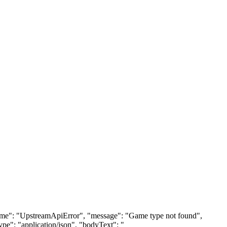
"name": "UpstreamApiError", "message": "Game type not found",
e": "application/json", "bodyText": "