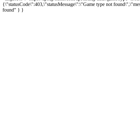
{\"statusCode\":403,\"statusMessage\":\"Game type not found\",\"me
found" } }