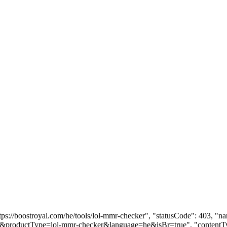
ttps://boostroyal.com/he/tools/lol-mmr-checker", "statusCode": 403, 
ools&productType=lol-mmr-checker&language=he&isBr=true", "contentTyp