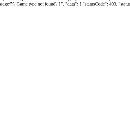
ssage\":\"Game type not found\"}", "data": { "statusCode": 403, "sta