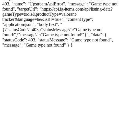
403, "name": "UpstreamApiError", "message": "Game type not
found", "targetUrl": "https://api.ig-items.com/api/listing-data?
gameType=tools&productType=valorant-
tracker&language=he&isBr=true", "contentType":
"application/json", "bodyText": "
{\"statusCode\":403,\"statusMessage\":\"Game type not
found\",\"message\":\"Game type not found\"}", "data": {
"statusCode": 403, "statusMessage": "Game type not found",
"message": "Game type not found" } }